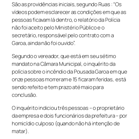
São as providências iniciais, segundo Ruas : “Os
vídeos podem esclarecer as condições em que as
pessoas ficavam lá dentro, o relatório da Polícia
não foi aceito pelo Ministério Público e o
secretário, responsável pelo contrato com a
Garoa, ainda não foi ouvido”.
Segundo o vereador, que está em seu sétimo
mandato na Câmara Municipal, o inquérito da
polícia sobre o incêndio da Pousada Garoa em que
onze pessoas morreram e 15 ficaram feridas, está
sendo refeito e tem prazo até maio para
conclusão.
O inquérito indiciou três pessoas – o proprietário
da empresa e dois funcionários da prefeitura – por
homicídio culposo (quando não há intenção de
matar).