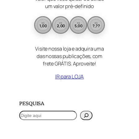
um valor pré-definido
R$
R$
R$
R$
1,00
2,00
5,00
?,??
Visite nossa loja e adquira uma
das nossas publicações, com
frete GRÁTIS. Aproveite!
IR para LOJA
PESQUISA
P
e
s
q