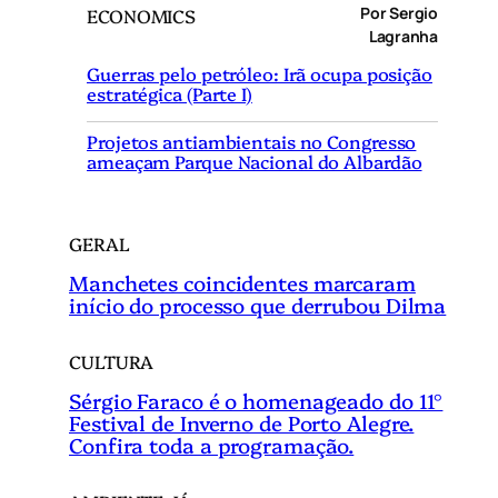
Por Sergio
ECONOMICS
u
Lagranha
i
Guerras pelo petróleo: Irã ocupa posição
s
estratégica (Parte I)
a
r
Projetos antiambientais no Congresso
ameaçam Parque Nacional do Albardão
GERAL
Manchetes coincidentes marcaram
início do processo que derrubou Dilma
CULTURA
Sérgio Faraco é o homenageado do 11°
Festival de Inverno de Porto Alegre.
Confira toda a programação.