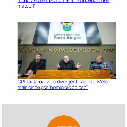
“concurso da mão humana” no incêndio que
matou 11
CPI da Garoa: voto divergente aponta Melo e
mais cinco por “homicídio doloso”