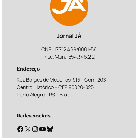
Jornal JÁ
CNPJ 17.712.469/0001-56
Insc. Mun.: 554.346.2.2
Endereço
Rua Borges de Medeiros, 915 – Conj. 203 –
Centro Histórico – CEP 90020-025
Porto Alegre – RS – Brasil
Redes sociais
Facebook
X
Instagram
Youtube
Bluesky