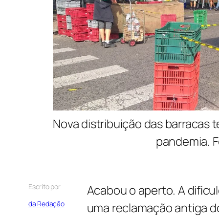
Nova distribuição das barracas
pandemia. Fo
Escrito por
Acabou o aperto. A dificu
da Redação
uma reclamação antiga do