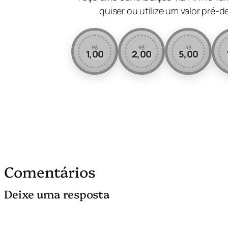
quiser ou utilize um valor pré-d
R$
R$
R$
1,00
2,00
5,00
Comentários
Deixe uma resposta