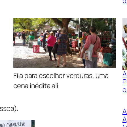
d
A
Fila para escolher verduras, uma
P
cena inédita ali
o
ssoa).
A
A
M