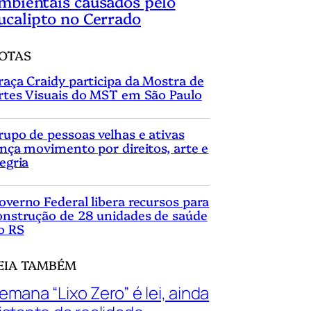
mbientais causados pelo
ucalipto no Cerrado
OTAS
raça Craidy participa da Mostra de
rtes Visuais do MST em São Paulo
rupo de pessoas velhas e ativas
ança movimento por direitos, arte e
legria
overno Federal libera recursos para
onstrução de 28 unidades de saúde
o RS
EIA TAMBÉM
emana “Lixo Zero” é lei, ainda