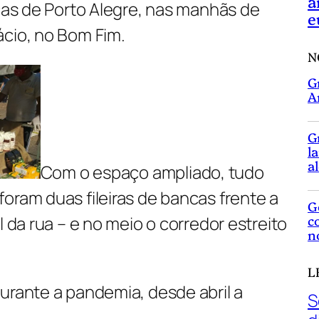
a
icas de Porto Alegre, nas manhãs de
e
ácio, no Bom Fim.
N
G
A
G
l
a
Com o espaço ampliado, tudo
oram duas fileiras de bancas frente a
G
c
l da rua – e no meio o corredor estreito
n
L
urante a pandemia, desde abril a
S