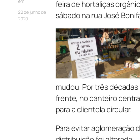
em
feira de hortaliças orgân
22 de junho de
sábado na rua José Bonif
2020
mudou. Por três décadas f
frente, no canteiro centra
para a clientela circular.
Para evitar aglomeração d
distribuição foi alterada.