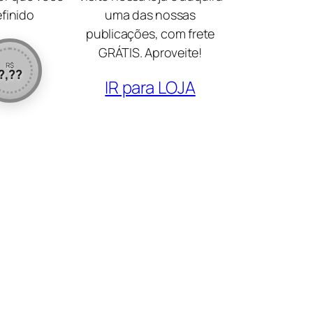
efinido
uma das nossas
publicações, com frete
GRÁTIS. Aproveite!
R$
?,??
IR para LOJA