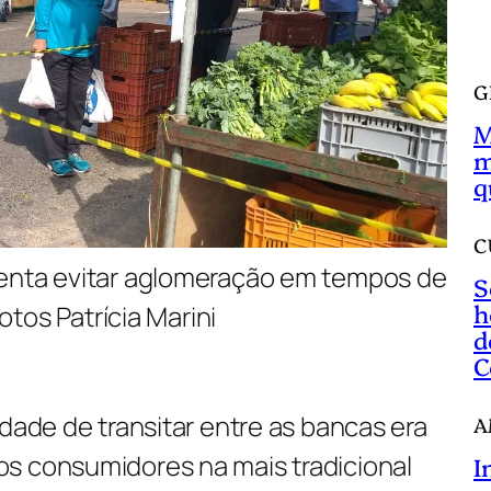
a
r
G
M
m
q
C
 tenta evitar aglomeração em tempos de
S
h
tos Patrícia Marini
d
C
ldade de transitar entre as bancas era
A
s consumidores na mais tradicional
I