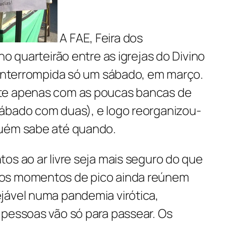
A FAE, Feira dos
no quarteirão entre as igrejas do Divino
i interrompida só um sábado, em março.
te apenas com as poucas bancas de
ábado com duas), e logo reorganizou-
guém sabe até quando.
os ao ar livre seja mais seguro do que
os momentos de pico ainda reúnem
jável numa pandemia virótica,
 pessoas vão só para passear. Os