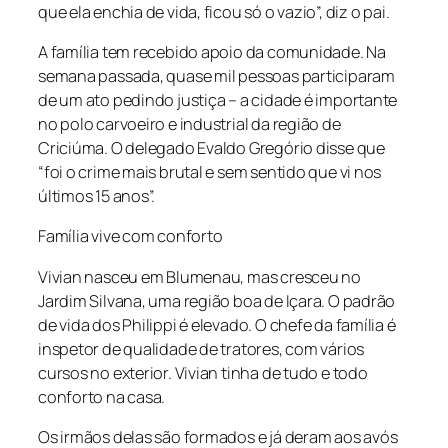
que ela enchia de vida, ficou só o vazio”, diz o pai.
A família tem recebido apoio da comunidade. Na
semana passada, quase mil pessoas participaram
de um ato pedindo justiça – a cidade é importante
no polo carvoeiro e industrial da região de
Criciúma. O delegado Evaldo Gregório disse que
“foi o crime mais brutal e sem sentido que vi nos
últimos 15 anos”.
Família vive com conforto
Vivian nasceu em Blumenau, mas cresceu no
Jardim Silvana, uma região boa de Içara. O padrão
de vida dos Philippi é elevado. O chefe da família é
inspetor de qualidade de tratores, com vários
cursos no exterior. Vivian tinha de tudo e todo
conforto na casa.
Os irmãos delas são formados e já deram aos avós