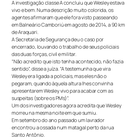
A investigação classe A concluiu que Wesley estava
vivo e bem. Numa descrição muito colorida, os
agentes afirmaram que ele fora visto passeando
em Balneário Camboriú em agosto de 2014, a 90 km
de Araquari.
A Secretaria de Segurança deu o caso por
encerrado, louvando o trabalho de seus policiais
das duas forças, civil e militar.
“Não acredito que isto tenha acontecido, não fazia
sentido”, disse a juíza. “A testemunha que vira
Wesley era ligada a policiais, mas eles não o
pegaram, quando àquela altura lhes convinha
apresentarem Wesley vivo para acabar com as
suspeitas (sobre os PMs)”.
Um dos investigadores agora acredita que Wesley
morreu na mesma noite em que sumiu.
Em setembro do ano passado um lavrador
encontrou a ossada num matagal perto da rua
Santo Antônio.