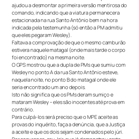
ajudou a desmontar a primeira versão mentirosa do
comando, indicando que a viatura permanecera
estacionada na rua Santo Antônio bem na hora
indicada pela testemunha (só então a PM admitiu
que eles pegaram Wesley).
Faltava a comprovação de que o mesmo camburão
estivera naquele matagal (onde mais tarde o corpo
foi encontrado) na mesma noite.
O GPS mostrou que a dupla de PMs que sumiu com
Wesley no ponto A da rua Santo Antônio esteve,
naquela noite, no ponto B do matagal onde ele
seria encontrado um ano depois.
Isto não significa que os PMs deram sumiço e
mataram Wesley – eles são inocentes até prova em
contrário.
Para culpá-los será preciso que o MPE aceite as
provas do inquérito, faça a denúncia, que a Justiça
a aceite e que os dois sejam condenados pelo júri.