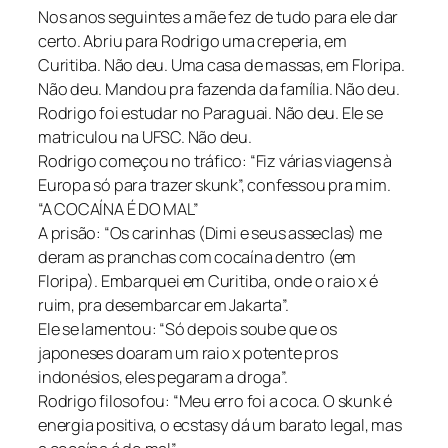
Nos anos seguintes a mãe fez de tudo para ele dar
certo. Abriu para Rodrigo uma creperia, em
Curitiba. Não deu. Uma casa de massas, em Floripa.
Não deu. Mandou pra fazenda da família. Não deu.
Rodrigo foi estudar no Paraguai. Não deu. Ele se
matriculou na UFSC. Não deu.
Rodrigo começou no tráfico: “Fiz várias viagens à
Europa só para trazer skunk”, confessou pra mim.
“A COCAÍNA É DO MAL”
A prisão: “Os carinhas (Dimi e seus asseclas) me
deram as pranchas com cocaína dentro (em
Floripa). Embarquei em Curitiba, onde o raio x é
ruim, pra desembarcar em Jakarta”.
Ele se lamentou: “Só depois soube que os
japoneses doaram um raio x potente pros
indonésios, eles pegaram a droga”.
Rodrigo filosofou: “Meu erro foi a coca. O skunk é
energia positiva, o ecstasy dá um barato legal, mas