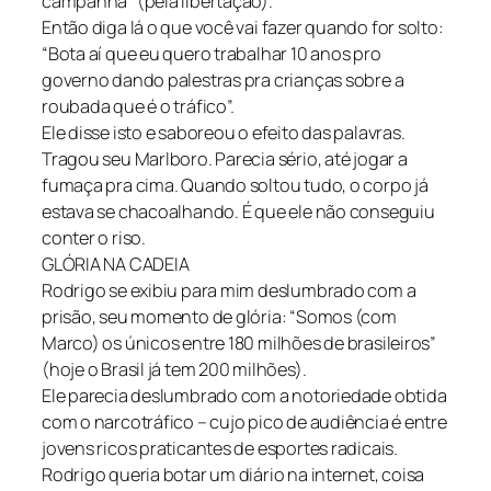
campanha” (pela libertação).
Então diga lá o que você vai fazer quando for solto:
“Bota aí que eu quero trabalhar 10 anos pro
governo dando palestras pra crianças sobre a
roubada que é o tráfico”.
Ele disse isto e saboreou o efeito das palavras.
Tragou seu Marlboro. Parecia sério, até jogar a
fumaça pra cima. Quando soltou tudo, o corpo já
estava se chacoalhando. É que ele não conseguiu
conter o riso.
GLÓRIA NA CADEIA
Rodrigo se exibiu para mim deslumbrado com a
prisão, seu momento de glória: “Somos (com
Marco) os únicos entre 180 milhões de brasileiros”
(hoje o Brasil já tem 200 milhões).
Ele parecia deslumbrado com a notoriedade obtida
com o narcotráfico – cujo pico de audiência é entre
jovens ricos praticantes de esportes radicais.
Rodrigo queria botar um diário na internet, coisa