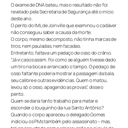
O exame de DNA bateu, mas o resultado não foi
revelado pela Secretaria de Segurança até o início
deste ano.
O perito do IML de Joinville que examinou o cadáver
não conseguiu saber a causa da morte.
O corpo, mesmo decomposto, não tinha marcas de
tiros, nem pauladas, nem facadas.
Entretanto, faltava um pedaço de osso do crânio.
“Já vi casos assim. Foi como se alguém tivesse dado
um tiro na boca e arrancado o tampo. O pedaço de
osso faltante poderia mostrar a passagem da bala,
seu calibre e outras evidências. Quem o matou,
levou só o osso, apagando as provas”, disse o
perito.
Quem se daria tanto trabalho para matar e
esconder o louquinho da rua Santo Antônio?
Quando o corpo apareceu o delegado Gomes
indiciou os PMs também pelo assassinato – mas,