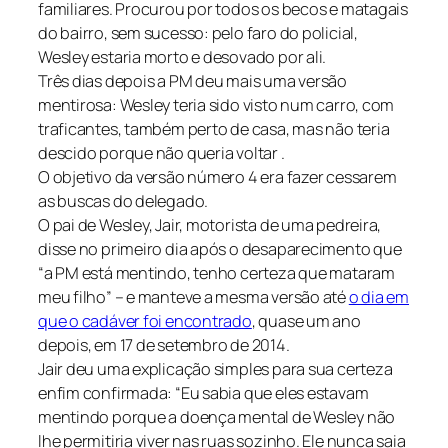
familiares. Procurou por todos os becos e matagais
do bairro, sem sucesso: pelo faro do policial,
Wesley estaria morto e desovado por ali.
Três dias depois a PM deu mais uma versão
mentirosa: Wesley teria sido visto num carro, com
traficantes, também perto de casa, mas não teria
descido porque não queria voltar .
O objetivo da versão número 4 era fazer cessarem
as buscas do delegado.
O pai de Wesley, Jair, motorista de uma pedreira,
disse no primeiro dia após o desaparecimento que
“a PM está mentindo, tenho certeza que mataram
meu filho” – e manteve a mesma versão até
o dia em
que o cadáver foi encontrado
, quase um ano
depois, em 17 de setembro de 2014.
Jair deu uma explicação simples para sua certeza
enfim confirmada: “Eu sabia que eles estavam
mentindo porque a doença mental de Wesley não
lhe permitiria viver nas ruas sozinho. Ele nunca saia