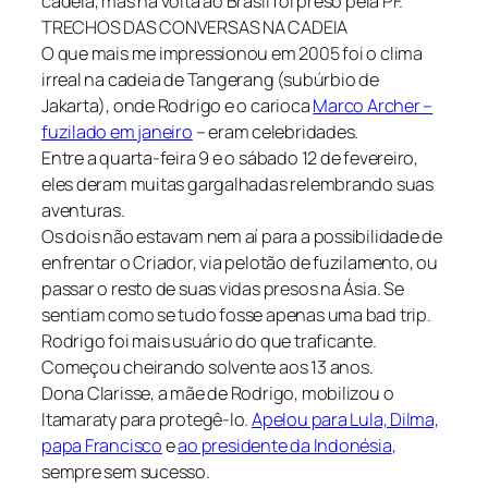
cadeia, mas na volta ao Brasil foi preso pela PF.
TRECHOS DAS CONVERSAS NA CADEIA
O que mais me impressionou em 2005 foi o clima
irreal na cadeia de Tangerang (subúrbio de
Jakarta), onde Rodrigo e o carioca
Marco Archer –
fuzilado em janeiro
– eram celebridades.
Entre a quarta-feira 9 e o sábado 12 de fevereiro,
eles deram muitas gargalhadas relembrando suas
aventuras.
Os dois não estavam nem aí para a possibilidade de
enfrentar o Criador, via pelotão de fuzilamento, ou
passar o resto de suas vidas presos na Ásia. Se
sentiam como se tudo fosse apenas uma bad trip.
Rodrigo foi mais usuário do que traficante.
Começou cheirando solvente aos 13 anos.
Dona Clarisse, a mãe de Rodrigo, mobilizou o
Itamaraty para protegê-lo.
Apelou para Lula, Dilma,
papa Francisco
e
ao presidente da Indonésia
,
sempre sem sucesso.