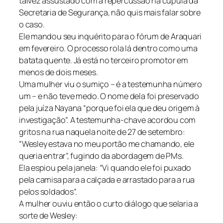
talvez assustado com a repercussão na cúpula da
Secretaria de Segurança, não quis mais falar sobre
o caso.
Ele mandou seu inquérito para o fórum de Araquari
em fevereiro. O processo rola lá dentro como uma
batata quente. Já está no terceiro promotor em
menos de dois meses.
Uma mulher viu o sumiço – é a testemunha número
um – e não teve medo. O nome dela foi preservado
pela juíza Nayana “porque foi ela que deu origem à
investigação”. A testemunha-chave acordou com
gritos na rua naquela noite de 27 de setembro:
“Wesley estava no meu portão me chamando, ele
queria entrar”, fugindo da abordagem de PMs.
Ela espiou pela janela: “Vi quando ele foi puxado
pela camisa para a calçada e arrastado para a rua
pelos soldados”.
A mulher ouviu então o curto diálogo que selaria a
sorte de Wesley: