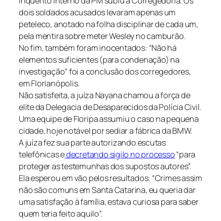
inquérito interno da PM subiu à Corregedoria. Os
dois soldados acusados levaram apenas um
peteleco, anotado na folha disciplinar de cada um,
pela mentira sobre meter Wesley no camburão.
No fim, também foram inocentados: “Não há
elementos suficientes (para condenação) na
investigação” foi a conclusão dos corregedores,
em Florianópolis.
Não satisfeita, a juíza Nayana chamou a força de
elite da Delegacia de Desaparecidos da Polícia Civil.
Uma equipe de Floripa assumiu o caso na pequena
cidade, hoje notável por sediar a fábrica da BMW.
A juíza fez sua parte autorizando escutas
telefônicas e
decretando sigilo no processo
“para
proteger as testemunhas dos supostos autores”.
Ela esperou em vão pelos resultados: “Crimes assim
não são comuns em Santa Catarina, eu queria dar
uma satisfação à família, estava curiosa para saber
quem teria feito aquilo”.