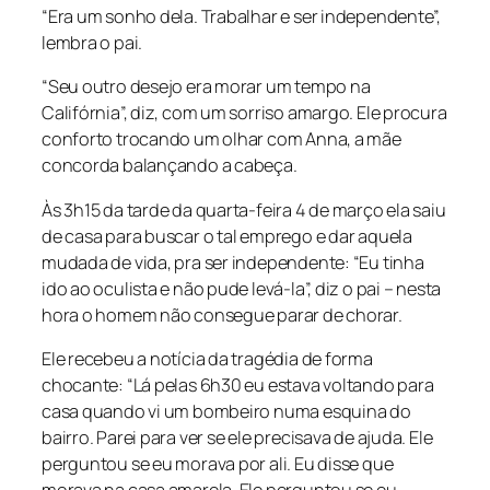
“Era um sonho dela. Trabalhar e ser independente”,
lembra o pai.
“Seu outro desejo era morar um tempo na
Califórnia”, diz, com um sorriso amargo. Ele procura
conforto trocando um olhar com Anna, a mãe
concorda balançando a cabeça.
Às 3h15 da tarde da quarta-feira 4 de março ela saiu
de casa para buscar o tal emprego e dar aquela
mudada de vida, pra ser independente: “Eu tinha
ido ao oculista e não pude levá-la”, diz o pai – nesta
hora o homem não consegue parar de chorar.
Ele recebeu a notícia da tragédia de forma
chocante: “Lá pelas 6h30 eu estava voltando para
casa quando vi um bombeiro numa esquina do
bairro. Parei para ver se ele precisava de ajuda. Ele
perguntou se eu morava por ali. Eu disse que