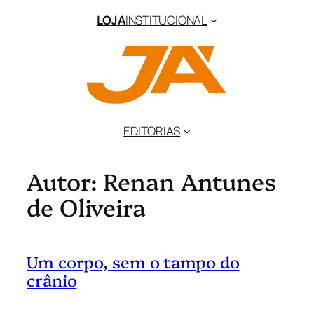
Pular
LOJA
INSTITUCIONAL
para
o
conteúdo
EDITORIAS
Autor:
Renan Antunes
de Oliveira
Um corpo, sem o tampo do
crânio