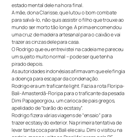
estado mental dele na hora final.
A mãe, dona Clarisse, que lutou o bom combate
para salvá-lo, não quis assistir o filho que trouxe ao
mundo ser morto tão longe. A prima encomendou
uma cruz de madeira artesanal para o caixão e vai
trazer as cinzas dele para casa.
O Rodrigo que eu entrevistei na cadeia me pareceu
um sujeito muito normal – pode ser que tenha
pirado depois.
As autoridades indonésias afirmavam que ele fingia
a doença para escapar da condenação.
Rodrigo era um traficante light. Fazia a rota Floripa-
Bali-Amasterdã-Floripa para o traficante da pesada
Dimi Papageorgiou, um carioca de pais gregos,
apelidado de “barão do ecstasy”.
Rodrigo fizera várias viagens de “ensaio” para
trazer ecstasy do exterior. Na primeira tentativa de
levar tanta coca para Bali ele caiu. Dimi o visitou na