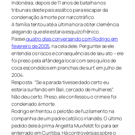
Indonésia, depois de 11 anos de batalha nos
tribunais deste pais asiático para escapar da
condenação à morte por narcotráfico.
A família tentou até a última hora obter clemência
alegando que ele estaria esquizofrênico.
Passei
quatro dias conversando com Rodrigo em
fevereiro de 2005
, na cela dele. Perguntei se ele
entendia os riscos e consequências de seu ato – ele
foi preso pela alfândega local com seis quilos de
coca escondidos em pranchas de surf, em julho de
2004.
Resposta: “Se a parada tivesse dado certo eu
estaria surfando em Bali, cercado de mulheres”.
Não deu certo. Preso, ele confessou o crime e foi
condenado à morte.
Rodrigo enfrentou o pelotão de fuzilamento na
companhia de um padre católico irlandês. O último
pedido dele à prima Angelita Muxfeldt foi para ser
enterrado em Curitiba. Há controvérsias sobre o