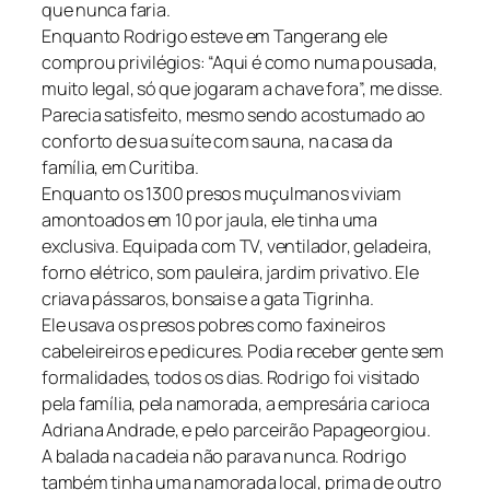
que nunca faria.
Enquanto Rodrigo esteve em Tangerang ele
comprou privilégios: “Aqui é como numa pousada,
muito legal, só que jogaram a chave fora”, me disse.
Parecia satisfeito, mesmo sendo acostumado ao
conforto de sua suíte com sauna, na casa da
família, em Curitiba.
Enquanto os 1300 presos muçulmanos viviam
amontoados em 10 por jaula, ele tinha uma
exclusiva. Equipada com TV, ventilador, geladeira,
forno elétrico, som pauleira, jardim privativo. Ele
criava pássaros, bonsais e a gata Tigrinha.
Ele usava os presos pobres como faxineiros
cabeleireiros e pedicures. Podia receber gente sem
formalidades, todos os dias. Rodrigo foi visitado
pela família, pela namorada, a empresária carioca
Adriana Andrade, e pelo parceirão Papageorgiou.
A balada na cadeia não parava nunca. Rodrigo
também tinha uma namorada local, prima de outro