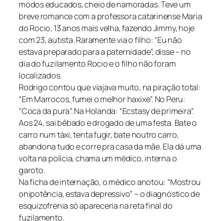
modos educados, cheio de namoradas. Teve um
breve romance com a professora catarinense Maria
do Rocio, 13 anos mais velha, fazendo Jimmy, hoje
com 23, autista. Raramente via o filho: “Eu não
estava preparado para a paternidade”, disse – no
dia do fuzilamento Rocio e o filho não foram
localizados.
Rodrigo contou que viajava muito, na piração total:
“Em Marrocos, fumei o melhor haxixe”. No Peru:
“Coca da pura”. Na Holanda: “Ecstasy de primeira”.
Aos 24, sai bêbado e drogado de uma festa. Bate o
carro num táxi, tenta fugir, bate noutro carro,
abandona tudo e corre pra casa da mãe. Ela dá uma
volta na polícia, chama um médico, interna o
garoto.
Na ficha de internação, o médico anotou: “Mostrou
onipotência, estava depressivo” – o diagnóstico de
esquizofrenia só apareceria na reta final do
fuzilamento.