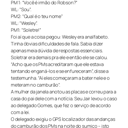
PM 1: “Você é irmão do Robson?”
WL: “Sou”.
PM2: “Qual é o teu nome”
WL: “Wesley”.
PM1: “Soletre!”
Foi aí que a coisa pegou: Wesley era analfabeto.
Tinha óbvias dificuldades de fala. Sabia dizer
apenas meia dúvida de respostas essenciais.
Soletrar era demais pra ele e então ele se calou.
“Acho que os PMs acreditaram que ele estava
tentando enganá-los e se enfureceram”, disse a
testemunha. “Aí eles começaram a bater nele e o
meteram no camburão”.
A mulher da janela anotou as placas e correu para a
casa do pai dele com a notícia. Seu Jair levou o caso
ao delegado Gomes, que fez o serviço de acordo
com a lei.
O delegado exigiu o GPS localizador das andanças
do camburão dos PMs na noite do sumiço – isto