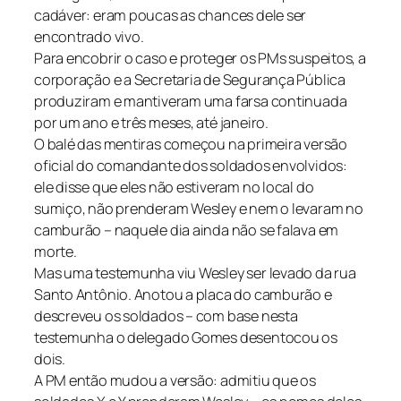
cadáver: eram poucas as chances dele ser
encontrado vivo.
Para encobrir o caso e proteger os PMs suspeitos, a
corporação e a Secretaria de Segurança Pública
produziram e mantiveram uma farsa continuada
por um ano e três meses, até janeiro.
O balé das mentiras começou na primeira versão
oficial do comandante dos soldados envolvidos:
ele disse que eles não estiveram no local do
sumiço, não prenderam Wesley e nem o levaram no
camburão – naquele dia ainda não se falava em
morte.
Mas uma testemunha viu Wesley ser levado da rua
Santo Antônio. Anotou a placa do camburão e
descreveu os soldados – com base nesta
testemunha o delegado Gomes desentocou os
dois.
A PM então mudou a versão: admitiu que os