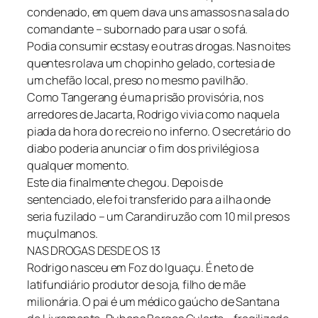
condenado, em quem dava uns amassos na sala do
comandante – subornado para usar o sofá.
Podia consumir ecstasy e outras drogas. Nas noites
quentes rolava um chopinho gelado, cortesia de
um chefão local, preso no mesmo pavilhão.
Como Tangerang é uma prisão provisória, nos
arredores de Jacarta, Rodrigo vivia como naquela
piada da hora do recreio no inferno. O secretário do
diabo poderia anunciar o fim dos privilégios a
qualquer momento.
Este dia finalmente chegou. Depois de
sentenciado, ele foi transferido para a ilha onde
seria fuzilado – um Carandiruzão com 10 mil presos
muçulmanos.
NAS DROGAS DESDE OS 13
Rodrigo nasceu em Foz do Iguaçu. É neto de
latifundiário produtor de soja, filho de mãe
milionária. O pai é um médico gaúcho de Santana