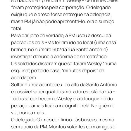
soldados X e Y prenderam Wesley – os nomes deles
foram protegidos pela corporação. O delegado
exigiu que o preso fosse entregue na delegacia,
mas a PM já não pode apresentá-lo: era o sumiço
total.
Para dar jeito de verdade, a PM usou a desculpa
padrão: os dois PMs teriam ido ao local (uma casa
branca, no número 602 da rua Santo Antônio)
investigar denúncia anônima de narcotráfico.
Os soldados disseram que soltaram Wesley “numa
esquina”, perto de casa, “minutos depois” da
abordagem.
Soltar nunca aconteceu: do alto da Santo Antônio
é possível saber qual dos moradores está na rua –
todos se conhecem e Wesley era o louquinho do
pedaço. Jamais ficaria incógnito nela. Ninguém o
viu, nunca mais.
O delegado Gomes continuou as buscas, mesmo
sem apoio da PM. Montou volantes com amigos e