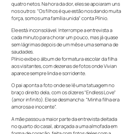
quatro netos. Na hora da dor, eles se apoiaram uns
nos outros: “Os filhos é que estão nos dando muita
força, somos uma família unida” conta Plínio.
Ele está inconsolável. Interrompe a entrevista a
cada minuto para chorar um pouco, mas já quase
sem lágrimas depois de um mês e uma semana de
saudades.
Plínio exibe o álbum de formatura escolar da filha
aos visitantes, com dezenas de fotos onde Vivian
aparece sempre linda e sorridente.
O pai aponta a foto onde se lê uma tatuagem no
braço direito dela, com os dizeres “Endless Love”
(amor infinito). Ele se desmancha: “Minha filha era
amorosa e inocente”.
A mãe passou a maior parte da entrevista deitada
no quarto do casal, abraçada a uma almofada em
forma de coração, feita com fotos deles com a