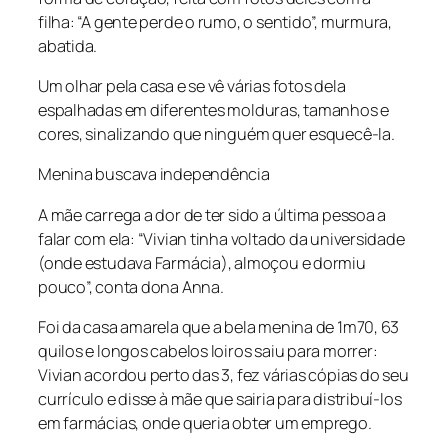
filha: “A gente perde o rumo, o sentido”, murmura,
abatida.
Um olhar pela casa e se vê várias fotos dela
espalhadas em diferentes molduras, tamanhos e
cores, sinalizando que ninguém quer esquecê-la.
Menina buscava independência
A mãe carrega a dor de ter sido a última pessoa a
falar com ela: “Vivian tinha voltado da universidade
(onde estudava Farmácia), almoçou e dormiu
pouco”, conta dona Anna.
Foi da casa amarela que a bela menina de 1m70, 63
quilos e longos cabelos loiros saiu para morrer:
Vivian acordou perto das 3, fez várias cópias do seu
currículo e disse à mãe que sairia para distribuí-los
em farmácias, onde queria obter um emprego.