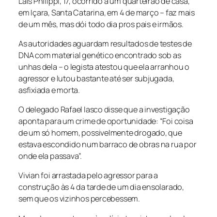
Lais Philippi, 17, ocorrido a um quarteirão de casa,
em Içara, Santa Catarina, em 4 de março – faz mais
de um mês, mas dói todo dia pros pais e irmãos.
As autoridades aguardam resultados de testes de
DNA com material genético encontrado sob as
unhas dela – o legista atestou que ela arranhou o
agressor e lutou bastante até ser subjugada,
asfixiada e morta.
O delegado Rafael Iasco disse que a investigação
aponta para um crime de oportunidade: “Foi coisa
de um só homem, possivelmente drogado, que
estava escondido num barraco de obras na rua por
onde ela passava”.
Vivian foi arrastada pelo agressor para a
construção às 4 da tarde de um dia ensolarado,
sem que os vizinhos percebessem.