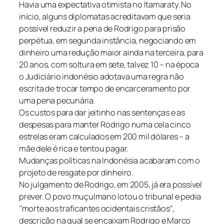
Havia uma expectativa otimista no Itamaraty. No
início, alguns diplomatas acreditavam que seria
possível reduzir a pena de Rodrigo para prisão
perpétua, em segunda instância, negociando em
dinheiro uma redução maior ainda na terceira, para
20 anos, com soltura em sete, talvez 10 – na época
o Judiciário indonésio adotava uma regra não
escrita de trocar tempo de encarceramento por
uma pena pecunária.
Os custos para dar jeitinho nas sentenças e as
despesas para manter Rodrigo numa cela cinco
estrelas eram calculados em 200 mil dólares – a
mãe dele é rica e tentou pagar.
Mudanças políticas na Indonésia acabaram com o
projeto de resgate por dinheiro.
No julgamento de Rodrigo, em 2005, já era possível
prever. O povo muçulmano lotou o tribunal e pedia
‘‘morte aos traficantes ocidentais cristãos’’,
descrição na qual se encaixam Rodrigo e Marco