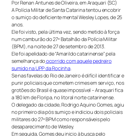
Por Renan Antunes de Oliveira, em Araquari (SC)
A Polícia Militar de Santa Catarina tentou encobrir
o sumiço do deficiente mental Wesley Lopes, de 25
anos.
Ele foi visto, pela última vez, sendo metido à força
num camburão do 27º Batalhão da Polícia Militar
(BPM), na noite de 27 de setembro de 2013.
Ele foi apelidado de “Amarildo catarinense” pela
semelhança do
ocorrido com aquele pedreiro
sumido na UPP da Rocinha
.
Se nas favelas do Rio de Janeiro é difícil identificar e
punir policiais que cometem crimes em serviço, nos
grotões do Brasil é quase impossível – Araquari fica
a 180 km de Floripa, no litoral norte catarinense.
O delegado da cidade, Rodrigo Aquino Gomes, agiu
no primeiro dia pós sumiço e indiciou dois policiais
militares do 27º BPM como responsáveis pelo
desaparecimento de Wesley.
Em seguida, Gomes deu inicio à busca pelo