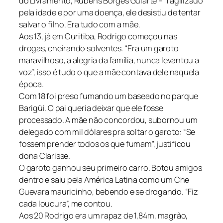
do Livramento, Rubens Borges Gularte – fragilizado
pela idade e por uma doença, ele desistiu de tentar
salvar o filho. Era tudo com a mãe.
Aos 13, já em Curitiba, Rodrigo começou nas
drogas, cheirando solventes. “Era um garoto
maravilhoso, a alegria da família, nunca levantou a
voz”, isso é tudo o que a mãe contava dele naquela
época.
Com 18 foi preso fumando um baseado no parque
Barigüi. O pai queria deixar que ele fosse
processado. A mãe não concordou, subornou um
delegado com mil dólares pra soltar o garoto: “Se
fossem prender todos os que fumam”, justificou
dona Clarisse.
O garoto ganhou seu primeiro carro. Botou amigos
dentro e saiu pela América Latina como um Che
Guevara mauricinho, bebendo e se drogando. “Fiz
cada loucura”, me contou.
Aos 20 Rodrigo era um rapaz de 1,84m, magrão,