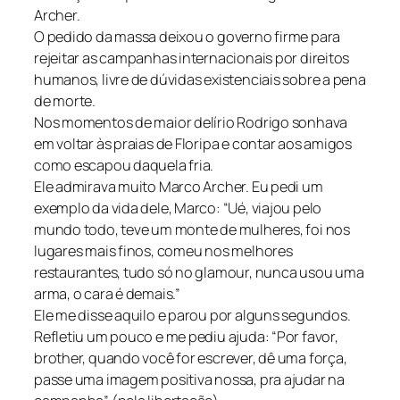
Archer.
O pedido da massa deixou o governo firme para
rejeitar as campanhas internacionais por direitos
humanos, livre de dúvidas existenciais sobre a pena
de morte.
Nos momentos de maior delírio Rodrigo sonhava
em voltar às praias de Floripa e contar aos amigos
como escapou daquela fria.
Ele admirava muito Marco Archer. Eu pedi um
exemplo da vida dele, Marco: “Ué, viajou pelo
mundo todo, teve um monte de mulheres, foi nos
lugares mais finos, comeu nos melhores
restaurantes, tudo só no glamour, nunca usou uma
arma, o cara é demais.”
Ele me disse aquilo e parou por alguns segundos.
Refletiu um pouco e me pediu ajuda: “Por favor,
brother, quando você for escrever, dê uma força,
passe uma imagem positiva nossa, pra ajudar na