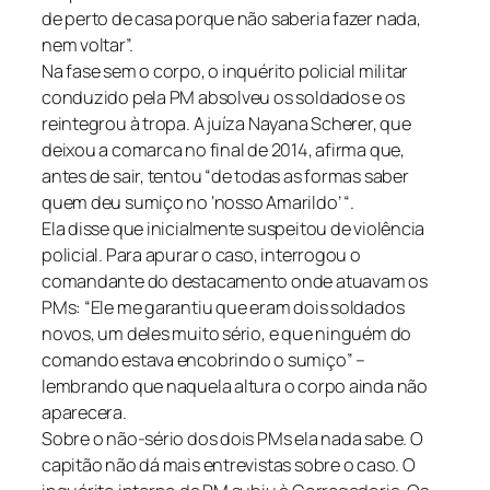
de perto de casa porque não saberia fazer nada,
nem voltar”.
Na fase sem o corpo, o inquérito policial militar
conduzido pela PM absolveu os soldados e os
reintegrou à tropa. A juíza Nayana Scherer, que
deixou a comarca no final de 2014, afirma que,
antes de sair, tentou “de todas as formas saber
quem deu sumiço no ‘nosso Amarildo’ “.
Ela disse que inicialmente suspeitou de violência
policial. Para apurar o caso, interrogou o
comandante do destacamento onde atuavam os
PMs: “Ele me garantiu que eram dois soldados
novos, um deles muito sério, e que ninguém do
comando estava encobrindo o sumiço” –
lembrando que naquela altura o corpo ainda não
aparecera.
Sobre o não-sério dos dois PMs ela nada sabe. O
capitão não dá mais entrevistas sobre o caso. O