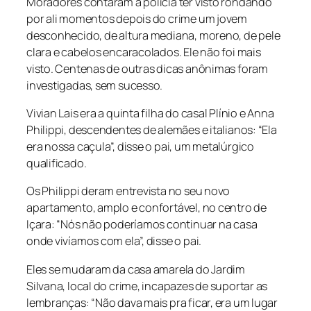
Moradores contaram à polícia ter visto rondando
por ali momentos depois do crime um jovem
desconhecido, de altura mediana, moreno, de pele
clara e cabelos encaracolados. Ele não foi mais
visto. Centenas de outras dicas anônimas foram
investigadas, sem sucesso.
Vivian Lais era a quinta filha do casal Plínio e Anna
Philippi, descendentes de alemães e italianos: “Ela
era nossa caçula”, disse o pai, um metalúrgico
qualificado.
Os Philippi deram entrevista no seu novo
apartamento, amplo e confortável, no centro de
Içara: “Nós não poderíamos continuar na casa
onde vivíamos com ela”, disse o pai.
Eles se mudaram da casa amarela do Jardim
Silvana, local do crime, incapazes de suportar as
lembranças: “Não dava mais pra ficar, era um lugar