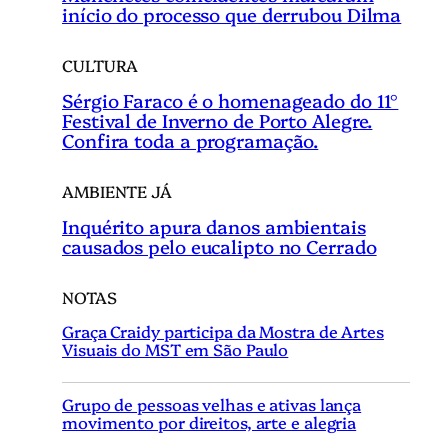
início do processo que derrubou Dilma
CULTURA
Sérgio Faraco é o homenageado do 11°
Festival de Inverno de Porto Alegre.
Confira toda a programação.
AMBIENTE JÁ
Inquérito apura danos ambientais
causados pelo eucalipto no Cerrado
NOTAS
Graça Craidy participa da Mostra de Artes
Visuais do MST em São Paulo
Grupo de pessoas velhas e ativas lança
movimento por direitos, arte e alegria