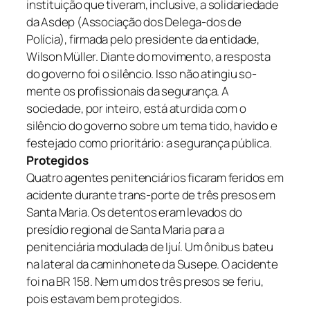
instituição que tiveram, inclusive, a solidariedade
da Asdep (Associação dos Delega-dos de
Polícia), firmada pelo presidente da entidade,
Wilson Müller. Diante do movimento, a resposta
do governo foi o silêncio. Isso não atingiu so-
mente os profissionais da segurança. A
sociedade, por inteiro, está aturdida com o
silêncio do governo sobre um tema tido, havido e
festejado como prioritário: a segurança pública.
Protegidos
Quatro agentes penitenciários ficaram feridos em
acidente durante trans-porte de três presos em
Santa Maria. Os detentos eram levados do
presídio regional de Santa Maria para a
penitenciária modulada de Ijuí. Um ônibus bateu
na lateral da caminhonete da Susepe. O acidente
foi na BR 158. Nem um dos três presos se feriu,
pois estavam bem protegidos.