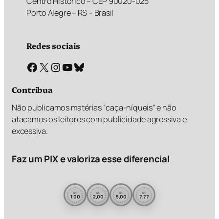
Centro Histórico – CEP 90020-025
Porto Alegre – RS – Brasil
Redes sociais
Facebook
X
Instagram
Youtube
Bluesky
Contribua
Não publicamos matérias “caça-níqueis” e não
atacamos os leitores com publicidade agressiva e
excessiva.
Faz um PIX e valoriza esse diferencial
R$
R$
R$
R$
1,00
2,00
5,00
?,??