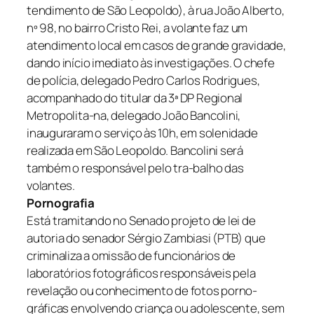
tendimento de São Leopoldo), à rua João Alberto,
nº 98, no bairro Cristo Rei, a volante faz um
atendimento local em casos de grande gravidade,
dando início imediato às investigações. O chefe
de polícia, delegado Pedro Carlos Rodrigues,
acompanhado do titular da 3ª DP Regional
Metropolita-na, delegado João Bancolini,
inauguraram o serviço às 10h, em solenidade
realizada em São Leopoldo. Bancolini será
também o responsável pelo tra-balho das
volantes.
Pornografia
Está tramitando no Senado projeto de lei de
autoria do senador Sérgio Zambiasi (PTB) que
criminaliza a omissão de funcionários de
laboratórios fotográficos responsáveis pela
revelação ou conhecimento de fotos porno-
gráficas envolvendo criança ou adolescente, sem