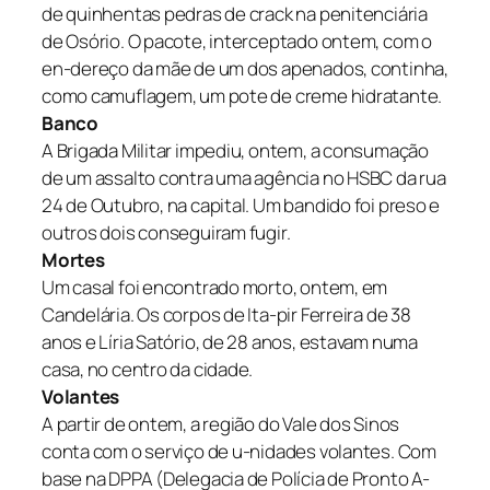
de quinhentas pedras de crack na penitenciária
de Osório. O pacote, interceptado ontem, com o
en-dereço da mãe de um dos apenados, continha,
como camuflagem, um pote de creme hidratante.
Banco
A Brigada Militar impediu, ontem, a consumação
de um assalto contra uma agência no HSBC da rua
24 de Outubro, na capital. Um bandido foi preso e
outros dois conseguiram fugir.
Mortes
Um casal foi encontrado morto, ontem, em
Candelária. Os corpos de Ita-pir Ferreira de 38
anos e Líria Satório, de 28 anos, estavam numa
casa, no centro da cidade.
Volantes
A partir de ontem, a região do Vale dos Sinos
conta com o serviço de u-nidades volantes. Com
base na DPPA (Delegacia de Polícia de Pronto A-