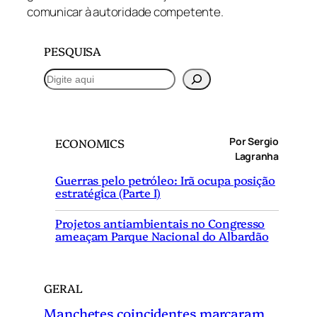
comunicar à autoridade competente.
PESQUISA
P
e
s
q
Por Sergio
ECONOMICS
u
Lagranha
i
Guerras pelo petróleo: Irã ocupa posição
s
estratégica (Parte I)
a
r
Projetos antiambientais no Congresso
ameaçam Parque Nacional do Albardão
GERAL
Manchetes coincidentes marcaram