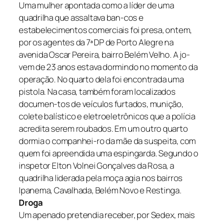
Uma mulher apontada como a líder de uma
quadrilha que assaltava ban-cos e
estabelecimentos comerciais foi presa, ontem,
por os agentes da 7ª DP de Porto Alegre na
avenida Oscar Pereira, bairro Belém Velho. A jo-
vem de 23 anos estava dormindo no momento da
operação. No quarto dela foi encontrada uma
pistola. Na casa, também foram localizados
documen-tos de veículos furtados, munição,
colete balístico e eletroeletrônicos que a polícia
acredita serem roubados. Em um outro quarto
dormia o companhei-ro da mãe da suspeita, com
quem foi apreendida uma espingarda. Segundo o
inspetor Elton Volnei Gonçalves da Rosa, a
quadrilha liderada pela moça agia nos bairros
Ipanema, Cavalhada, Belém Novo e Restinga.
Droga
Um apenado pretendia receber, por Sedex, mais