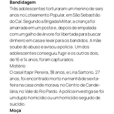
Bandidagem
Três adolescentes torturaram um menino de seis
anos no Loteamento Popular, em São Sebastião
do Caí. Segundo a Brigada Militar, a criança foi
amarrada em um poste e, depois de empalada
com um galho de árvore foi libertada para buscar
dinheiro em casa e levar para os bandidos. A mãe
soube do abuso e avisou a policia . Um dos
adolescentes conseguiu fugir e os outros dois,
de 16 e 14 anos, foram capturados.
Mistério
O casal Itapir Pereira, 38 anos, e Liria Sartorio, 27
anos, foi encontrado morto na manhã de sexta-
feira na casa onde morava, no Centro de Cande-
lária, no Vale do Rio Pardo. A polícia investiga se foi
um duplo homicídio ou um homicídio seguido de
suicídio.
Moça