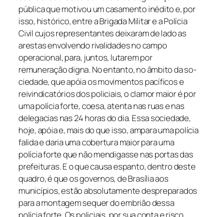
pública que motivou um casamento inédito e, por
isso, histórico, entre a Brigada Militar e a Polícia
Civil cujos representantes deixaram de lado as
arestas envolvendo rivalidades no campo
operacional, para, juntos, lutarem por
remuneração digna. No entanto, no âmbito da so-
ciedade, que apóia os movimentos pacíficos e
reivindicatórios dos policiais, o clamor maior é por
uma polícia forte, coesa, atenta nas ruas e nas
delegacias nas 24 horas do dia. Essa sociedade,
hoje, apóia e, mais do que isso, ampara uma polícia
falida e daria uma cobertura maior para uma
polícia forte que não mendigasse nas portas das
prefeituras. E o que causa espanto, dentro deste
quadro, é que os governos, de Brasília aos
municípios, estão absolutamente despreparados
para a montagem sequer do embrião dessa
polícia forte. Os policiais, por sua conta e risco,