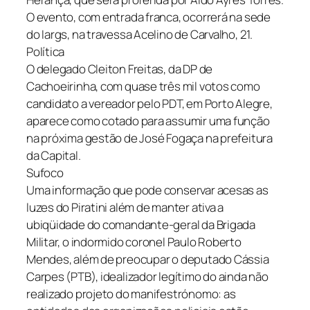
O evento, com entrada franca, ocorrerá na sede
do Iargs, na travessa Acelino de Carvalho, 21.
Política
O delegado Cleiton Freitas, da DP de
Cachoeirinha, com quase três mil votos como
candidato a vereador pelo PDT, em Porto Alegre,
aparece como cotado para assumir uma função
na próxima gestão de José Fogaça na prefeitura
da Capital.
Sufoco
Uma informação que pode conservar acesas as
luzes do Piratini além de manter ativa a
ubiqüidade do comandante-geral da Brigada
Militar, o indormido coronel Paulo Roberto
Mendes, além de preocupar o deputado Cássia
Carpes (PTB), idealizador legítimo do ainda não
realizado projeto do manifestrónomo: as