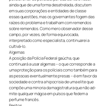
ainda que de uma forma desatrelada, discutem
em suas corporações e entidades de classe
essas questões, mas os governantes fogem das
raízes do problema e trabalham com remendos
sobre remendos. Como mero observador desse
campo, por vezes, de forma equivocada,
interpretado como especialista, continuarei a
cultivá-lo.
Algemas
A posição da Polícia Federal gaúcha, que
continuará a usar algemas – o que corresponde a
uma proteção para os políciais como também para
as pessoas eventualmente presas – é em favor da
sociedade e contra a hipocrisia de uma elite que
compõe uma minoria da magistratura que não ad-
mite qualquer mágoa em pulsos que fedem a
perfume francês.
Peritos