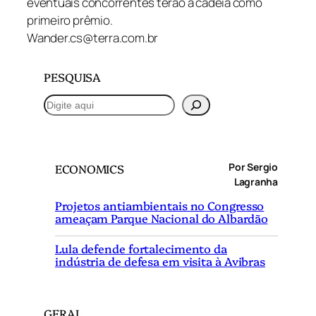
eventuais concorrentes terão a cadeia como
primeiro prêmio.
Wander.cs@terra.com.br
PESQUISA
P
e
s
q
Por Sergio
ECONOMICS
u
Lagranha
i
Projetos antiambientais no Congresso
s
ameaçam Parque Nacional do Albardão
a
r
Lula defende fortalecimento da
indústria de defesa em visita à Avibras
GERAL