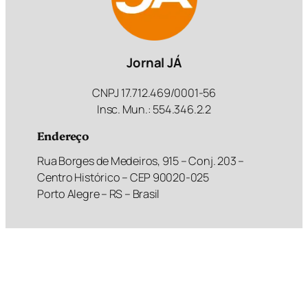
Jornal JÁ
CNPJ 17.712.469/0001-56
Insc. Mun.: 554.346.2.2
Endereço
Rua Borges de Medeiros, 915 – Conj. 203 –
Centro Histórico – CEP 90020-025
Porto Alegre – RS – Brasil
Redes sociais
Facebook
X
Instagram
Youtube
Bluesky
Contribua