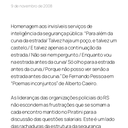
9 de novembro de 2008
Homenagem aos invisíveis serviços de
inteligência da segurança pública: “Para além da
curva da estrada/ Talvez haja um poço, e talvez um
castelo,/ E talvez apenas a continuação da
estrada./ Não sei nem pergunto./ Enquanto vou
na estrada antes da curva/ Só olho para a estrada
antes da curva,/ Porque não posso ver senão a
estrada antes da curva.” De Fernando Pessoa em
“Poemas inconjuntos” de Alberto Caeiro.
As lideranças das organizações policiais do RS
não escondem as frustrações que se somam a
cada encontro mantido no Piratini para a
discussão das questões salariais. Este é um lado
das rachaduras da estrutura da segurança