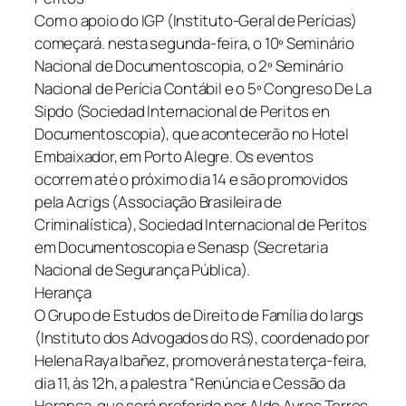
Com o apoio do IGP (Instituto-Geral de Perícias)
começará. nesta segunda-feira, o 10º Seminário
Nacional de Documentoscopia, o 2º Seminário
Nacional de Perícia Contábil e o 5º Congreso De La
Sipdo (Sociedad Internacional de Peritos en
Documentoscopia), que acontecerão no Hotel
Embaixador, em Porto Alegre. Os eventos
ocorrem até o próximo dia 14 e são promovidos
pela Acrigs (Associação Brasileira de
Criminalística), Sociedad Internacional de Peritos
em Documentoscopia e Senasp (Secretaria
Nacional de Segurança Pública).
Herança
O Grupo de Estudos de Direito de Família do Iargs
(Instituto dos Advogados do RS), coordenado por
Helena Raya Ibañez, promoverá nesta terça-feira,
dia 11, às 12h, a palestra “Renúncia e Cessão da
Herança, que será proferida por Aldo Ayres Torres.