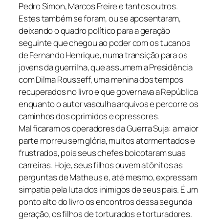
Pedro Simon, Marcos Freire e tantos outros.
Estes também se foram, ou se aposentaram,
deixando o quadro político para a geração
seguinte que chegou ao poder com os tucanos
de Fernando Henrique, numa transição para os
jovens da guerrilha, que assumem a Presidência
com Dilma Rousseff, uma menina dos tempos
recuperados no livro e que governava a República
enquanto o autor vasculha arquivos e percorre os
caminhos dos oprimidos e opressores.
Mal ficaram os operadores da Guerra Suja: a maior
parte morreu sem glória, muitos atormentados e
frustrados, pois seus chefes boicotaram suas
carreiras. Hoje, seus filhos ouvem atônitos as
perguntas de Matheus e, até mesmo, expressam
simpatia pela luta dos inimigos de seus pais. É um
ponto alto do livro os encontros dessa segunda
geração, os filhos de torturados e torturadores.