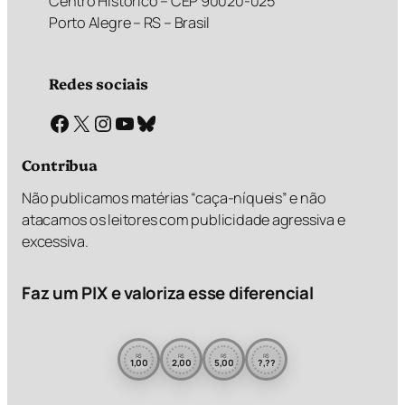
Centro Histórico – CEP 90020-025
Porto Alegre – RS – Brasil
Redes sociais
Facebook
X
Instagram
Youtube
Bluesky
Contribua
Não publicamos matérias “caça-níqueis” e não
atacamos os leitores com publicidade agressiva e
excessiva.
Faz um PIX e valoriza esse diferencial
R$
R$
R$
R$
1,00
2,00
5,00
?,??