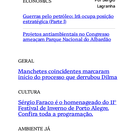
ECONOMICS
u
Lagranha
i
Guerras pelo petróleo: Irã ocupa posição
s
estratégica (Parte I)
a
r
Projetos antiambientais no Congresso
ameaçam Parque Nacional do Albardão
GERAL
Manchetes coincidentes marcaram
início do processo que derrubou Dilma
CULTURA
Sérgio Faraco é o homenageado do 11°
Festival de Inverno de Porto Alegre.
Confira toda a programação.
AMBIENTE JÁ