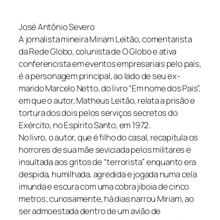
José Antônio Severo
A jornalista mineira Miriam Leitão, comentarista
da Rede Globo, colunista de O Globo e ativa
conferencista em eventos empresariais pelo país,
é a personagem principal, ao lado de seu ex-
marido Marcelo Netto, do livro “Em nome dos Pais”,
em que o autor, Matheus Leitão, relata a prisão e
tortura dos dois pelos serviços secretos do
Exército, no Espírito Santo, em 1972.
No livro, o autor, que é filho do casal, recapitula os
horrores de sua mãe seviciada pelos militares e
insultada aos gritos de “terrorista” enquanto era
despida, humilhada, agredida e jogada numa cela
imunda e escura com uma cobra jiboia de cinco
metros; curiosamente, há dias narrou Miriam, ao
ser admoestada dentro de um avião de