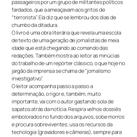
passageiros por um grupo de militantes políticos
fardados, que a ameaçavam aos gritos de
“terrorista”. Ela diz que se lembrou dos dias de
chumbo da ditadura.
O livro é uma obra literária que revela uma escola
de texto de uma geração de jornalistas de meia
idade que está chegando ao comando das
redações. Também mostra ao leitor as minúcias
do trabalho de um repórter clássico, o que hoje no
jargão da imprensa se chama de “jornalismo
investigativo”.
O leitor acompanha passo a passo a
determinação, o rigor e, também, muito
importante, vai com o autor gastando sola de
sapatos atrás da notícia. Respira velhos dossiês
embolorados no fundo dos arquivos, sobe morros
e procura sobreviventes; usa os recursos da
tecnologia (gravadores e câmeras), sempre para