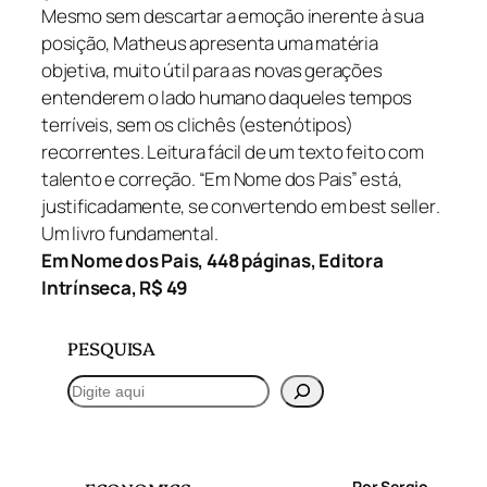
Mesmo sem descartar a emoção inerente à sua
posição, Matheus apresenta uma matéria
objetiva, muito útil para as novas gerações
entenderem o lado humano daqueles tempos
terríveis, sem os clichês (estenótipos)
recorrentes. Leitura fácil de um texto feito com
talento e correção. “Em Nome dos Pais” está,
justificadamente, se convertendo em
best seller
.
Um livro fundamental.
Em Nome dos Pais,
448 páginas,
Editora
Intrínseca,
R$ 49
PESQUISA
P
e
s
q
Por Sergio