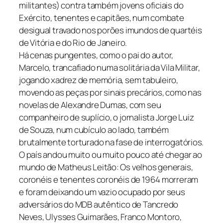
militantes) contra também jovens oficiais do
Exército, tenentes e capitães, num combate
desigual travado nos porões imundos de quartéis
de Vitória e do Rio de Janeiro.
Há cenas pungentes, como o pai do autor,
Marcelo, trancafiado numa solitária da Vila Militar,
jogando xadrez de memória, sem tabuleiro,
movendo as peças por sinais precários, como nas
novelas de Alexandre Dumas, com seu
companheiro de suplício, o jornalista Jorge Luiz
de Souza, num cubículo ao lado, também
brutalmente torturado na fase de interrogatórios.
O país andou muito ou muito pouco até chegar ao
mundo de Matheus Leitão: Os velhos generais,
coronéis e tenentes coronéis de 1964 morreram
e foram deixando um vazio ocupado por seus
adversários do MDB autêntico de Tancredo
Neves, Ulysses Guimarães, Franco Montoro,