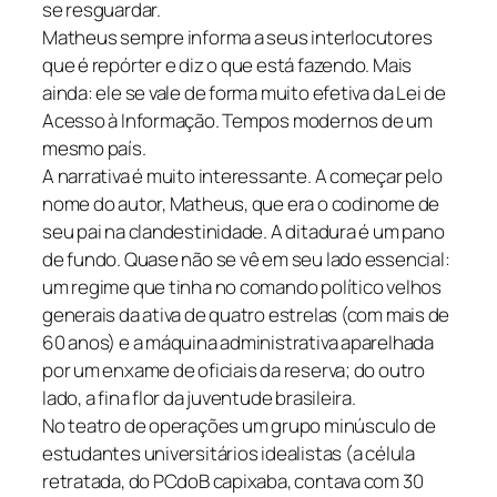
se resguardar.
Matheus sempre informa a seus interlocutores
que é repórter e diz o que está fazendo. Mais
ainda: ele se vale de forma muito efetiva da Lei de
Acesso à Informação. Tempos modernos de um
mesmo país.
A narrativa é muito interessante. A começar pelo
nome do autor, Matheus, que era o codinome de
seu pai na clandestinidade. A ditadura é um pano
de fundo. Quase não se vê em seu lado essencial:
um regime que tinha no comando político velhos
generais da ativa de quatro estrelas (com mais de
60 anos) e a máquina administrativa aparelhada
por um enxame de oficiais da reserva; do outro
lado, a fina flor da juventude brasileira.
No teatro de operações um grupo minúsculo de
estudantes universitários idealistas (a célula
retratada, do PCdoB capixaba, contava com 30