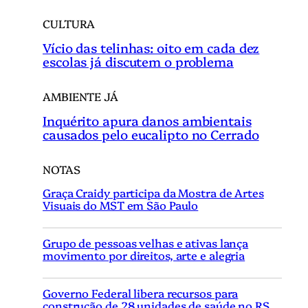
CULTURA
Vício das telinhas: oito em cada dez
escolas já discutem o problema
AMBIENTE JÁ
Inquérito apura danos ambientais
causados pelo eucalipto no Cerrado
NOTAS
Graça Craidy participa da Mostra de Artes
Visuais do MST em São Paulo
Grupo de pessoas velhas e ativas lança
movimento por direitos, arte e alegria
Governo Federal libera recursos para
construção de 28 unidades de saúde no RS