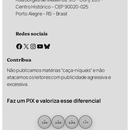
Centro Histórico – CEP 90020-025
Porto Alegre – RS – Brasil
Redes sociais
Facebook
X
Instagram
Youtube
Bluesky
Contribua
Não publicamos matérias “caça-níqueis” e não
atacamos os leitores com publicidade agressiva e
excessiva.
Faz um PIX e valoriza esse diferencial
R$
R$
R$
R$
1,00
2,00
5,00
?,??