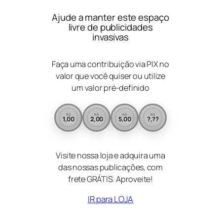
Ajude a manter este espaço
livre de publicidades
invasivas
Faça uma contribuição via PIX no
valor que você quiser ou utilize
um valor pré-definido
R$
R$
R$
R$
1,00
2,00
5,00
?,??
Visite nossa loja e adquira uma
das nossas publicações, com
frete GRÁTIS. Aproveite!
IR para LOJA