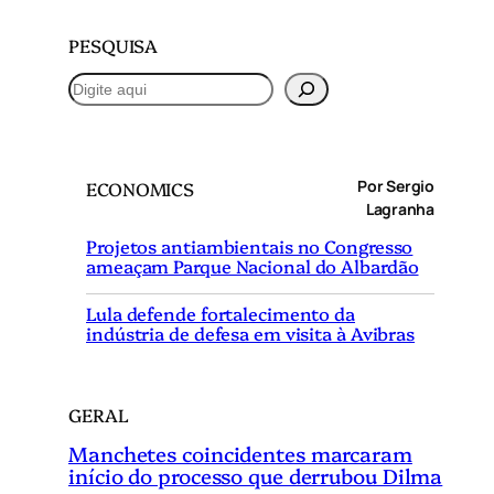
PESQUISA
P
e
s
q
Por Sergio
ECONOMICS
u
Lagranha
i
Projetos antiambientais no Congresso
s
ameaçam Parque Nacional do Albardão
a
r
Lula defende fortalecimento da
indústria de defesa em visita à Avibras
GERAL
Manchetes coincidentes marcaram
início do processo que derrubou Dilma