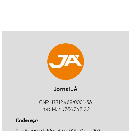
Jornal JÁ
CNPJ 17.712.469/0001-56
Insc. Mun.: 554.346.2.2
Endereço
Rua Borges de Medeiros, 915 – Conj. 203 –