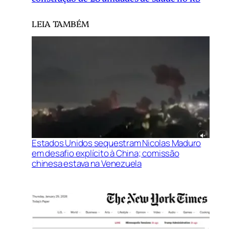
LEIA TAMBÉM
Estados Unidos sequestram Nicolas Maduro
em desafio explícito à China; comissão
chinesa estava na Venezuela