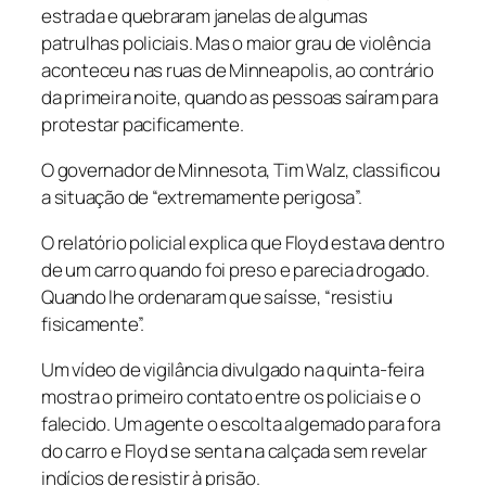
estrada e quebraram janelas de algumas
patrulhas policiais. Mas o maior grau de violência
aconteceu nas ruas de Minneapolis, ao contrário
da primeira noite, quando as pessoas saíram para
protestar pacificamente.
O governador de Minnesota, Tim Walz, classificou
a situação de “extremamente perigosa”.
O relatório policial explica que Floyd estava dentro
de um carro quando foi preso e parecia drogado.
Quando lhe ordenaram que saísse, “resistiu
fisicamente”.
Um vídeo de vigilância divulgado na quinta-feira
mostra o primeiro contato entre os policiais e o
falecido. Um agente o escolta algemado para fora
do carro e Floyd se senta na calçada sem revelar
indícios de resistir à prisão.