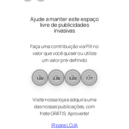
Ajude a manter este espaço
livre de publicidades
invasivas
Faça uma contribuição via PIX no
valor que você quiser ou utilize
um valor pré-definido
R$
R$
R$
R$
1,00
2,00
5,00
?,??
Visite nossa loja e adquira uma
das nossas publicações, com
frete GRÁTIS. Aproveite!
IR para LOJA