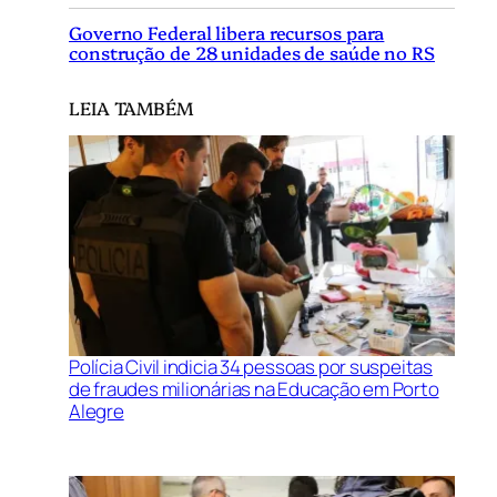
Governo Federal libera recursos para
construção de 28 unidades de saúde no RS
LEIA TAMBÉM
Polícia Civil indicia 34 pessoas por suspeitas
de fraudes milionárias na Educação em Porto
Alegre