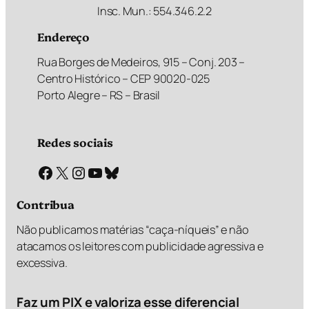
Insc. Mun.: 554.346.2.2
Endereço
Rua Borges de Medeiros, 915 – Conj. 203 –
Centro Histórico – CEP 90020-025
Porto Alegre – RS – Brasil
Redes sociais
Facebook
X
Instagram
Youtube
Bluesky
Contribua
Não publicamos matérias “caça-níqueis” e não
atacamos os leitores com publicidade agressiva e
excessiva.
Faz um PIX e valoriza esse diferencial