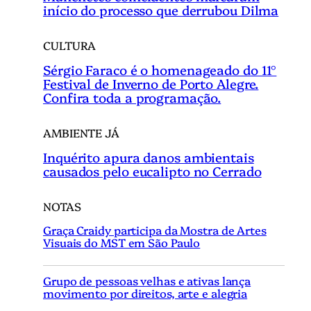
início do processo que derrubou Dilma
CULTURA
Sérgio Faraco é o homenageado do 11°
Festival de Inverno de Porto Alegre.
Confira toda a programação.
AMBIENTE JÁ
Inquérito apura danos ambientais
causados pelo eucalipto no Cerrado
NOTAS
Graça Craidy participa da Mostra de Artes
Visuais do MST em São Paulo
Grupo de pessoas velhas e ativas lança
movimento por direitos, arte e alegria