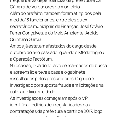
frequentar as dependências da prefeitura e da
Câmara de Vereadores do município.
Além do prefeito, também foram atingidos pela
medida 13 funcionários, entre eles os ex-
secretários municipais de Finanças, José Otávio
Ferrer Gonçalves, e do Meio Ambiente, Aroldo
Quintana Garcia.
Ambos já estavam afastados do cargo desde
outubro do ano passado, quando o MP deflagrou
a Operação Factótum.
Na ocasião, Divaldo foi alvo de mandados de busca
e apreensão e teve a casa e o gabinete
vasculhados pelos procuradores. O grupo é
investigado por suposta fraude em licitações na
coleta de lixo na cidade.
As investigações começaram após o MP
identificar indícios de irregularidades nas
contratações da prefeitura a partir de 2017, logo