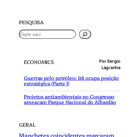
PESQUISA
P
e
s
q
Por Sergio
ECONOMICS
u
Lagranha
i
Guerras pelo petróleo: Irã ocupa posição
s
estratégica (Parte I)
a
r
Projetos antiambientais no Congresso
ameaçam Parque Nacional do Albardão
GERAL
Manchetes coincidentes marcaram