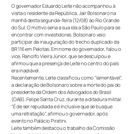
O governador Eduardo Leite não acompanhou à
visita o residente da República, Jair Bolsonaro na
manhã desta segunda-feira (12/08) ao Rio Grande
do Sul. O motivo seria a sua ida a São Paulo para se
encontrar com investidores. Bolsonaro veio
participar da inauguração do trecho duplicado da
BR 116 em Pelotas. Em nome do governador, falou o
vice, Ranolfo Vieira Júnior, que se desculpou e
afirmou que a presença de Leite no centro do país
era inadiável.
Recentemente, Leite classificou como “lamentável”,
a declaração de Bolsonaro sobre a morte do pai do
presidente da Ordem dos Advogados do Brasil
(OAB), Felipe Santa Cruz, durante a ditadura militar.
“É de ser repudiada e é inclusive que se busque
uma retratação”, afirmou o governador, após
evento no Palácio Piratini.
Leite também destacou o trabalho da Comissão