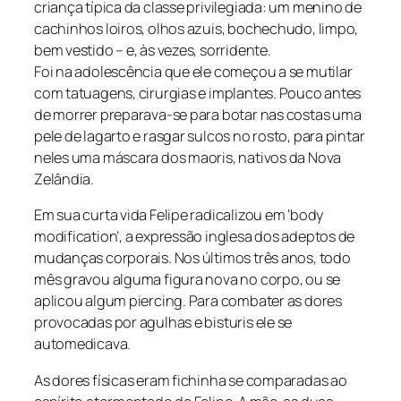
criança típica da classe privilegiada: um menino de
cachinhos loiros, olhos azuis, bochechudo, limpo,
bem vestido – e, às vezes, sorridente.
Foi na adolescência que ele começou a se mutilar
com tatuagens, cirurgias e implantes. Pouco antes
de morrer preparava-se para botar nas costas uma
pele de lagarto e rasgar sulcos no rosto, para pintar
neles uma máscara dos maoris, nativos da Nova
Zelândia.
Em sua curta vida Felipe radicalizou em ‘body
modification’, a expressão inglesa dos adeptos de
mudanças corporais. Nos últimos três anos, todo
mês gravou alguma figura nova no corpo, ou se
aplicou algum piercing. Para combater as dores
provocadas por agulhas e bisturis ele se
automedicava.
As dores físicas eram fichinha se comparadas ao