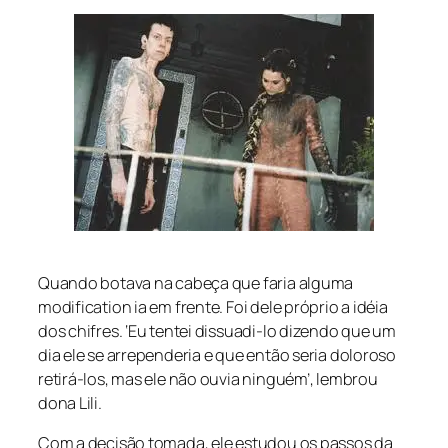
Quando botava na cabeça que faria alguma
modification ia em frente. Foi dele próprio a idéia
dos chifres. ‘Eu tentei dissuadi-lo dizendo que um
dia ele se arrependeria e que então seria doloroso
retirá-los, mas ele não ouvia ninguém’, lembrou
dona Lili.
Com a decisão tomada, ele estudou os passos da