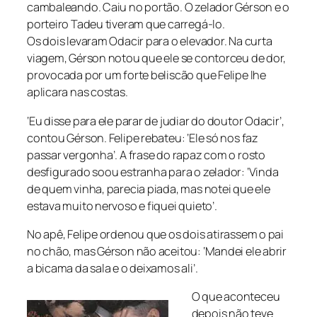
cambaleando. Caiu no portão. O zelador Gérson e o
porteiro Tadeu tiveram que carregá-lo.
Os dois levaram Odacir para o elevador. Na curta
viagem, Gérson notou que ele se contorceu de dor,
provocada por um forte beliscão que Felipe lhe
aplicara nas costas.
‘Eu disse para ele parar de judiar do doutor Odacir’,
contou Gérson. Felipe rebateu: ‘Ele só nos faz
passar vergonha’. A frase do rapaz com o rosto
desfigurado soou estranha para o zelador: ‘Vinda
de quem vinha, parecia piada, mas notei que ele
estava muito nervoso e fiquei quieto’.
No apê, Felipe ordenou que os dois atirassem o pai
no chão, mas Gérson não aceitou: ‘Mandei ele abrir
a bicama da sala e o deixamos ali’.
O que aconteceu
depois não teve