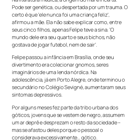
Pode ser genética, ou despertada por um trauma. O
certo é que ‘ele nunca foi uma criança feliz’,
afirmou a mãe. Ela não sabe explicar como, entre
seus cinco filhos, apenas Felipe teve a sina. ‘O
mundo dele era seu quarto e seus bichos, não
gostava de jogar futebol, nem de sair’.
Felipe passou a infância em Brasília, onde seu
divertimento era colecionar gnomos, seres
imaginários de uma lenda nórdica. Na
adolescência, já em Porto Alegre, onde terminou o
secundário no Colégio Sevigné, aumentaram seus
sintomas depressivos.
Por alguns meses fez parte da tribo urbana dos
góticos, jovens que se vestem de negro, assumem
um ar deprê e desprezam o resto da sociedade –
mas se afastou deles porque o pessoal o
considerava excessivamente… gótico.