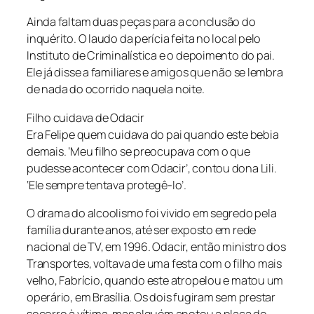
Ainda faltam duas peças para a conclusão do
inquérito. O laudo da perícia feita no local pelo
Instituto de Criminalística e o depoimento do pai.
Ele já disse a familiares e amigos que não se lembra
de nada do ocorrido naquela noite.
Filho cuidava de Odacir
Era Felipe quem cuidava do pai quando este bebia
demais. ‘Meu filho se preocupava com o que
pudesse acontecer com Odacir’, contou dona Lili.
‘Ele sempre tentava protegê-lo’.
O drama do alcoolismo foi vivido em segredo pela
família durante anos, até ser exposto em rede
nacional de TV, em 1996. Odacir, então ministro dos
Transportes, voltava de uma festa com o filho mais
velho, Fabrício, quando este atropelou e matou um
operário, em Brasília. Os dois fugiram sem prestar
socorro à vítima, mas alguém anotou a placa do