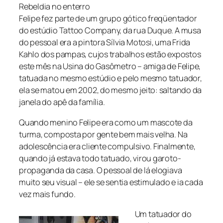
Rebeldia no enterro
Felipe fez parte de um grupo gótico freqüentador
do estúdio Tattoo Company, da rua Duque. A musa
do pessoal era a pintora Sílvia Motosi, uma Frida
Kahlo dos pampas, cujos trabalhos estão expostos
este mês na Usina do Gasômetro – amiga de Felipe,
tatuada no mesmo estúdio e pelo mesmo tatuador,
ela se matou em 2002, do mesmo jeito: saltando da
janela do apê da família.
Quando menino Felipe era como um mascote da
turma, composta por gente bem mais velha. Na
adolescência era cliente compulsivo. Finalmente,
quando já estava todo tatuado, virou garoto-
propaganda da casa. O pessoal de lá elogiava
muito seu visual – ele se sentia estimulado e ia cada
vez mais fundo.
Um tatuador do