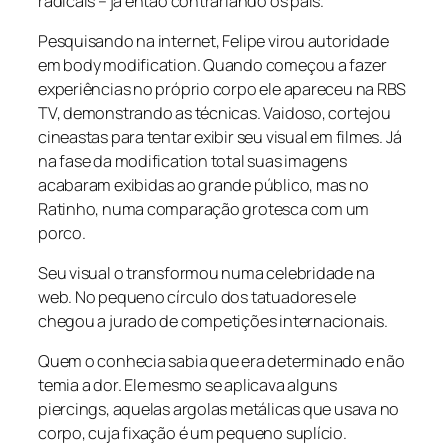
radicais – já então contrariando os pais.
Pesquisando na internet, Felipe virou autoridade
em body modification. Quando começou a fazer
experiências no próprio corpo ele apareceu na RBS
TV, demonstrando as técnicas. Vaidoso, cortejou
cineastas para tentar exibir seu visual em filmes. Já
na fase da modification total suas imagens
acabaram exibidas ao grande público, mas no
Ratinho, numa comparação grotesca com um
porco.
Seu visual o transformou numa celebridade na
web. No pequeno círculo dos tatuadores ele
chegou a jurado de competições internacionais.
Quem o conhecia sabia que era determinado e não
temia a dor. Ele mesmo se aplicava alguns
piercings, aquelas argolas metálicas que usava no
corpo, cuja fixação é um pequeno suplício.