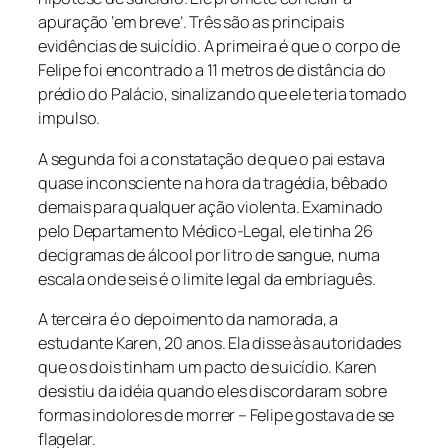
apuração ‘em breve’. Três são as principais
evidências de suicídio. A primeira é que o corpo de
Felipe foi encontrado a 11 metros de distância do
prédio do Palácio, sinalizando que ele teria tomado
impulso.
A segunda foi a constatação de que o pai estava
quase inconsciente na hora da tragédia, bêbado
demais para qualquer ação violenta. Examinado
pelo Departamento Médico-Legal, ele tinha 26
decigramas de álcool por litro de sangue, numa
escala onde seis é o limite legal da embriaguês.
A terceira é o depoimento da namorada, a
estudante Karen, 20 anos. Ela disse às autoridades
que os dois tinham um pacto de suicídio. Karen
desistiu da idéia quando eles discordaram sobre
formas indolores de morrer – Felipe gostava de se
flagelar.