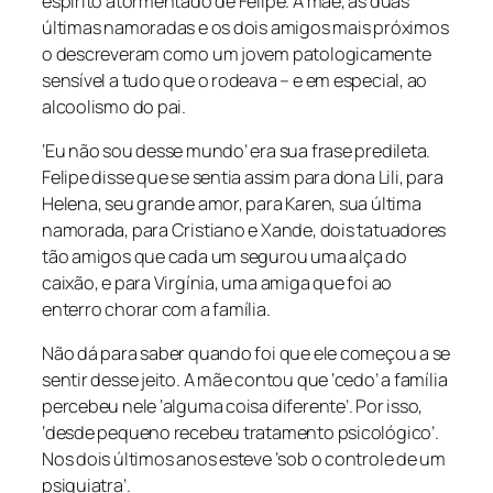
espírito atormentado de Felipe. A mãe, as duas
últimas namoradas e os dois amigos mais próximos
o descreveram como um jovem patologicamente
sensível a tudo que o rodeava – e em especial, ao
alcoolismo do pai.
‘Eu não sou desse mundo’ era sua frase predileta.
Felipe disse que se sentia assim para dona Lili, para
Helena, seu grande amor, para Karen, sua última
namorada, para Cristiano e Xande, dois tatuadores
tão amigos que cada um segurou uma alça do
caixão, e para Virgínia, uma amiga que foi ao
enterro chorar com a família.
Não dá para saber quando foi que ele começou a se
sentir desse jeito. A mãe contou que ‘cedo’ a família
percebeu nele ‘alguma coisa diferente’. Por isso,
‘desde pequeno recebeu tratamento psicológico’.
Nos dois últimos anos esteve ‘sob o controle de um
psiquiatra’.