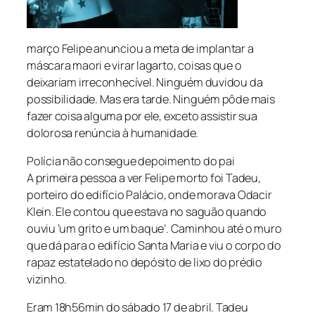
março Felipe anunciou a meta de implantar a
máscara maori e virar lagarto, coisas que o
deixariam irreconhecível. Ninguém duvidou da
possibilidade. Mas era tarde. Ninguém pôde mais
fazer coisa alguma por ele, exceto assistir sua
dolorosa renúncia à humanidade.
Polícia não consegue depoimento do pai
A primeira pessoa a ver Felipe morto foi Tadeu,
porteiro do edifício Palácio, onde morava Odacir
Klein. Ele contou que estava no saguão quando
ouviu ‘um grito e um baque’. Caminhou até o muro
que dá para o edifício Santa Maria e viu o corpo do
rapaz estatelado no depósito de lixo do prédio
vizinho.
Eram 18h56min do sábado 17 de abril. Tadeu