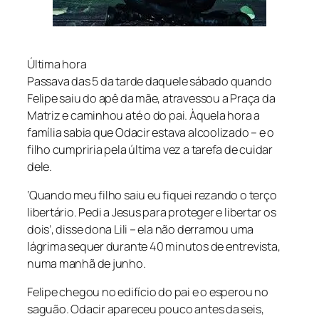
Última hora
Passava das 5 da tarde daquele sábado quando
Felipe saiu do apê da mãe, atravessou a Praça da
Matriz e caminhou até o do pai. Àquela hora a
família sabia que Odacir estava alcoolizado – e o
filho cumpriria pela última vez a tarefa de cuidar
dele.
‘Quando meu filho saiu eu fiquei rezando o terço
libertário. Pedi a Jesus para proteger e libertar os
dois’, disse dona Lili – ela não derramou uma
lágrima sequer durante 40 minutos de entrevista,
numa manhã de junho.
Felipe chegou no edifício do pai e o esperou no
saguão. Odacir apareceu pouco antes da seis,