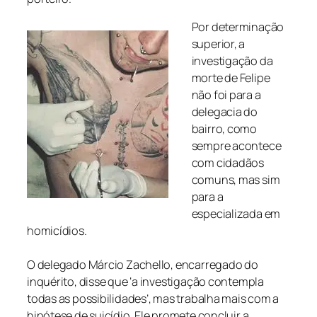
Por determinação
superior, a
investigação da
morte de Felipe
não foi para a
delegacia do
bairro, como
sempre acontece
com cidadãos
comuns, mas sim
para a
especializada em
homicídios.
O delegado Márcio Zachello, encarregado do
inquérito, disse que ‘a investigação contempla
todas as possibilidades’, mas trabalha mais com a
hipótese de suicídio. Ele promete concluir a