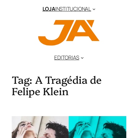
Pular
LOJA
INSTITUCIONAL
para
o
conteúdo
EDITORIAS
Tag:
A Tragédia de
Felipe Klein