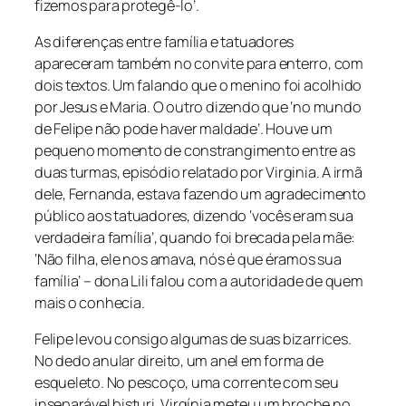
fizemos para protegê-lo’.
As diferenças entre família e tatuadores
apareceram também no convite para enterro, com
dois textos. Um falando que o menino foi acolhido
por Jesus e Maria. O outro dizendo que ‘no mundo
de Felipe não pode haver maldade’. Houve um
pequeno momento de constrangimento entre as
duas turmas, episódio relatado por Virginia. A irmã
dele, Fernanda, estava fazendo um agradecimento
público aos tatuadores, dizendo ‘vocês eram sua
verdadeira família’, quando foi brecada pela mãe:
‘Não filha, ele nos amava, nós é que éramos sua
família’ – dona Lili falou com a autoridade de quem
mais o conhecia.
Felipe levou consigo algumas de suas bizarrices.
No dedo anular direito, um anel em forma de
esqueleto. No pescoço, uma corrente com seu
inseparável bisturi. Virgínia meteu um broche no