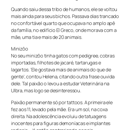
Quando saiu dessa tribo de humanos, ele se voltou
mais ainda para seus bichos. Passava dias trancado
no confortável quarto que ocupava no amplo apê
da família, no edifício El Greco, onde morava com a
mãe, uma tia e mais de 20 animais.
Minizôo
No seu minizôo tinha gatos com pedigree, cobras
importadas, filhotes de jacaré, tartarugas e
lagartos. ‘Ele gostava mais de animais do que de
gente’, contou Helena, citando outra frase ouvida
dele. Tal paixão o levou a estudar Veterinária na
Ulbra, mas logo se desinteressou.
Paixão permanente só por tattoos. A primeira ele
fez aos 11, levado pela mãe. Era um sol, na coxa
direita. Na adolescência evoluiu de tatuagens
inocentes para figuras demoníacas e implantes