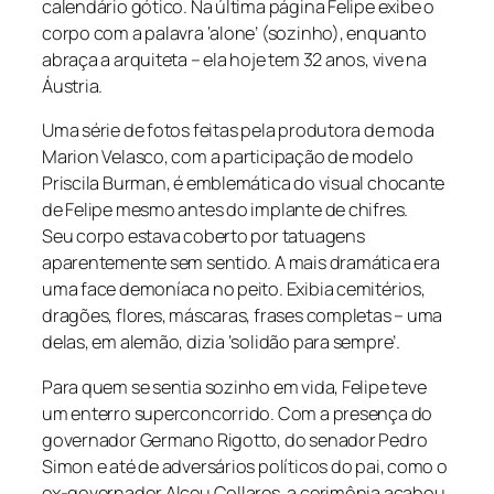
calendário gótico. Na última página Felipe exibe o
corpo com a palavra ‘alone’ (sozinho), enquanto
abraça a arquiteta – ela hoje tem 32 anos, vive na
Áustria.
Uma série de fotos feitas pela produtora de moda
Marion Velasco, com a participação de modelo
Priscila Burman, é emblemática do visual chocante
de Felipe mesmo antes do implante de chifres.
Seu corpo estava coberto por tatuagens
aparentemente sem sentido. A mais dramática era
uma face demoníaca no peito. Exibia cemitérios,
dragões, flores, máscaras, frases completas – uma
delas, em alemão, dizia ‘solidão para sempre’.
Para quem se sentia sozinho em vida, Felipe teve
um enterro superconcorrido. Com a presença do
governador Germano Rigotto, do senador Pedro
Simon e até de adversários políticos do pai, como o
ex-governador Alceu Collares, a cerimônia acabou