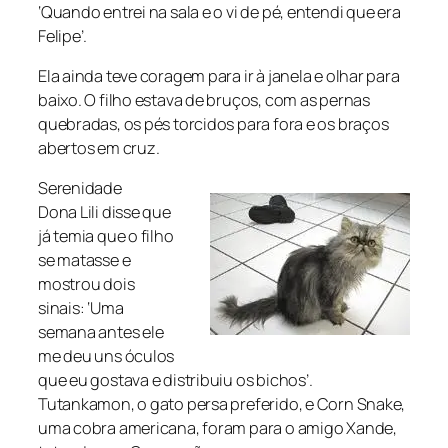
‘Quando entrei na sala e o vi de pé, entendi que era
Felipe’.
Ela ainda teve coragem para ir à janela e olhar para
baixo. O filho estava de bruços, com as pernas
quebradas, os pés torcidos para fora e os braços
abertos em cruz.
Serenidade
Dona Lili disse que
já temia que o filho
se matasse e
mostrou dois
sinais: ‘Uma
semana antes ele
me deu uns óculos
que eu gostava e distribuiu os bichos’.
Tutankamon, o gato persa preferido, e Corn Snake,
uma cobra americana, foram para o amigo Xande,