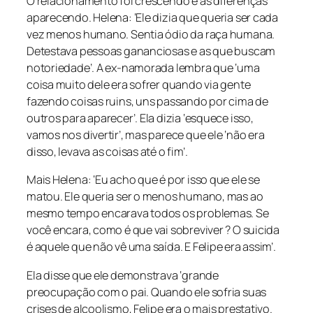
O relacionamento foi crescendo e as diferenças
aparecendo. Helena: ‘Ele dizia que queria ser cada
vez menos humano. Sentia ódio da raça humana.
Detestava pessoas gananciosas e as que buscam
notoriedade’. A ex-namorada lembra que ‘uma
coisa muito dele era sofrer quando via gente
fazendo coisas ruins, uns passando por cima de
outros para aparecer’. Ela dizia ‘esquece isso,
vamos nos divertir’, mas parece que ele ‘não era
disso, levava as coisas até o fim’.
Mais Helena: ‘Eu acho que é por isso que ele se
matou. Ele queria ser o menos humano, mas ao
mesmo tempo encarava todos os problemas. Se
você encara, como é que vai sobreviver ? O suicida
é aquele que não vê uma saída. E Felipe era assim’.
Ela disse que ele demonstrava ‘grande
preocupação com o pai. Quando ele sofria suas
crises de alcoolismo, Felipe era o mais prestativo.