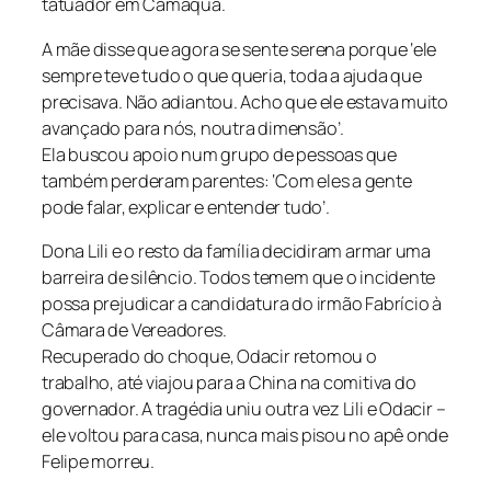
tatuador em Camaquã.
A mãe disse que agora se sente serena porque ‘ele
sempre teve tudo o que queria, toda a ajuda que
precisava. Não adiantou. Acho que ele estava muito
avançado para nós, noutra dimensão’.
Ela buscou apoio num grupo de pessoas que
também perderam parentes: ‘Com eles a gente
pode falar, explicar e entender tudo’.
Dona Lili e o resto da família decidiram armar uma
barreira de silêncio. Todos temem que o incidente
possa prejudicar a candidatura do irmão Fabrício à
Câmara de Vereadores.
Recuperado do choque, Odacir retomou o
trabalho, até viajou para a China na comitiva do
governador. A tragédia uniu outra vez Lili e Odacir –
ele voltou para casa, nunca mais pisou no apê onde
Felipe morreu.