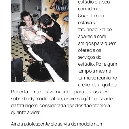
estúdio era seu
confidente.
Quando não
estava se
tatuando, Felipe
aparecia com
amigos para quem
oferecia os
serviços do
estúdio. Por algum
tempo a mesma
turma se reuniu no
atelier da arquiteta
Roberta, uma notável na tribo, para discussões
sobre body modification, universo gótico e a arte
da tatuagem, considerada por eles ‘tão efêmera
quanto a vida’.
Ainda adolescente ele serviu de modelo num