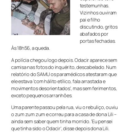
testemunhas.
Vizinhos ouviram
pai e filho
discutindo, gritos
abafados por
portas fechadas.
Às 18h56, a queda.
A polícia chegou logo depois. Odacir aparece sem
camisa nas fotos do inquérito, descabelado. Num
relatório do SAMU os paramédicos atestaram que
ele estava ‘com hálito etílico, fala arrastada e
movimentos desorientados’, mas sem ferimentos,
exceto pequenos arranhões.
Uma parente passou pela rua, viu o rebuliço, ouviu
o zum zum zum e correu para a casa de dona Lili –
ainda sem saber quem tinha morrido. ‘Eu pensei
que tinha sido o Odacir’, disse depois dona Lili.