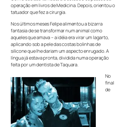
operação em livros de Medicina. Depois, orientou o
tatuador que fez a cirurgia.
Nos últimos meses Felipe alimentou a bizarra
fantasia de se transformar num animal como
aqueles que amava – a idéia era virar um lagarto,
aplicando sob a pele das costas bolinhas de
silicone que lhe dariam um aspecto enrugado. A
língua já estava pronta, dividida numa operação
feita por um dentista de Taquara.
No
final
de