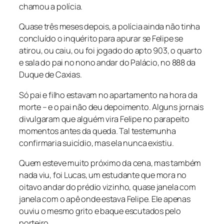
chamou a polícia.
Quase três meses depois, a polícia ainda não tinha
concluído o inquérito para apurar se Felipe se
atirou, ou caiu, ou foi jogado do apto 903, o quarto
e sala do pai no nono andar do Palácio, no 888 da
Duque de Caxias.
Só pai e filho estavam no apartamento na hora da
morte – e o pai não deu depoimento. Alguns jornais
divulgaram que alguém vira Felipe no parapeito
momentos antes da queda. Tal testemunha
confirmaria suicídio, mas ela nunca existiu.
Quem esteve muito próximo da cena, mas também
nada viu, foi Lucas, um estudante que mora no
oitavo andar do prédio vizinho, quase janela com
janela com o apê onde estava Felipe. Ele apenas
ouviu o mesmo grito e baque escutados pelo
porteiro.