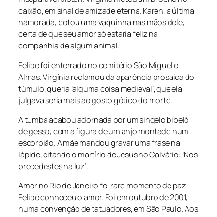
caixão, em sinal de amizade eterna. Karen, a última
namorada, botou uma vaquinha nas mãos dele,
certa de que seu amor só estaria feliz na
companhia de algum animal.
Felipe foi enterrado no cemitério São Miguel e
Almas. Virgínia reclamou da aparência prosaica do
túmulo, queria ‘alguma coisa medieval’, que ela
julgava seria mais ao gosto gótico do morto.
A tumba acabou adornada por um singelo bibelô
de gesso, com a figura de um anjo montado num
escorpião. A mãe mandou gravar uma frase na
lápide, citando o martírio de Jesus no Calvário: ‘Nos
precedestes na luz’.
Amor no Rio de Janeiro foi raro momento de paz
Felipe conheceu o amor. Foi em outubro de 2001,
numa convenção de tatuadores, em São Paulo. Aos