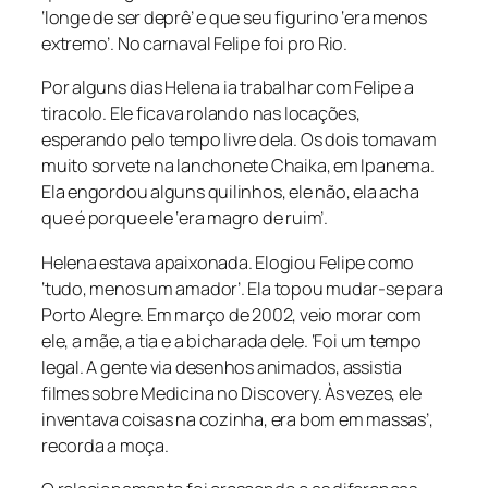
‘longe de ser deprê’ e que seu figurino ‘era menos
extremo’. No carnaval Felipe foi pro Rio.
Por alguns dias Helena ia trabalhar com Felipe a
tiracolo. Ele ficava rolando nas locações,
esperando pelo tempo livre dela. Os dois tomavam
muito sorvete na lanchonete Chaika, em Ipanema.
Ela engordou alguns quilinhos, ele não, ela acha
que é porque ele ‘era magro de ruim’.
Helena estava apaixonada. Elogiou Felipe como
‘tudo, menos um amador’. Ela topou mudar-se para
Porto Alegre. Em março de 2002, veio morar com
ele, a mãe, a tia e a bicharada dele. ‘Foi um tempo
legal. A gente via desenhos animados, assistia
filmes sobre Medicina no Discovery. Às vezes, ele
inventava coisas na cozinha, era bom em massas’,
recorda a moça.