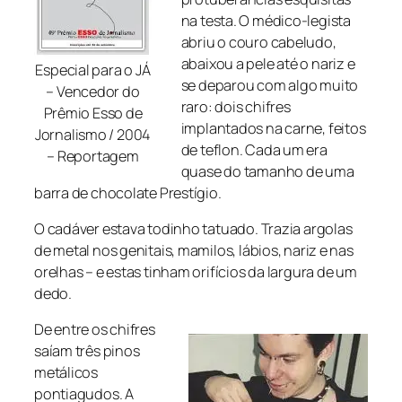
na testa. O médico-legista
abriu o couro cabeludo,
abaixou a pele até o nariz e
Especial para o JÁ
se deparou com algo muito
– Vencedor do
raro: dois chifres
Prêmio Esso de
implantados na carne, feitos
Jornalismo / 2004
de teflon. Cada um era
– Reportagem
quase do tamanho de uma
barra de chocolate Prestígio.
O cadáver estava todinho tatuado. Trazia argolas
de metal nos genitais, mamilos, lábios, nariz e nas
orelhas – e estas tinham orifícios da largura de um
dedo.
De entre os chifres
saíam três pinos
metálicos
pontiagudos. A