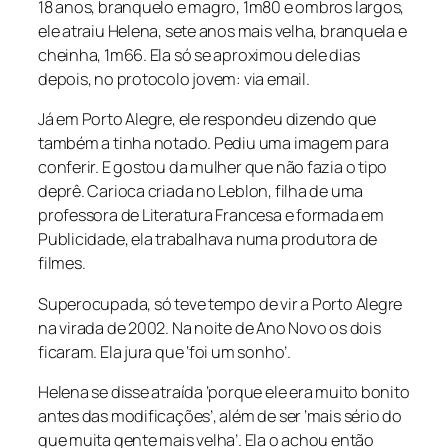
18 anos, branquelo e magro, 1m80 e ombros largos,
ele atraiu Helena, sete anos mais velha, branquela e
cheinha, 1m66. Ela só se aproximou dele dias
depois, no protocolo jovem: via email.
Já em Porto Alegre, ele respondeu dizendo que
também a tinha notado. Pediu uma imagem para
conferir. E gostou da mulher que não fazia o tipo
deprê. Carioca criada no Leblon, filha de uma
professora de Literatura Francesa e formada em
Publicidade, ela trabalhava numa produtora de
filmes.
Superocupada, só teve tempo de vir a Porto Alegre
na virada de 2002. Na noite de Ano Novo os dois
ficaram. Ela jura que ‘foi um sonho’.
Helena se disse atraída ‘porque ele era muito bonito
antes das modificações’, além de ser ‘mais sério do
que muita gente mais velha’. Ela o achou então