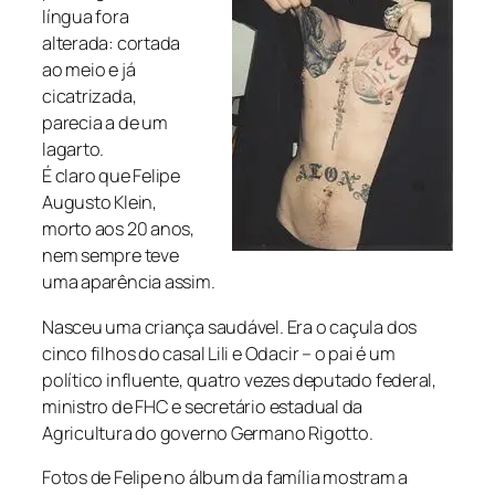
língua fora
alterada: cortada
ao meio e já
cicatrizada,
parecia a de um
lagarto.
É claro que Felipe
Augusto Klein,
morto aos 20 anos,
nem sempre teve
uma aparência assim.
Nasceu uma criança saudável. Era o caçula dos
cinco filhos do casal Lili e Odacir – o pai é um
político influente, quatro vezes deputado federal,
ministro de FHC e secretário estadual da
Agricultura do governo Germano Rigotto.
Fotos de Felipe no álbum da família mostram a