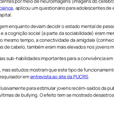
escentes por meio de neuroimagens (imagens do cérebro
Science
, aplicou um questionário para adolescentes de 
pital.
gem enquanto deviam decidir o estado mental de pesso
 a cognição social (a parte da sociabilidade) eram me
, ao mesmo tempo, a conectividade da amígdala (conhec
tras de cabelo, também eram mais elevados nos jovens m
rias sub-habilidades importantes para a convivência e
ros, mas estudos mostram que este tipo de funcionament
pesquisador em
entrevista ao site da PUCRS
.
clusivamente para estimular jovens recém-saídos da p
 vítimas de
bullying
. O efeito tem se mostrado desastros