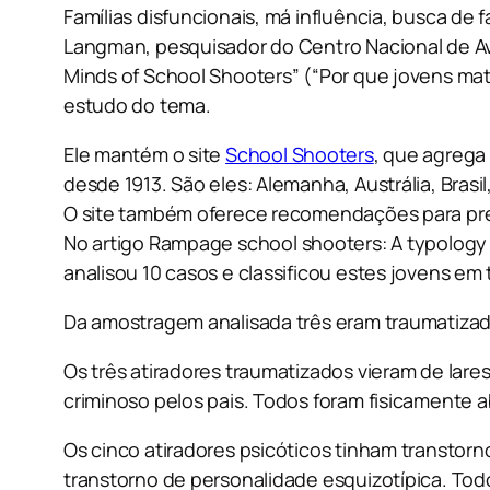
Famílias disfuncionais, má influência, busca de
Langman, pesquisador do Centro Nacional de Ava
Minds of School Shooters
” (“Por que jovens ma
estudo do tema.
Ele mantém o site
School Shooters
, que agrega
desde 1913. São eles: Alemanha, Austrália, Brasil
O site também oferece recomendações para pre
No artigo
Rampage school shooters: A typology
analisou 10 casos e classificou estes jovens em 
Da amostragem analisada três eram traumatizado
Os três atiradores traumatizados vieram de la
criminoso pelos pais. Todos foram fisicamente a
Os cinco atiradores psicóticos tinham transtorn
transtorno de personalidade esquizotípica. Todo