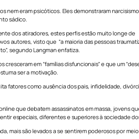
s ​​nem eram psicóticos. Eles demonstraram narcisismo,
nto sádico.
te dos atiradores, estes perfis estão muito longe de
ovos autores, visto que “a maioria das pessoas traumati
to”, segundo Langman enfatiza.
s cresceram em “famílias disfuncionais” e que um “des
ostuma ser a motivação.
e cita fatores como ausência dos pais, infidelidade, di
s online que debatem assassinatos em massa, jovens 
ntir especiais, diferentes e superiores à sociedade d
, mais são levados a se sentirem poderosos por meio d