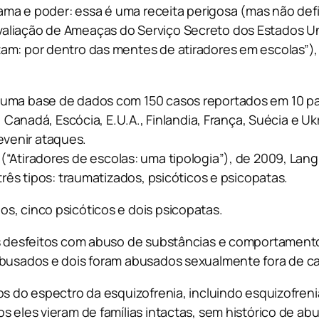
 fama e poder: essa é uma receita perigosa (mas não de
liação de Ameaças do Serviço Secreto dos Estados Unid
tam: por dentro das mentes de atiradores em escolas”)
 uma base de dados com 150 casos reportados em 10 p
, Canadá, Escócia, E.U.A., Finlandia, França, Suécia e Uk
venir ataques.
(“Atiradores de escolas: uma tipologia”), de 2009, La
três tipos: traumatizados, psicóticos e psicopatas.
s, cinco psicóticos e dois psicopatas.
res desfeitos com abuso de substâncias e comportament
busados ​​e dois foram abusados ​​sexualmente fora de c
os do espectro da esquizofrenia, incluindo esquizofreni
s eles vieram de famílias intactas, sem histórico de ab