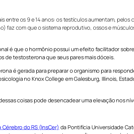
is entre os 9 e 14 anos: os testículos aumentam, pelos 
no) faz com que o sistema reprodutivo, ossos e múscu
nal é que o hormônio possui um efeito facilitador sobr
tos de testosterona que seus pares mais dóceis.
erona é gerada para preparar o organismo para respond
sicologia no Knox College em Galesburg, Illinois, Estad
dessas coisas pode desencadear uma elevação nos nívei
do Cérebro do RS (InsCer)
da Pontifícia Universidade Ca