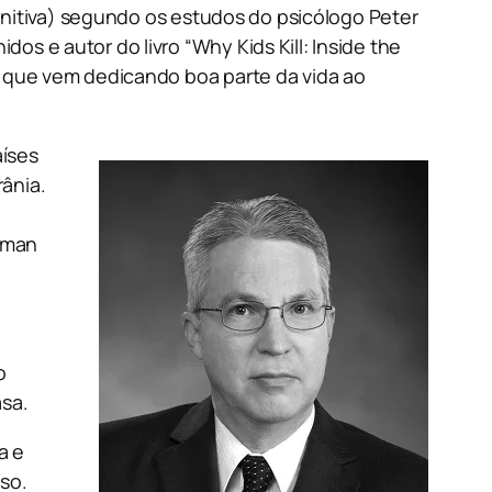
finitiva) segundo os estudos do psicólogo Peter
os e autor do livro “
Why Kids Kill: Inside the
, que vem dedicando boa parte da vida ao
aíses
rânia.
ngman
o
asa.
a e
uso.