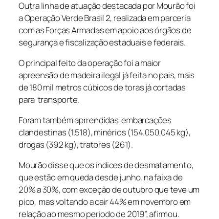
Outra linha de atuação destacada por Mourão foi
a Operação Verde Brasil 2, realizada em parceria
com as Forças Armadas em apoio aos órgãos de
segurança e fiscalização estaduais e federais.
O principal feito da operação foi a maior
apreensão de madeira ilegal já feita no pais, mais
de 180 mil metros cúbicos de toras já cortadas
para transporte.
Foram também aprrendidas embarcações
clandestinas (1.518), minérios (154.050.045 kg),
drogas (392 kg), tratores (261).
Mourão disse que os índices de desmatamento,
que estão em queda desde junho, na faixa de
20% a 30%, com exceção de outubro que teve um
pico, mas voltando a cair 44% em novembro em
relação ao mesmo período de 2019”, afirmou.