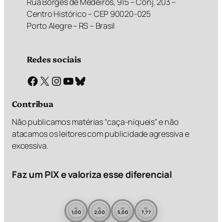
Rua Borges de Medeiros, 915 – Conj. 203 –
Centro Histórico – CEP 90020-025
Porto Alegre – RS – Brasil
Redes sociais
Facebook
X
Instagram
Youtube
Bluesky
Contribua
Não publicamos matérias “caça-níqueis” e não
atacamos os leitores com publicidade agressiva e
excessiva.
Faz um PIX e valoriza esse diferencial
R$
R$
R$
R$
1,00
2,00
5,00
?,??