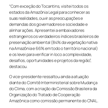
“Com exceção do Tocantins, visitei todos os
estados da Amazônia Legal para conhecer as
suas realidades, ouvir as preocupações e
demandas dos governadores e sociedade e
alinhar ações. Apresentei a embaixadores
estrangeiros os verdadeiros índices brasileiros de
preservação ambiental (84% da vegetação nativa
na Amazônia e 66% em todo o território nacional)
e os levei para verificar in loco a complexidade,
desafios, oportunidades e projetos da região”,
destacou.
O vice-presidente ressaltou ainda a atuação
diante do Comitê Interministerial sobre Mudança
do Clima, com a criação da Comissão Brasileira da
Organização do Tratado de Cooperação
Amazônica como comissão permanente do CNAL.