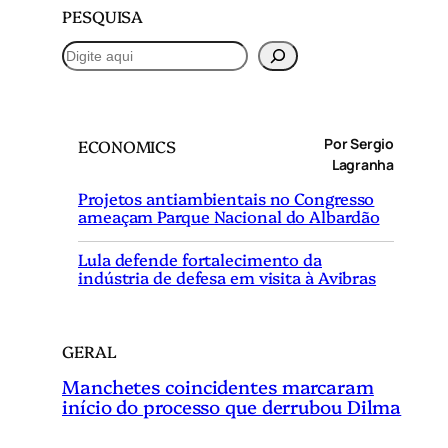
PESQUISA
P
e
s
q
Por Sergio
ECONOMICS
u
Lagranha
i
Projetos antiambientais no Congresso
s
ameaçam Parque Nacional do Albardão
a
r
Lula defende fortalecimento da
indústria de defesa em visita à Avibras
GERAL
Manchetes coincidentes marcaram
início do processo que derrubou Dilma