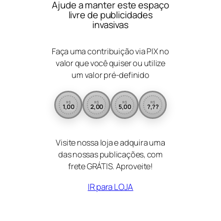
Ajude a manter este espaço
livre de publicidades
invasivas
Faça uma contribuição via PIX no
valor que você quiser ou utilize
um valor pré-definido
R$
R$
R$
R$
1,00
2,00
5,00
?,??
Visite nossa loja e adquira uma
das nossas publicações, com
frete GRÁTIS. Aproveite!
IR para LOJA