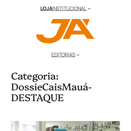
Pular
LOJA
INSTITUCIONAL
para
o
conteúdo
EDITORIAS
Categoria:
DossieCaisMauá-
DESTAQUE