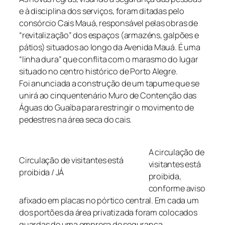
e à disciplina dos serviços, foram ditadas pelo
consórcio Cais Mauá, responsável pelas obras de
“revitalização” dos espaços (armazéns, galpões e
pátios) situados ao longo da Avenida Mauá. É uma
“linha dura” que conflita com o marasmo do lugar
situado no centro histórico de Porto Alegre.
Foi anunciada a construção de um tapume que se
unirá ao cinquentenário Muro de Contenção das
Águas do Guaíba para restringir o movimento de
pedestres na área seca do cais.
A circulação de
Circulação de visitantes está
visitantes está
proibida / JÁ
proibida,
conforme aviso
afixado em placas no pórtico central. Em cada um
dos portões da área privatizada foram colocados
guardas de uma empresa de segurança.