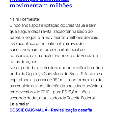
movimentam milhões
Naira Hofmeister
Cinco anos após a licitação do Cais Mauá e sem
que a aguardada revitalização tenha saído do
papel, o negócio já movimentou milhões de reais.
Isso acontece principalmente através de
sucessivos aumentos de capital social do
consórcio, da captação financeira e da venda de
cotas de ações.
Neste período, a detentora da concessão do antigo
porto da Capital, a Cais Mauá do Brasil. S.A., viu seu
capital social passar de R$ 1 mil – conforme a ata da
assembleia de constituição da sociedade anônima,
em dezembro de 2010 – para R$ 13,8 milhões,
segundo dados atualizados da Receita Federal.
Leia mais:
DOSSIÊ CAIS MAUÁ – Revitalização desafia