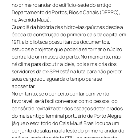
no primeiro andar do edifício-sede do antigo
Departamento de Portos, Rios e Canais (DEPRC),
na Avenida Mauá.
Guardiã da história das hidrovias gaúchas desde a
época da construção do primeiro cais da capital em
1911, a biblioteca possui tantos documentos,
estudos e projetos que poderia se tornar o núcleo
central de um museu do porto. No momento, não
há clima para discutir a ideia, pois a maioria dos
servidores da ex-SPH está na luta para não perder
seus cargos ou aguarda o tempo para se
aposentar.
No entanto, se o conceito contar com vento
favorável, será fácil conversar com o pessoal do
consórcio revitalizador dos espaços deteriorados
do mais antigo terminal portuário de Porto Alegre,
já que o escritório do Cais Mauá Brasil ocupa um
conjunto de salas na ala leste do primeiro andar do