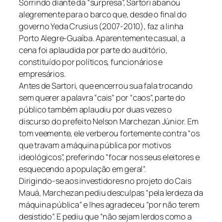
Sorrindo diante da “surpresa”, Sartori abanou
alegremente para o barco que, desde o final do
governo Yeda Crusius (2007-2010), faz a linha
Porto Alegre-Guaíba. Aparentemente casual, a
cena foi aplaudida por parte do auditório,
constituído por políticos, funcionários e
empresários.
Antes de Sartori, que encerrou sua fala trocando
sem querer a palavra “cais” por “caos”, parte do
público também aplaudiu por duas vezes o
discurso do prefeito Nelson Marchezan Júnior. Em
tom veemente, ele verberou fortemente contra “os
que travam a máquina pública por motivos
ideológicos”, preferindo “focar nos seus eleitores e
esquecendo a população em geral”.
Dirigindo-se aos investidores no projeto do Cais
Mauá, Marchezan pediu desculpas “pela lerdeza da
máquina pública” e lhes agradeceu “por não terem
desistido”. E pediu que “não sejam lerdos como a