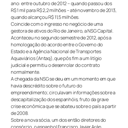
ano: entre outubro de 2012 – quando passou dos
R$ 1 mil para R$ 2,2 milhões – até novembro de 2013,
quando alcançou R$ 11,5 milhões.
Coincide com o ingresso no negócio de uma
gestora de ativos do Rio de Janeiro, a NSG Capital.
Aconteceu no segundo semestre de 2012, após a
homologação do acordo entre o Governo do
Estado e a Agência Nacional de Transportes
Aquaviários (Antaq), que pôs fim a um litígio
judicial e permitiu o desenrolar do contrato
normalmente.
A chegada da NSG se deu em um momento em que
havia descrédito sobre o futuro do
empreendimento; circulavam informações sobre a
descapitalização dos espanhóis, fruto da grave
crise econômica que se abateu sobre o país a partir
de 2008.
Sobre a nova sócia, um dos então diretores do
consórcio, o espanhol Francisco Javier Arán,