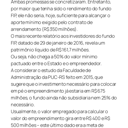
Ambas promessas se concretizaram. Entretanto,
por maior que tenha sido o rendimento do fundo
FIP, ele não seria, hoje, suficiente para alcançar o
aporte mínimo exigido pelo contrato de
arrendamento (R$ 350 milhões).
O mais recente relatório aos investidores do fundo
FIP, datado de 29 de janeiro de 2016, revela um
patrimônio líquido de R$ 161,7 milhões.
Ou seja, não chega a 50% do valor mínimo
pactuado entre o Estado e o empreendedor.
A considerar o estudo da Faculdade de
Administração da PUC-RS feito em 2015, que
sugere que o investimento necessário para colocar
em pé o empreendimento já estaria em R$ 675
milhões, o fundo ainda não subsidiaria nem 25% do
necessário.
Usualmente, o valor empregado para calcular o
valor do empreendimento gira entre R$ 400 e R$
500 milhões – este último dado era a meta de