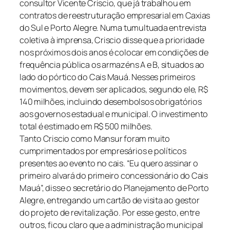
consultor Vicente Criscio, que já trabalhou em
contratos de reestruturação empresarial em Caxias
do Sul e Porto Alegre. Numa tumultuada entrevista
coletiva à imprensa, Criscio disse que a prioridade
nos próximos dois anos é colocar em condições de
frequência pública os armazéns A e B, situados ao
lado do pórtico do Cais Mauá. Nesses primeiros
movimentos, devem ser aplicados, segundo ele, R$
140 milhões, incluindo desembolsos obrigatórios
aos governos estadual e municipal. O investimento
total é estimado em R$ 500 milhões.
Tanto Criscio como Mansur foram muito
cumprimentados por empresários e políticos
presentes ao evento no cais. “Eu quero assinar o
primeiro alvará do primeiro concessionário do Cais
Mauá”, disse o secretário do Planejamento de Porto
Alegre, entregando um cartão de visita ao gestor
do projeto de revitalização. Por esse gesto, entre
outros, ficou claro que a administração municipal