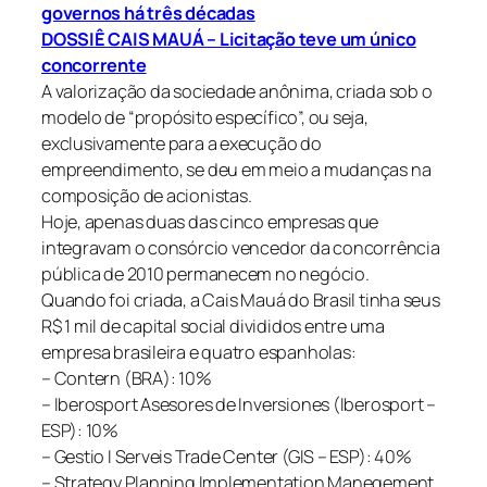
governos há três décadas
DOSSIÊ CAIS MAUÁ – Licitação teve um único
concorrente
A valorização da sociedade anônima, criada sob o
modelo de “propósito específico”, ou seja,
exclusivamente para a execução do
empreendimento, se deu em meio a mudanças na
composição de acionistas.
Hoje, apenas duas das cinco empresas que
integravam o consórcio vencedor da concorrência
pública de 2010 permanecem no negócio.
Quando foi criada, a Cais Mauá do Brasil tinha seus
R$ 1 mil de capital social divididos entre uma
empresa brasileira e quatro espanholas:
– Contern (BRA): 10%
– Iberosport Asesores de Inversiones (Iberosport –
ESP): 10%
– Gestio I Serveis Trade Center (GIS – ESP): 40%
– Strategy Planning Implementation Manegement