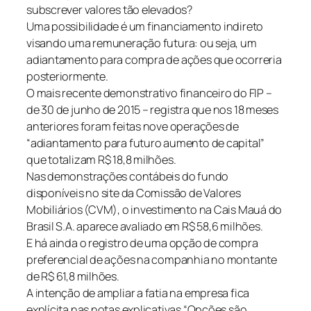
subscrever valores tão elevados?
Uma possibilidade é um financiamento indireto
visando uma remuneração futura: ou seja, um
adiantamento para compra de ações que ocorreria
posteriormente.
O mais recente demonstrativo financeiro do FIP –
de 30 de junho de 2015 – registra que nos 18 meses
anteriores foram feitas nove operações de
“adiantamento para futuro aumento de capital”
que totalizam R$ 18,8 milhões.
Nas demonstrações contábeis do fundo
disponíveis no site da Comissão de Valores
Mobiliários (CVM), o investimento na Cais Mauá do
Brasil S.A. aparece avaliado em R$ 58,6 milhões.
E há ainda o registro de uma opção de compra
preferencial de ações na companhia no montante
de R$ 61,8 milhões.
A intenção de ampliar a fatia na empresa fica
explícita nas notas explicativas “Opções são