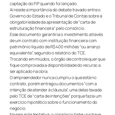
captação do FIP quando foi lançado.
Aí reside a importância do debate travado entre o
Governo do Estado e o Tribunal de Contas sobre a
obrigatoriedade da apresentação de “carta de
estruturação financeira” pelo consórcio.
Esse documento garantiria o investimento através
de um contrato com instituição financeira com
patrimônio líquido de R$ 400 milhões “ou arranjo
equivalente”, segundo o relatório do TCE.
Trocando em miúdos, o órgão de controle quer que
fique comprovada a disponibilidade do recurso a
ser aplicado na obra.
O empreendedor nunca cumpriu o que está no
contrato, porém entregou documentos “com a
intenção de atender à cláusula”, uma delas taxada
pelo TCE de “carta de intenções” porque fazia um
exercício hipotético sobre o funcionamento do
negócio.
Na segunda tentativa, o consórcio bateu na trave.