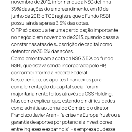
novembro de 2012, informar que a NSG detinha
39% das ações do empreendimento, em 10 de
junho de 2013 o TCE registra que o Fundo RSB1
possui ainda apenas 3,5% das cotas.
O FIP só passou a ter uma participação importante
no negócio em novembro de 2013, quando passa a
constar nas atas de subscrição de capital como
detentor de 35,5% das ações.
Complementavam a cota da NSG 3,5% do fundo
RSB1, que estava sendo incorporado pelo FIP,
conforme informa a Receita Federal.
Neste período, os aportes financeiros para
complementação do capital social foram
majoritariamente feitos através da GSS Holding.
Mas como explicar que, estando em dificuldades
como admitia ao Jornal do Comércio o diretor
Francisco Javier Aran – “a crise na Europa frustrou a
garantia de aportes por potenciais investidores
entre ingleses e espanhóis” – a empresa pudesse