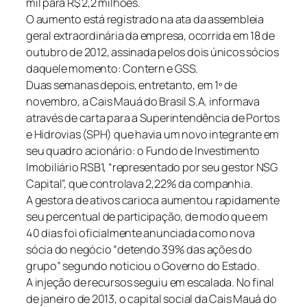
mil para R$ 2,2 milhões.
O aumento está registrado na ata da assembleia
geral extraordinária da empresa, ocorrida em 18 de
outubro de 2012, assinada pelos dois únicos sócios
daquele momento: Contern e GSS.
Duas semanas depois, entretanto, em 1º de
novembro, a Cais Mauá do Brasil S.A. informava
através de carta para a Superintendência de Portos
e Hidrovias (SPH) que havia um novo integrante em
seu quadro acionário: o Fundo de Investimento
Imobiliário RSB1, “representado por seu gestor NSG
Capital”, que controlava 2,22% da companhia.
A gestora de ativos carioca aumentou rapidamente
seu percentual de participação, de modo que em
40 dias foi oficialmente anunciada como nova
sócia do negócio “detendo 39% das ações do
grupo” segundo noticiou o Governo do Estado.
A injeção de recursos seguiu em escalada. No final
de janeiro de 2013, o capital social da Cais Mauá do