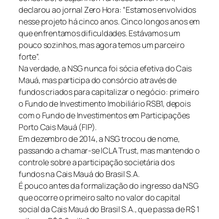
declarou ao jornal Zero Hora: “Estamos envolvidos
nesse projeto há cinco anos. Cinco longos anos em
que enfrentamos dificuldades. Estávamos um
pouco sozinhos, mas agora temos um parceiro
forte”.
Na verdade, a NSG nunca foi sócia efetiva do Cais
Mauá, mas participa do consórcio através de
fundos criados para capitalizar o negócio: primeiro
o Fundo de Investimento Imobiliário RSB1, depois
com o Fundo de Investimentos em Participações
Porto Cais Mauá (FIP).
Em dezembro de 2014, a NSG trocou de nome,
passando a chamar-se ICLA Trust, mas mantendo o
controle sobre a participação societária dos
fundos na Cais Mauá do Brasil S.A.
É pouco antes da formalização do ingresso da NSG
que ocorre o primeiro salto no valor do capital
social da Cais Mauá do Brasil S.A., que passa de R$ 1