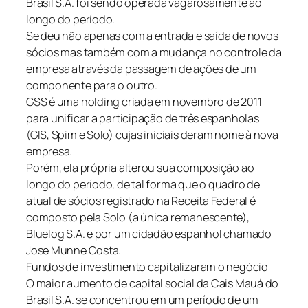
Brasil S.A. foi sendo operada vagarosamente ao
longo do período.
Se deu não apenas com a entrada e saída de novos
sócios mas também com a mudança no controle da
empresa através da passagem de ações de um
componente para o outro.
GSS é uma holding criada em novembro de 2011
para unificar a participação de três espanholas
(GIS, Spim e Solo) cujas iniciais deram nome à nova
empresa.
Porém, ela própria alterou sua composição ao
longo do período, de tal forma que o quadro de
atual de sócios registrado na Receita Federal é
composto pela Solo (a única remanescente),
Bluelog S.A. e por um cidadão espanhol chamado
Jose Munne Costa.
Fundos de investimento capitalizaram o negócio
O maior aumento de capital social da Cais Mauá do
Brasil S.A. se concentrou em um período de um