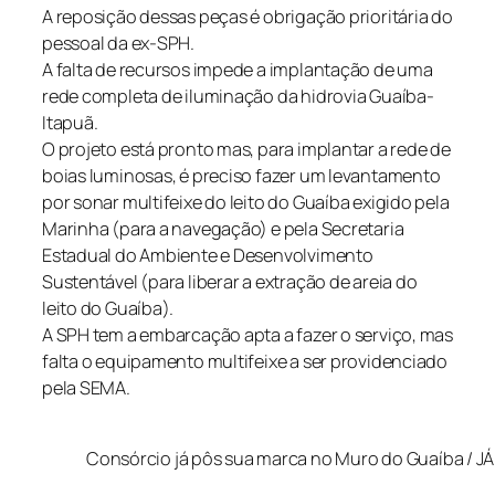
A reposição dessas peças é obrigação prioritária do
pessoal da ex-SPH.
A falta de recursos impede a implantação de uma
rede completa de iluminação da hidrovia Guaíba-
Itapuã.
O projeto está pronto mas, para implantar a rede de
boias luminosas, é preciso fazer um levantamento
por sonar multifeixe do leito do Guaíba exigido pela
Marinha (para a navegação) e pela Secretaria
Estadual do Ambiente e Desenvolvimento
Sustentável (para liberar a extração de areia do
leito do Guaíba).
A SPH tem a embarcação apta a fazer o serviço, mas
falta o equipamento multifeixe a ser providenciado
pela SEMA.
Consórcio já pôs sua marca no Muro do Guaíba / JÁ