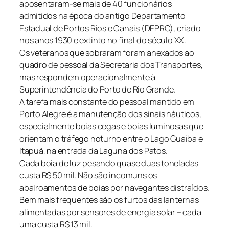
aposentaram-se mais de 40 funcionários
admitidos na época do antigo Departamento
Estadual de Portos Rios e Canais (DEPRC), criado
nos anos 1930 e extinto no final do século XX.
Os veteranos que sobraram foram anexados ao
quadro de pessoal da Secretaria dos Transportes,
mas respondem operacionalmente à
Superintendência do Porto de Rio Grande.
A tarefa mais constante do pessoal mantido em
Porto Alegre é a manutenção dos sinais náuticos,
especialmente boias cegas e boias luminosas que
orientam o tráfego noturno entre o Lago Guaíba e
Itapuã, na entrada da Laguna dos Patos.
Cada boia de luz pesando quase duas toneladas
custa R$ 50 mil. Não são incomuns os
abalroamentos de boias por navegantes distraídos.
Bem mais frequentes são os furtos das lanternas
alimentadas por sensores de energia solar – cada
uma custa R$ 13 mil.