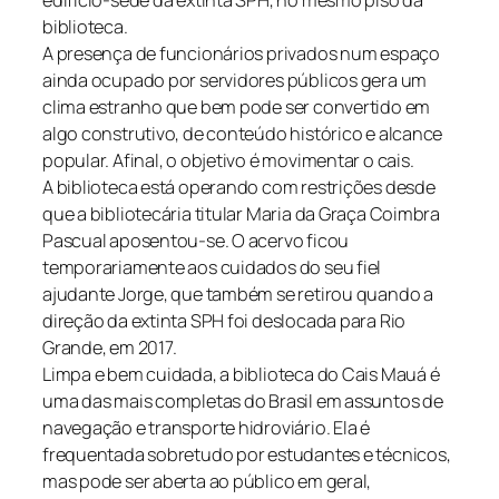
edifício-sede da extinta SPH, no mesmo piso da
biblioteca.
A presença de funcionários privados num espaço
ainda ocupado por servidores públicos gera um
clima estranho que bem pode ser convertido em
algo construtivo, de conteúdo histórico e alcance
popular. Afinal, o objetivo é movimentar o cais.
A biblioteca está operando com restrições desde
que a bibliotecária titular Maria da Graça Coimbra
Pascual aposentou-se. O acervo ficou
temporariamente aos cuidados do seu fiel
ajudante Jorge, que também se retirou quando a
direção da extinta SPH foi deslocada para Rio
Grande, em 2017.
Limpa e bem cuidada, a biblioteca do Cais Mauá é
uma das mais completas do Brasil em assuntos de
navegação e transporte hidroviário. Ela é
frequentada sobretudo por estudantes e técnicos,
mas pode ser aberta ao público em geral,