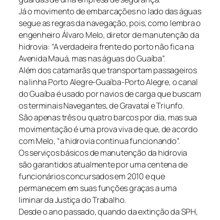
Já o movimento de embarcações no lado das águas
segue as regras da navegação, pois, como lembra o
engenheiro Álvaro Melo, diretor de manutenção da
hidrovia: “A verdadeira frente do porto não fica na
Avenida Mauá, mas nas águas do Guaíba”.
Além dos catamarãs que transportam passageiros
na linha Porto Alegre-Guaíba-Porto Alegre, o canal
do Guaíba é usado por navios de carga que buscam
os terminais Navegantes, de Gravataí e Triunfo.
São apenas três ou quatro barcos por dia, mas sua
movimentação é uma prova viva de que, de acordo
com Melo, “a hidrovia continua funcionando”.
Os serviços básicos de manutenção da hidrovia
são garantidos atualmente por uma centena de
funcionários concursados em 2010 e que
permanecem em suas funções graças a uma
liminar da Justiça do Trabalho.
Desde o ano passado, quando da extinção da SPH,