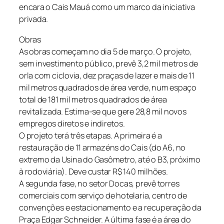
encara o Cais Mauá como um marco da iniciativa
privada.
Obras
As obras começam no dia 5 de março. O projeto,
sem investimento público, prevê 3,2 mil metros de
orla com ciclovia, dez praças de lazer e mais de 11
mil metros quadrados de área verde, num espaço
total de 181 mil metros quadrados de área
revitalizada. Estima-se que gere 28,8 mil novos
empregos diretos e indiretos.
O projeto terá três etapas. A primeira é a
restauração de 11 armazéns do Cais (do A6, no
extremo da Usina do Gasômetro, até o B3, próximo
à rodoviária). Deve custar R$ 140 milhões.
A segunda fase, no setor Docas, prevê torres
comerciais com serviço de hotelaria, centro de
convenções e estacionamento e a recuperação da
Praça Edgar Schneider. A última fase é a área do