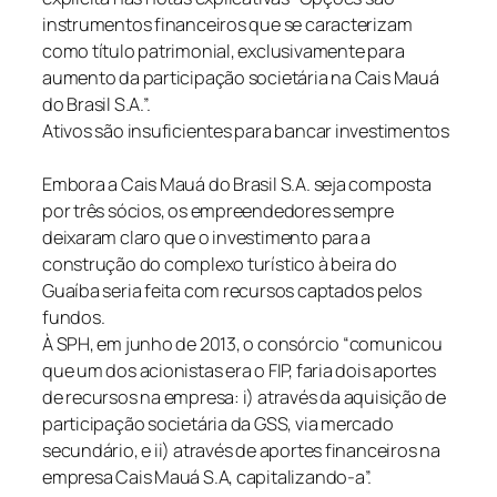
instrumentos financeiros que se caracterizam
como título patrimonial, exclusivamente para
aumento da participação societária na Cais Mauá
do Brasil S.A.”.
Ativos são insuficientes para bancar investimentos
Embora a Cais Mauá do Brasil S.A. seja composta
por três sócios, os empreendedores sempre
deixaram claro que o investimento para a
construção do complexo turístico à beira do
Guaíba seria feita com recursos captados pelos
fundos.
À SPH, em junho de 2013, o consórcio “comunicou
que um dos acionistas era o FIP, faria dois aportes
de recursos na empresa: i) através da aquisição de
participação societária da GSS, via mercado
secundário, e ii) através de aportes financeiros na
empresa Cais Mauá S.A, capitalizando-a”.