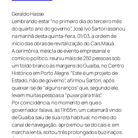
Geraldo Hasse
Lembrando estar “no primeiro dia do terceiro mês
do quarto ano do governo”, José Ivo Sartori assinou
na manhã desta quinta-feira, 01/03, a ordem de
início das obras de revitalização do Cais Mauá.
A cerimônia, mescla de evento empresarial e
comício político, reuniu mais de 250 pessoas sob
um toldo branco às margens do Guaíba, no Centro
Histórico em Porto Alegre. “Este é um projeto de
Estado, não de governo”, afirmou Sartori, após
queixar-se de “alguns ranços” que, segundo ele,
levam muitas pessoas a “puxar para trás”.
Por coincidência, no momento em que o
governador falava, às 11h55m, um catamarã vindo
de Guaíba saiu de sua rota habitual, no meio do
canal de navegação, aproximou-se do cais e, em
marcha lenta, soltou três prolongados buzinaços.