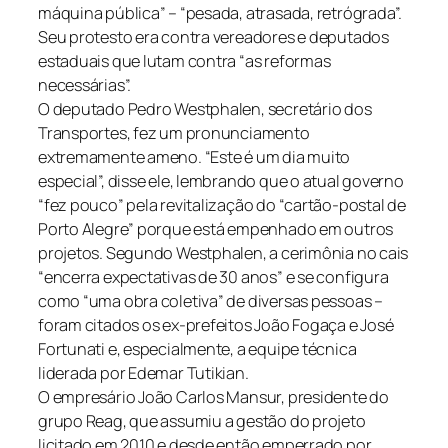
máquina pública” – “pesada, atrasada, retrógrada”.
Seu protesto era contra vereadores e deputados
estaduais que lutam contra “as reformas
necessárias”.
O deputado Pedro Westphalen, secretário dos
Transportes, fez um pronunciamento
extremamente ameno. “Este é um dia muito
especial”, disse ele, lembrando que o atual governo
“fez pouco” pela revitalização do “cartão-postal de
Porto Alegre” porque está empenhado em outros
projetos. Segundo Westphalen, a cerimônia no cais
“encerra expectativas de 30 anos” e se configura
como “uma obra coletiva” de diversas pessoas –
foram citados os ex-prefeitos João Fogaça e José
Fortunati e, especialmente, a equipe técnica
liderada por Edemar Tutikian.
O empresário João Carlos Mansur, presidente do
grupo Reag, que assumiu a gestão do projeto
licitado em 2010 e desde então emperrado por