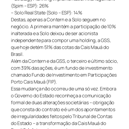
(Spim – ESP): 26%
– Solo Real State (Solo – ESP): 14%
Destas, apenas a Contern e a Solo seguem no
negócio. A primeira mantém a participação de 10%
inalterada e a Solo deixou de ser acionista
independente para compor uma holding, a GSS,
que hoje detém 51% das cotas da Cais Mauá do
Brasil.
Além da Contern e da GSS, o terceiro e último sócio,
com 39% das ações, é um fundo de investimento
chamado Fundo de Investimento em Participações
Porto Cais Mauá (FIP).
Essa mudança não ocorreu de uma só vez. Embora
o Governo do Estado reconheça a comunicação
formal de duas alterações societárias – obrigação
que consta do contrato e é um dos apontamentos
de irregularidades feitos pelo Tribunal de Contas
do Estado – a transformação da Cais Mauá do