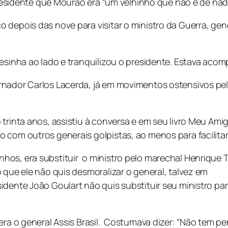
 presidente que Mourão era “um velhinho que não é de nad
depois das nove para visitar o ministro da Guerra, gene
mesinha ao lado e tranquilizou o presidente. Estava aco
nador Carlos Lacerda, já em movimentos ostensivos pelas
trinta anos, assistiu à conversa e em seu livro
Meu Amig
 com outros generais golpistas, ao menos para facilitar
os, era substituir o ministro pelo marechal Henrique T
 que ele não quis desmoralizar o general, talvez em
idente João Goulart não quis substituir seu ministro pa
era o general Assis Brasil. Costumava dizer: “Não tem per