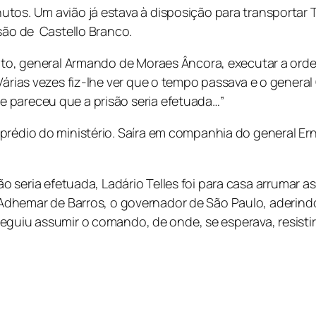
tos. Um avião já estava à disposição para transportar 
isão de Castello Branco.
ito, general Armando de Moraes Âncora, executar a ordem
árias vezes fiz-lhe ver que o tempo passava e o general C
 pareceu que a prisão seria efetuada…”
prédio do ministério. Saíra em companhia do general Er
ão seria efetuada, Ladário Telles foi para casa arrumar 
Adhemar de Barros, o governador de São Paulo, aderind
uiu assumir o comando, de onde, se esperava, resistiri