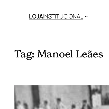
Pular
para
LOJA
INSTITUCIONAL
o
conteúdo
Tag:
Manoel Leães