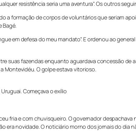
qualquer resistência seria uma aventura”. Os outros seg
pondo a formação de corpos de voluntários que seriam ap
e Bagé.
ue em defesa do meu mandato”. E ordenou ao general La
tre suas fazendas enquanto aguardava concessão de asi
 Montevidéu. O golpe estava vitorioso.
 Uruguai. Começava o exílio
eceu fria e com chuvisqueiro. O governador despachava
o era novidade. O noticiário morno dos jornais do dia n