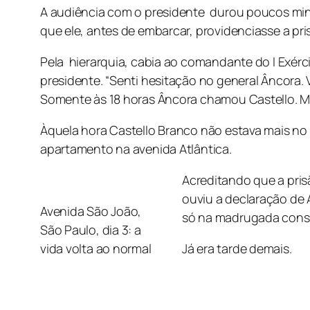
A audiência com o presidente durou poucos minu
que ele, antes de embarcar, providenciasse a pr
Pela hierarquia, cabia ao comandante do I Exérc
presidente. “Senti hesitação no general Âncora. V
Somente às 18 horas Âncora chamou Castello. Me
Àquela hora Castello Branco não estava mais no 
apartamento na avenida Atlântica.
Acreditando que a pris
ouviu a declaração de 
Avenida São João,
só na madrugada conseg
São Paulo, dia 3: a
vida volta ao normal
Já era tarde demais.