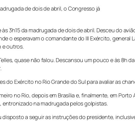
drugada de dois de abril, o Congresso já
e às 3h15 da madrugada de dois de abril. Desceu do avi
de o esperavam o comandante do III Exército, general La
 e outros.
 Telles, quase não falou. Descansou um pouco e às 8h d
.
 do Exército no Rio Grande do Sul para avaliar as chanc
eiro no Rio, depois em Brasília e, finalmente, em Porto A
li, entronizado na madrugada pelos golpistas.
rou disposto a seguir as instruções do presidente, inclus