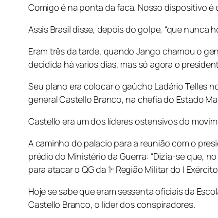
Comigo é na ponta da faca. Nosso dispositivo é o
Assis Brasil disse, depois do golpe, “que nunca hou
Eram três da tarde, quando Jango chamou o gener
decidida há vários dias, mas só agora o presidente 
Seu plano era colocar o gaúcho Ladário Telles no
general Castello Branco, na chefia do Estado Ma
Castello era um dos líderes ostensivos do movi
A caminho do palácio para a reunião com o pres
prédio do Ministério da Guerra: “Dizia-se que, n
para atacar o QG da 1ª Região Militar do I Exércit
Hoje se sabe que eram sessenta oficiais da Escol
Castello Branco, o líder dos conspiradores.