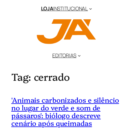
Pular
LOJA
INSTITUCIONAL
para
o
conteúdo
EDITORIAS
Tag:
cerrado
'Animais carbonizados e silêncio
no lugar do verde e som de
pássaros': biólogo descreve
cenário após queimadas