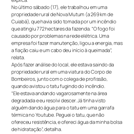
explica.
No último sábado (17), ele trabalhou em uma
propriedade rural de Nova Mutum (a 269 km de
Cuiabá), que havia sido tomada por um incêndio
que atingiu 772 hectares da fazenda. “O fogo foi
causado por problemas na rede elétrica. Uma
empresa foi fazer manutenção, ligou a energia, mas
a fiação caiu e um cabo deu início à queimada”,
relata.
Após fazer análise do local, ele estava saindo da
propriedade rural em uma viatura do Corpo de
Bombeiros, junto com o colega de profissão,
quando avistou o tatu fugindo do incêndio.
“Ele estava andando vagarosamente na área
degradada e eu resolvi descer. Já tinha visto
alguém dando água para o tatu em uma garrafa
térmica no Youtube. Peguei o tatu, que não
ofereceu resistência, e ofereci água da minha bolsa
de hidratação”, detalha.