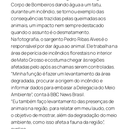
Corpo de Bombeiros dando água a um tatu,
durante um incêndio, se tornou exemplo das
consequências trazidas pelas queimadas aos
animais, um impacto nem sempre destacado
quando o assunto é o desmatamento.
Na fotografia, o sargento Pedro Ribas Alves é o
responsável por dar água ao animal. Ele trabalha na
área de perícia de incêndios florestais no interior
de Mato Grosso e costuma chegar às regiões
afetadas pelo após as chamas serem controladas.
“Minha função é fazer um levantamento da área
degradada, procurar a origem do incêndio e
informar dados para embasar a Delegacia do Meio
Ambiente”, conta à BBC News Brasil.
“Eu também faço levantamento das presenças de
animais na região, para relatar em meu laudo, com
o objetivo de mostrar, além da degradação do meio
ambiente, como isso afeta a fauna da região”,