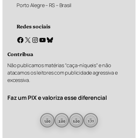
Porto Alegre – RS – Brasil
Redes sociais
Facebook
X
Instagram
Youtube
Bluesky
Contribua
Não publicamos matérias “caça-níqueis” e não
atacamos os leitores com publicidade agressiva e
excessiva.
Faz um PIX e valoriza esse diferencial
R$
R$
R$
R$
1,00
2,00
5,00
?,??