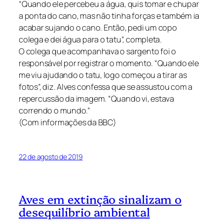
“Quando ele percebeu a água, quis tomar e chupar
a ponta do cano, mas não tinha forças e também ia
acabar sujando o cano. Então, pedi um copo
colega e dei água para o tatu”, completa.
O colega que acompanhava o sargento foi o
responsável por registrar o momento. “Quando ele
me viu ajudando o tatu, logo começou a tirar as
fotos”, diz. Alves confessa que se assustou com a
repercussão da imagem. “Quando vi, estava
correndo o mundo.”
(Com informações da BBC)
22 de agosto de 2019
Aves em extinção sinalizam o
desequilíbrio ambiental