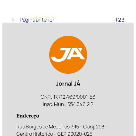
←
Página anterior
1
2
3
Jornal JÁ
CNPJ 17.712.469/0001-56
Insc. Mun.: 554.346.2.2
Endereço
Rua Borges de Medeiros, 915 – Conj. 203 –
Centro Histórico – CEP 90020-025