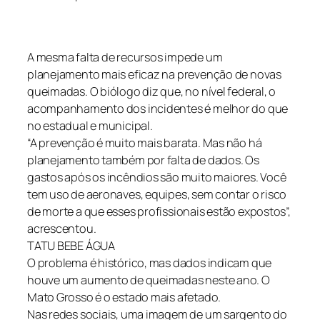
A mesma falta de recursos impede um
planejamento mais eficaz na prevenção de novas
queimadas. O biólogo diz que, no nível federal, o
acompanhamento dos incidentes é melhor do que
no estadual e municipal.
“A prevenção é muito mais barata. Mas não há
planejamento também por falta de dados. Os
gastos após os incêndios são muito maiores. Você
tem uso de aeronaves, equipes, sem contar o risco
de morte a que esses profissionais estão expostos”,
acrescentou.
TATU BEBE ÁGUA
O problema é histórico, mas dados indicam que
houve um aumento de queimadas neste ano. O
Mato Grosso é o estado mais afetado.
Nas redes sociais, uma imagem de um sargento do