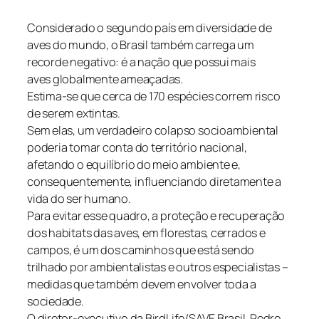
Considerado o segundo país em diversidade de
aves do mundo, o Brasil também carrega um
recorde negativo: é a nação que possui mais
aves globalmente ameaçadas.
Estima-se que cerca de 170 espécies correm risco
de serem extintas.
Sem elas, um verdadeiro colapso socioambiental
poderia tomar conta do território nacional,
afetando o equilíbrio do meio ambiente e,
consequentemente, influenciando diretamente a
vida do ser humano.
Para evitar esse quadro, a proteção e recuperação
dos habitats das aves, em florestas, cerrados e
campos, é um dos caminhos que está sendo
trilhado por ambientalistas e outros especialistas –
medidas que também devem envolver toda a
sociedade.
O diretor-executivo da BirdLife/SAVE Brasil, Pedro