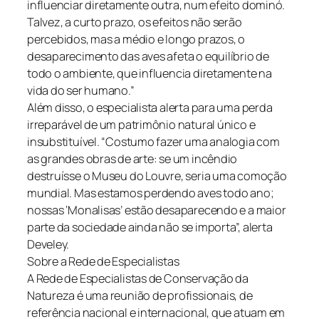
influenciar diretamente outra, num efeito dominó.
Talvez, a curto prazo, os efeitos não serão
percebidos, mas a médio e longo prazos, o
desaparecimento das aves afeta o equilíbrio de
todo o ambiente, que influencia diretamente na
vida do ser humano.”
Além disso, o especialista alerta para uma perda
irreparável de um patrimônio natural único e
insubstituível. “Costumo fazer uma analogia com
as grandes obras de arte: se um incêndio
destruísse o Museu do Louvre, seria uma comoção
mundial. Mas estamos perdendo aves todo ano;
nossas ‘Monalisas’ estão desaparecendo e a maior
parte da sociedade ainda não se importa”, alerta
Develey.
Sobre a Rede de Especialistas
A Rede de Especialistas de Conservação da
Natureza é uma reunião de profissionais, de
referência nacional e internacional, que atuam em