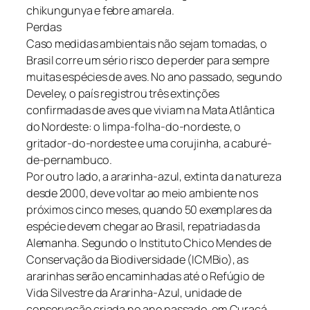
chikungunya e febre amarela.
Perdas
Caso medidas ambientais não sejam tomadas, o
Brasil corre um sério risco de perder para sempre
muitas espécies de aves. No ano passado, segundo
Develey, o país registrou três extinções
confirmadas de aves que viviam na Mata Atlântica
do Nordeste: o limpa-folha-do-nordeste, o
gritador-do-nordeste e uma corujinha, a caburé-
de-pernambuco.
Por outro lado, a ararinha-azul, extinta da natureza
desde 2000, deve voltar ao meio ambiente nos
próximos cinco meses, quando 50 exemplares da
espécie devem chegar ao Brasil, repatriadas da
Alemanha. Segundo o Instituto Chico Mendes de
Conservação da Biodiversidade (ICMBio), as
ararinhas serão encaminhadas até o Refúgio de
Vida Silvestre da Ararinha-Azul, unidade de
conservação criada no ano passado, em Curaçá