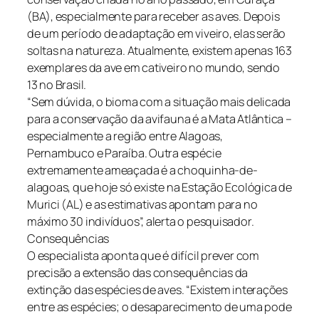
(BA), especialmente para receber as aves. Depois
de um período de adaptação em viveiro, elas serão
soltas na natureza. Atualmente, existem apenas 163
exemplares da ave em cativeiro no mundo, sendo
13 no Brasil.
“Sem dúvida, o bioma com a situação mais delicada
para a conservação da avifauna é a Mata Atlântica –
especialmente a região entre Alagoas,
Pernambuco e Paraíba. Outra espécie
extremamente ameaçada é a choquinha-de-
alagoas, que hoje só existe na Estação Ecológica de
Murici (AL) e as estimativas apontam para no
máximo 30 indivíduos”, alerta o pesquisador.
Consequências
O especialista aponta que é difícil prever com
precisão a extensão das consequências da
extinção das espécies de aves. “Existem interações
entre as espécies; o desaparecimento de uma pode