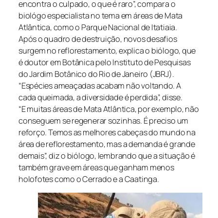
encontra o culpado, o que é raro”, compara o
biológo especialista no tema em áreas de Mata
Atlântica, como o Parque Nacional de Itatiaia.
Após o quadro de destruição, novos desafios
surgem no reflorestamento, explica o biólogo, que
é doutor em Botânica pelo Instituto de Pesquisas
do Jardim Botânico do Rio de Janeiro (JBRJ).
“Espécies ameaçadas acabam não voltando. A
cada queimada, a diversidade é perdida”, disse.
“E muitas áreas de Mata Atlântica, por exemplo, não
conseguem se regenerar sozinhas. É preciso um
reforço. Temos as melhores cabeças do mundo na
área de reflorestamento, mas a demanda é grande
demais”, diz o biólogo, lembrando que a situação é
também grave em áreas que ganham menos
holofotes como o Cerrado e a Caatinga.