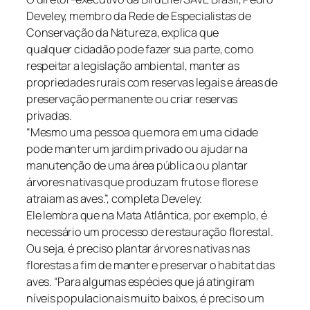
Develey, membro da Rede de Especialistas de
Conservação da Natureza, explica que
qualquer cidadão pode fazer sua parte, como
respeitar a legislação ambiental, manter as
propriedades rurais com reservas legais e áreas de
preservação permanente ou criar reservas
privadas.
“Mesmo uma pessoa que mora em uma cidade
pode manter um jardim privado ou ajudar na
manutenção de uma área pública ou plantar
árvores nativas que produzam frutos e flores e
atraiam as aves.”, completa Develey.
Ele lembra que na Mata Atlântica, por exemplo, é
necessário um processo de restauração florestal.
Ou seja, é preciso plantar árvores nativas nas
florestas a fim de manter e preservar o habitat das
aves. “Para algumas espécies que já atingiram
níveis populacionais muito baixos, é preciso um