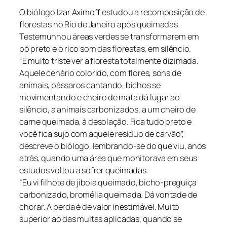
O biólogo Izar Aximoff estudou a recomposição de
florestas no Rio de Janeiro após queimadas.
Testemunhou áreas verdes se transformarem em
pó preto e o rico som das florestas, em silêncio.
“É muito triste ver a floresta totalmente dizimada.
Aquele cenário colorido, com flores, sons de
animais, pássaros cantando, bichos se
movimentando e cheiro de mata dá lugar ao
silêncio, a animais carbonizados, a um cheiro de
carne queimada, à desolação. Fica tudo preto e
você fica sujo com aquele resíduo de carvão”,
descreve o biólogo, lembrando-se do que viu, anos
atrás, quando uma área que monitorava em seus
estudos voltou a sofrer queimadas.
“Eu vi filhote de jiboia queimado, bicho-preguiça
carbonizado, bromélia queimada. Dá vontade de
chorar. A perda é de valor inestimável. Muito
superior ao das multas aplicadas, quando se