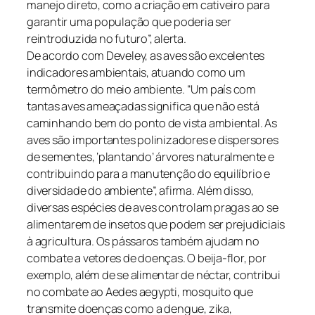
manejo direto, como a criação em cativeiro para
garantir uma população que poderia ser
reintroduzida no futuro”, alerta.
De acordo com Develey, as aves são excelentes
indicadores ambientais, atuando como um
termômetro do meio ambiente. “Um país com
tantas aves ameaçadas significa que não está
caminhando bem do ponto de vista ambiental. As
aves são importantes polinizadores e dispersores
de sementes, ‘plantando’ árvores naturalmente e
contribuindo para a manutenção do equilíbrio e
diversidade do ambiente”, afirma. Além disso,
diversas espécies de aves controlam pragas ao se
alimentarem de insetos que podem ser prejudiciais
à agricultura. Os pássaros também ajudam no
combate a vetores de doenças. O beija-flor, por
exemplo, além de se alimentar de néctar, contribui
no combate ao Aedes aegypti, mosquito que
transmite doenças como a dengue, zika,