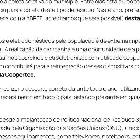
e a coleta seletiva do município. Entre elas está a Coo
ia para a coleta deste tipo de resíduo. Neste ano, pret
eria com a ABREE, acreditamos que será possível”,
desta
cos e eletrodomésticos pela população é de extrema imp
 A realização da campanha é uma oportunidade de a p
suímos aparelhos eletroeletrônicos sem utilidade ocup
 contribuirá para a reintegração desses dispositivos po
da Coopertec.
ealizar o descarte correto durante todo o ano, utiliza
e recebimento em todo o país, estando presente em quas
sde a implantação de Política Nacional de Resíduos Só
ada pela Organização das Nações Unidas (ONU), a recic
 nesses equipamentos, como televisores, notebooks, ent