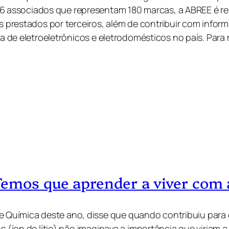
 associados que representam 180 marcas, a ABREE é re
os prestados por terceiros, além de contribuir com info
rsa de eletroeletrônicos e eletrodomésticos no país. Par
emos que aprender a viver com a
Química deste ano, disse que quando contribuiu para 
 (íon de lítio) não imaginava a importância que viriam a 