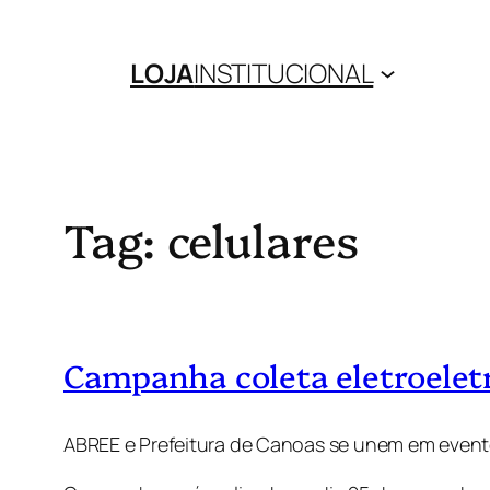
Pular
para
LOJA
INSTITUCIONAL
o
conteúdo
Tag:
celulares
Campanha coleta eletroelet
ABREE e Prefeitura de Canoas se unem em event