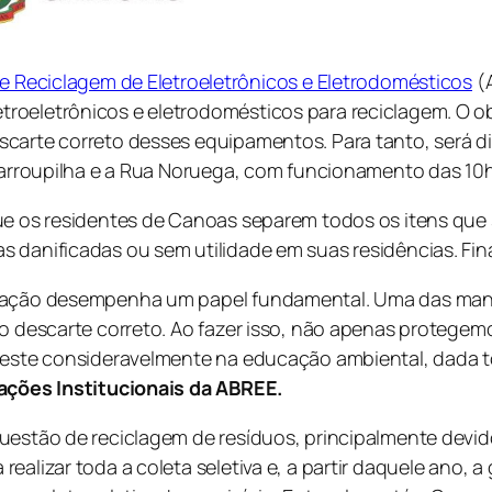
de Reciclagem de Eletroeletrônicos e Eletrodomésticos
(A
oeletrônicos e eletrodomésticos para reciclagem. O obje
scarte correto desses equipamentos. Para tanto, será 
 Farroupilha e a Rua Noruega, com funcionamento das 10h
que os residentes de Canoas separem todos os itens qu
 danificadas ou sem utilidade em suas residências. Fina
a ação desempenha um papel fundamental. Uma das mane
 do descarte correto. Ao fazer isso, não apenas prote
veste consideravelmente na educação ambiental, dada to
lações Institucionais da ABREE.
uestão de reciclagem de resíduos, principalmente devido
ealizar toda a coleta seletiva e, a partir daquele ano,