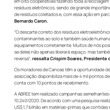
em oito cooperativas fazendo toda a reciclagem 
resíduos eletrônicos, sendo de grande importânc
de resíduos coletados e, com essa ação em parc
Bernardo Caron
.
“O descarte correto dos resíduos eletroeletrôni
contaminantes ao solo e também saúde humana.
equipamentos corretamente.
Muitos de nós pos
se deles não apenas liberará espaço, mas também
reversa
”
,
ressalta Crispim Soares, Presidente 
Os moradores de Canoas têm a oportunidade de r
associação disponibiliza mais de 4 mil pontos d
conta com 10 pontos de recebimento.
A ABREE tem realizado campanhas semelhantes de
10.240/2020. De acordo com uma pesquisa realiz
US$ 1,7 bilhão em matérias-primas que contidas