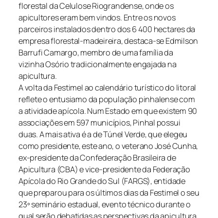
florestal da Celulose Riograndense, onde os
apicultores eram bem vindos. Entre os novos
parceiros instalados dentro dos 6 400 hectares da
empresa florestal-madeireira, destaca-se Edmilson
Barrufi Camargo, membro de uma família da
vizinha Osório tradicionalmente engajada na
apicultura.
A volta da Festimel ao calendário turístico do litoral
reflete o entusiamo da população pinhalense com
a atividade apícola. Num Estado em que existem 90
associações em 597 municípios, Pinhal possui
duas. A mais ativa é a de Túnel Verde, que elegeu
como presidente, este ano, o veterano José Cunha,
ex-presidente da Confederação Brasileira de
Apicultura (CBA) e vice-presidente da Federação
Apícola do Rio Grande do Sul (FARGS), entidade
que preparou para os últimos dias da Festimel o seu
23º seminário estadual, evento técnico durante o
qual serão debatidas as perspectivas da apicultura