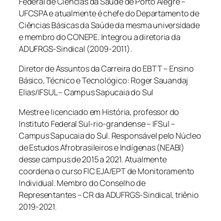
Federal de Ciências da Saúde de Porto Alegre –
UFCSPA e atualmente é chefe do Departamento de
Ciências Básicas da Saúde da mesma universidade
e membro do CONEPE. Integrou a diretoria da
ADUFRGS-Sindical (2009-2011).
Diretor de Assuntos da Carreira do EBTT – Ensino
Básico, Técnico e Tecnológico: Roger Sauandaj
Elias/IFSUL – Campus Sapucaia do Sul
Mestre e licenciado em História, professor do
Instituto Federal Sul-rio-grandense – IFSul –
Campus Sapucaia do Sul. Responsável pelo Núcleo
de Estudos Afrobrasileiros e Indígenas (NEABI)
desse campus de 2015 a 2021. Atualmente
coordena o curso FIC EJA/EPT de Monitoramento
Individual. Membro do Conselho de
Representantes – CR da ADUFRGS-Sindical, triênio
2019-2021.