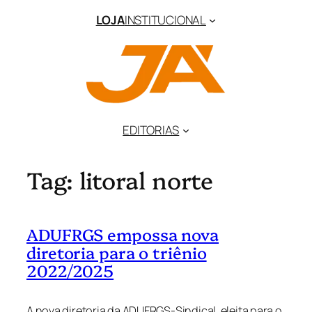
Pular
LOJA
INSTITUCIONAL
para
o
conteúdo
EDITORIAS
Tag:
litoral norte
ADUFRGS empossa nova
diretoria para o triênio
2022/2025
A nova diretoria da ADUFRGS-Sindical, eleita para o