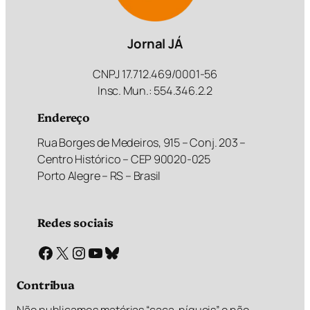
Jornal JÁ
CNPJ 17.712.469/0001-56
Insc. Mun.: 554.346.2.2
Endereço
Rua Borges de Medeiros, 915 – Conj. 203 –
Centro Histórico – CEP 90020-025
Porto Alegre – RS – Brasil
Redes sociais
Facebook
X
Instagram
Youtube
Bluesky
Contribua
Não publicamos matérias “caça-níqueis” e não