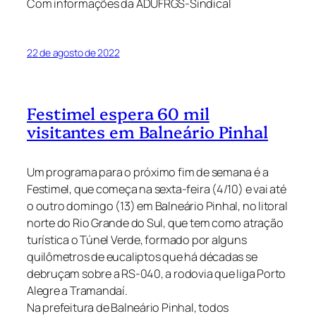
Com informações da ADUFRGS-Sindical
22 de agosto de 2022
Festimel espera 60 mil
visitantes em Balneário Pinhal
Um programa para o próximo fim de semana é a
Festimel, que começa na sexta-feira (4/10) e vai até
o outro domingo (13) em Balneário Pinhal, no litoral
norte do Rio Grande do Sul, que tem como atração
turística o Túnel Verde, formado por alguns
quilômetros de eucaliptos que há décadas se
debruçam sobre a RS-040, a rodovia que liga Porto
Alegre a Tramandaí.
Na prefeitura de Balneário Pinhal, todos