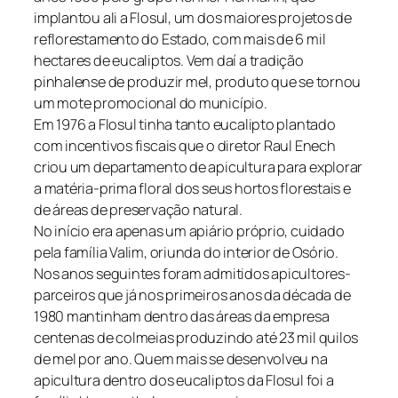
implantou ali a Flosul, um dos maiores projetos de
reflorestamento do Estado, com mais de 6 mil
hectares de eucaliptos. Vem daí a tradição
pinhalense de produzir mel, produto que se tornou
um mote promocional do município.
Em 1976 a Flosul tinha tanto eucalipto plantado
com incentivos fiscais que o diretor Raul Enech
criou um departamento de apicultura para explorar
a matéria-prima floral dos seus hortos florestais e
de áreas de preservação natural.
No início era apenas um apiário próprio, cuidado
pela família Valim, oriunda do interior de Osório.
Nos anos seguintes foram admitidos apicultores-
parceiros que já nos primeiros anos da década de
1980 mantinham dentro das áreas da empresa
centenas de colmeias produzindo até 23 mil quilos
de mel por ano. Quem mais se desenvolveu na
apicultura dentro dos eucaliptos da Flosul foi a