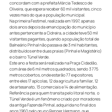
concordam com a prefeita Márcia Tedesco de
Oliveira, que espera receber 60 mil visitantes, cinco
vezes mais do que a população municipal.
Na primeira Festimel, realizada em 1997, apenas
dois anos depois da emancipação do município
antes pertencente a Cidreira, a cidade teve 50 mil
visitantes pagantes, quando a população total de
Balneário Pinhal não passava de 3 mil habitantes,
distribuídos entre duas praias (Pinhal e Magistério)
e o bairro Túnel Verde.
Este ano a festa será realizada na Praça Cidadão,
com área de 6 mil metros quadrados, sendo 3 775
metros cobertos, onde estarão 77 expositores,
entre eles 17 apícolas, 12 da agricultura familiar, 12
de artesanato, 13 comerciais e 14 de alimentação.
Referência para quem transita pelo litoral norte, o
Túnel Verde é um fenômeno criado por moradores
da antiga Fazenda Pinhal, adquirida no final dos
anos 1960 pelo grupo Renner Hermann, que