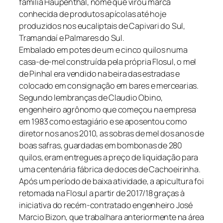
família Haupenthal, nome que virou marca
conhecida de produtos apícolas até hoje
produzidos nos eucaliptais de Capivari do Sul,
Tramandaí e Palmares do Sul.
Embalado em potes de um e cinco quilos numa
casa-de-mel construída pela própria Flosul, o mel
de Pinhal era vendido na beira das estradas e
colocado em consignação em bares e mercearias.
Segundo lembranças de Claudio Obino,
engenheiro agrônomo que começou na empresa
em 1983 como estagiário e se aposentou como
diretor nos anos 2010, as sobras de mel dos anos de
boas safras, guardadas em bombonas de 280
quilos, eram entregues a preço de liquidação para
uma centenária fábrica de doces de Cachoeirinha.
Após um período de baixa atividade, a apicultura foi
retomada na Flosul a partir de 2017/18 graças à
iniciativa do recém-contratado engenheiro José
Marcio Bizon, que trabalhara anteriormente na área