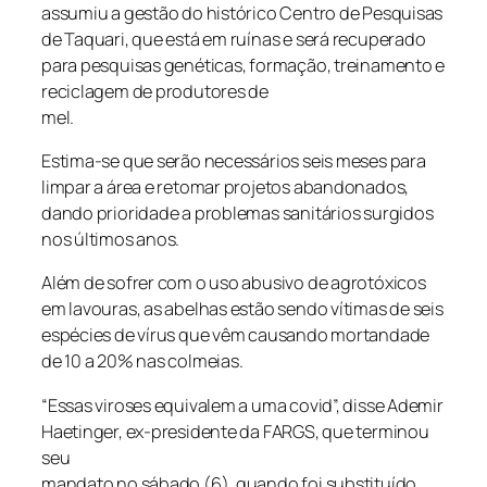
assumiu a gestão do histórico Centro de Pesquisas
de Taquari, que está em ruínas e será recuperado
para pesquisas genéticas, formação, treinamento e
reciclagem de produtores de
mel.
Estima-se que serão necessários seis meses para
limpar a área e retomar projetos abandonados,
dando prioridade a problemas sanitários surgidos
nos últimos anos.
Além de sofrer com o uso abusivo de agrotóxicos
em lavouras, as abelhas estão sendo vítimas de seis
espécies de vírus que vêm causando mortandade
de 10 a 20% nas colmeias.
“Essas viroses equivalem a uma covid”, disse Ademir
Haetinger, ex-presidente da FARGS, que terminou
seu
mandato no sábado (6), quando foi substituído