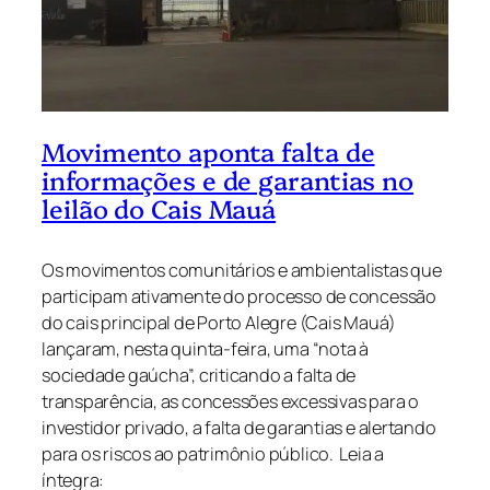
Movimento aponta falta de
informações e de garantias no
leilão do Cais Mauá
Os movimentos comunitários e ambientalistas que
participam ativamente do processo de concessão
do cais principal de Porto Alegre (Cais Mauá)
lançaram, nesta quinta-feira, uma “nota à
sociedade gaúcha”, criticando a falta de
transparência, as concessões excessivas para o
investidor privado, a falta de garantias e alertando
para os riscos ao patrimônio público. Leia a
íntegra: