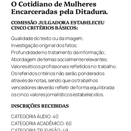
O Cotidiano de Mulheres
Encarceradas pela Ditadura
.
COMISSÃO JULGADORA ESTABELECEU
CINCO CRITÉRIOS BÁSICOS:
Qualidade do texto ou da imagem;
Investigação original dos fatos;
Profundidade no tratamento da informação;
Abordagem de temas socialmente relevantes;
Valores éticos profissionais refletidos no trabalho.
Os referidos critérios não serão ponderados
através de notas, sendo que os trabalhos
vencedores deverão refletir de forma equilibrada
os cinco valores jornalísticos estabelecidos.
INSCRIÇÕES RECEBIDAS
CATEGORIA ÁUDIO: 40
CATEGORIA ACADÊMICO: 60
CATEGORIA TELEVISÃO: 49