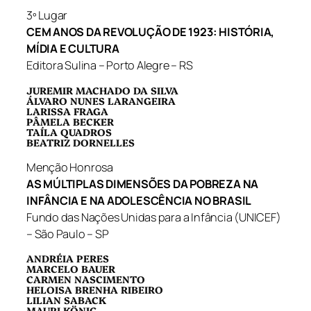
3º Lugar
CEM ANOS DA REVOLUÇÃO DE 1923: HISTÓRIA,
MÍDIA E CULTURA
Editora Sulina – Porto Alegre – RS
JUREMIR MACHADO DA SILVA
ÁLVARO NUNES LARANGEIRA
LARISSA FRAGA
PÂMELA BECKER
TAÍLA QUADROS
BEATRIZ DORNELLES
Menção Honrosa
AS MÚLTIPLAS DIMENSÕES DA POBREZA NA
INFÂNCIA E NA ADOLESCÊNCIA NO BRASIL
Fundo das Nações Unidas para a Infância (UNICEF)
– São Paulo – SP
ANDRÉIA PERES
MARCELO BAUER
CARMEN NASCIMENTO
HELOISA BRENHA RIBEIRO
LILIAN SABACK
MAURI KÖNIG