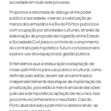
sociedade em todo este processo.
Propomos a retomada do diálogo entre poder
público e sociedade, visando a viabilização ao
menos dos armazéns A e B e do Pórtico públicos e
com ocupação por atividades culturais, através da
elaboração de proposta de cogestão entre Estado
e Sociedade Civil para o controle do cumprimento
do contrato pelo hipotético futuro concessionário
e para o uso dos espaços sob gestão pública.
Entendemos que a restauração e adaptação de
nosso patrimônio para uso público e cultural, como
definido pelo edital, devem ser encaminhados
independentemente das etapas de implantação da
privatização, pois estão à mercê ainda de decisões
judiciais e de hipotética captação de recursos. Isso
já ocorreu e conhecemos o resultado: Cais do
Porto abandonado e patrimônio deteriorando-se