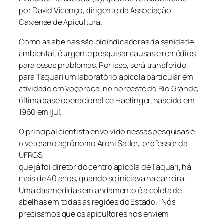
por David Vicenço, dirigente da Associação
Caxiense de Apicultura.
Como as abelhas são bioindicadoras da sanidade
ambiental, é urgente pesquisar causas e remédios
para esses problemas. Por isso, será transferido
para Taquari um laboratório apícola particular em
atividade em Voçoroca, no noroeste do Rio Grande,
última base operacional de Haetinger, nascido em
1960 em Ijuí.
O principal cientista envolvido nessas pesquisas é
o veterano agrônomo Aroni Satler, professor da
UFRGS
que já foi diretor do centro apícola de Taquari, há
mais de 40 anos, quando se iniciava na carreira.
Uma das medidas em andamento é a coleta de
abelhas em todas as regiões do Estado. “Nós
precisamos que os apicultores nos enviem