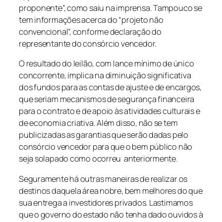
proponente”, como saiu na imprensa. Tampouco se
tem informações acerca do “projeto não
convencional”, conforme declaração do
representante do consórcio vencedor.
O resultado do leilão, com lance mínimo de único
concorrente, implica na diminuição significativa
dos fundos para as contas de ajuste e de encargos,
que seriam mecanismos de segurança financeira
para o contrato e de apoio às atividades culturais e
de economia criativa. Além disso, não se tem
publicizadas as garantias que serão dadas pelo
consórcio vencedor para que o bem público não
seja solapado como ocorreu anteriormente.
Seguramente há outras maneiras de realizar os
destinos daquela área nobre, bem melhores do que
sua entrega a investidores privados. Lastimamos
que o governo do estado não tenha dado ouvidos à