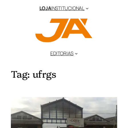
Pular
LOJA
INSTITUCIONAL
para
o
conteúdo
EDITORIAS
Tag:
ufrgs