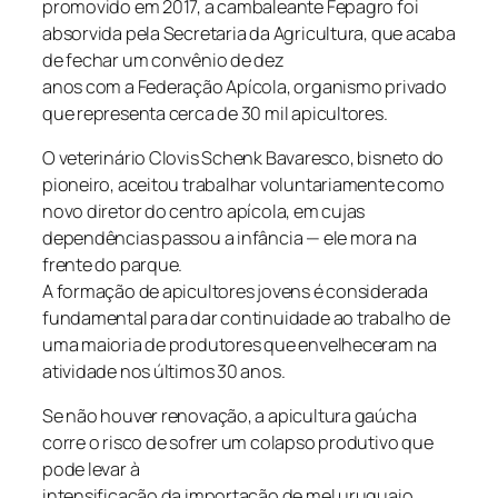
promovido em 2017, a cambaleante Fepagro foi
absorvida pela Secretaria da Agricultura, que acaba
de fechar um convênio de dez
anos com a Federação Apícola, organismo privado
que representa cerca de 30 mil apicultores.
O veterinário Clovis Schenk Bavaresco, bisneto do
pioneiro, aceitou trabalhar voluntariamente como
novo diretor do centro apícola, em cujas
dependências passou a infância — ele mora na
frente do parque.
A formação de apicultores jovens é considerada
fundamental para dar continuidade ao trabalho de
uma maioria de produtores que envelheceram na
atividade nos últimos 30 anos.
Se não houver renovação, a apicultura gaúcha
corre o risco de sofrer um colapso produtivo que
pode levar à
intensificação da importação de mel uruguaio,