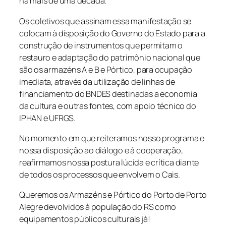
há mais de uma década.
Os coletivos que assinam essa manifestação se
colocam à disposição do Governo do Estado para a
construção de instrumentos que permitam o
restauro e adaptação do patrimônio nacional que
são os armazéns A e B e Pórtico, para ocupação
imediata, através da utilização de linhas de
financiamento do BNDES destinadas a economia
da cultura e outras fontes, com apoio técnico do
IPHAN e UFRGS.
No momento em que reiteramos nosso programa e
nossa disposição ao diálogo e à cooperação,
reafirmamos nossa postura lúcida e crítica diante
de todos os processos que envolvem o Cais.
Queremos os Armazéns e Pórtico do Porto de Porto
Alegre devolvidos à população do RS como
equipamentos públicos culturais já!