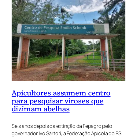
Apicultores assumem centro
para pesquisar viroses que
dizimam abelhas
Seis anos depois da extinção da Fepagro pelo
governador Ivo Sartori, a Federação Apícola do RS