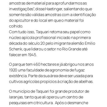
amostras de material para aprofundarmos as
investigações”, disse Haetinger, salientando que
somente são válidas amostras com a identificação
do apicultor e do local em que o material foi
colhido.
Com tudo isso, Taquari retoma seu papel como
núcleo apícola profissional iniciado na primeira
década do século 20 pelo imigrante alemão Emilio
Schenk, que liderou o setor no Rio Grande até
falecer em 1945.
O parque tem 460 hectares e já abrigou nos anos
1920 uma faculdade de agronomia de fugaz
existência. Parte da sua área deve ser usada para
cultivos agrícolas propícios à criação de abelhas.
O município de Taquari foi grande produtor de
laranjas, tanto que ali operou um centro de
pesquisas em citricultura. Após o desmanche