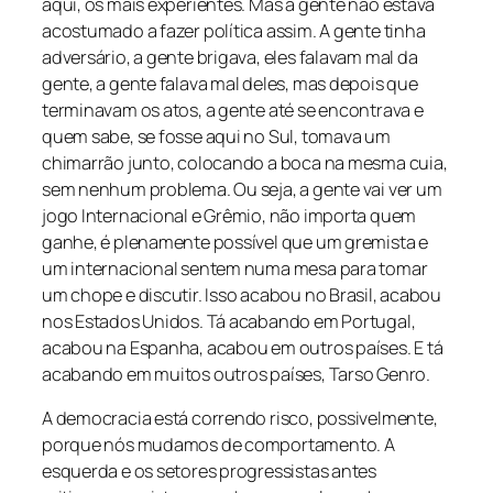
aqui, os mais experientes. Mas a gente não estava
acostumado a fazer política assim. A gente tinha
adversário, a gente brigava, eles falavam mal da
gente, a gente falava mal deles, mas depois que
terminavam os atos, a gente até se encontrava e
quem sabe, se fosse aqui no Sul, tomava um
chimarrão junto, colocando a boca na mesma cuia,
sem nenhum problema. Ou seja, a gente vai ver um
jogo Internacional e Grêmio, não importa quem
ganhe, é plenamente possível que um gremista e
um internacional sentem numa mesa para tomar
um chope e discutir. Isso acabou no Brasil, acabou
nos Estados Unidos. Tá acabando em Portugal,
acabou na Espanha, acabou em outros países. E tá
acabando em muitos outros países, Tarso Genro.
A democracia está correndo risco, possivelmente,
porque nós mudamos de comportamento. A
esquerda e os setores progressistas antes