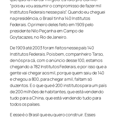
“pois eu vou assumir o compromisso de fazer mil
Institutos Federais nesse país”. Quando eu cheguei
na presidência, o Brasil tinha 140 Institutos
Federais. O primeiro deles feito em 1909 pelo
presidente Nilo Peçanha em Campo de
Goytacazes, no Rio de Janeiro.
De 1909 até 2003 foram feitos nesse país 140
Institutos Federais. Pois bem, companheiro Tarso,
de nós pra cá, com o anúncio desse 100, estamos
chegando a 782 Institutos Federais, e por isso que a
gente vai chegar aos mil, porque quem saiu de 140
e chegou a 800, para chegar a mil, faltam só
duzentos. E o que que é 200 institutos para um país
de 200 milhões de habitantes, que está vendendo
tudo para a China, que está vendendo tudo para
todos os países.
E esse é o Brasil que eu quero construir. Esses