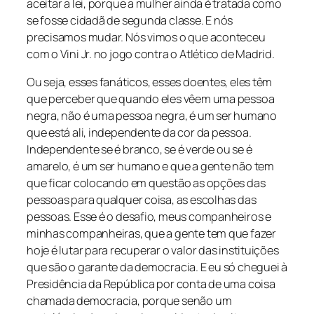
aceitar a lei, porque a mulher ainda é tratada como
se fosse cidadã de segunda classe. E nós
precisamos mudar. Nós vimos o que aconteceu
com o Vini Jr. no jogo contra o Atlético de Madrid.
Ou seja, esses fanáticos, esses doentes, eles têm
que perceber que quando eles vêem uma pessoa
negra, não é uma pessoa negra, é um ser humano
que está ali, independente da cor da pessoa.
Independente se é branco, se é verde ou se é
amarelo, é um ser humano e que a gente não tem
que ficar colocando em questão as opções das
pessoas para qualquer coisa, as escolhas das
pessoas. Esse é o desafio, meus companheiros e
minhas companheiras, que a gente tem que fazer
hoje é lutar para recuperar o valor das instituições
que são o garante da democracia. E eu só cheguei à
Presidência da República por conta de uma coisa
chamada democracia, porque senão um