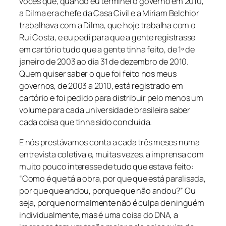
vocês que, quando eu terminei o governo em 2010,
a Dilma era chefe da Casa Civil e a Miriam Belchior
trabalhava com a Dilma, que hoje trabalha com o
Rui Costa, e eu pedi para que a gente registrasse
em cartório tudo que a gente tinha feito, de 1º de
janeiro de 2003 ao dia 31 de dezembro de 2010.
Quem quiser saber o que foi feito nos meus
governos, de 2003 a 2010, está registrado em
cartório e foi pedido para distribuir pelo menos um
volume para cada universidade brasileira saber
cada coisa que tinha sido concluída.
E nós prestávamos conta a cada três meses numa
entrevista coletiva e, muitas vezes, a imprensa com
muito pouco interesse de tudo que estava feito:
“Como é que tá a obra, por que que está paralisada,
por que que andou, porque que não andou?” Ou
seja, porque normalmente não é culpa de ninguém
individualmente, mas é uma coisa do DNA, a