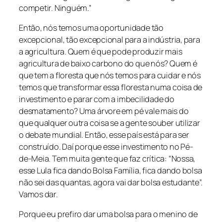
competir. Ninguém.”
Então, nós temos uma oportunidade tão
excepcional, tão excepcional para a indústria, para
a agricultura. Quem é que pode produzir mais
agricultura de baixo carbono do que nós? Quem é
que tem a floresta que nós temos para cuidar e nós
temos que transformar essa floresta numa coisa de
investimento e parar com a imbecilidade do
desmatamento? Uma árvore em pé vale mais do
que qualquer outra coisa se a gente souber utilizar
o debate mundial. Então, esse país está para ser
construído. Daí porque esse investimento no Pé-
de-Meia. Tem muita gente que faz crítica: “Nossa,
esse Lula fica dando Bolsa Família, fica dando bolsa
não sei das quantas, agora vai dar bolsa estudante”.
Vamos dar.
Porque eu prefiro dar uma bolsa para o menino de