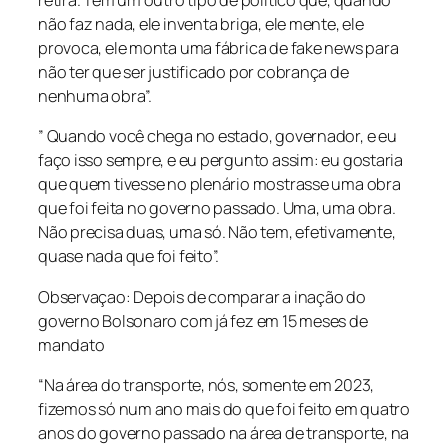
retira. Tem um outro tipo de político que, quando
não faz nada, ele inventa briga, ele mente, ele
provoca, ele monta uma fábrica de fake news para
não ter que ser justificado por cobrança de
nenhuma obra”.
” Quando você chega no estado, governador, e eu
faço isso sempre, e eu pergunto assim: eu gostaria
que quem tivesse no plenário mostrasse uma obra
que foi feita no governo passado. Uma, uma obra.
Não precisa duas, uma só. Não tem, efetivamente,
quase nada que foi feito”.
Observaçao: Depois de comparar a inação do
governo Bolsonaro com já fez em 15 meses de
mandato
“Na área do transporte, nós, somente em 2023,
fizemos só num ano mais do que foi feito em quatro
anos do governo passado na área de transporte, na