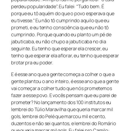
perdeu popularidade”. Eu falei: “Tudo bem. É
porque eu tô aquém do que o povo esperava que
eu tivesse.” Eu não tô cumprindo aquilo que eu
prometi, e eu tenho consciência que eu não tô
cumprindo. Porque quando eu planto um pé de
jabuticaba, eu não chupo a jabuticaba no dia
seguinte. Eu tenho que esperar ela crescer, eu
tenho que esperar ela aflorar, eu tenho que esperar
brotar pra eu poder.
E é esse ano que a gente começa a colher o que a
gente plantou o ano inteiro, é esse ano que a gente
vai começar a colher tudo que nós prometemos
fazer a esse povo. E vocês pensam que eu parei de
prometer? No lançamento dos 100 institutos eu
lembrei do Túlio Maravilha que queria marcar mil
gols, lembrei do Pelé que marcou mil e cento,
duzentos e não sei quantos, e lembrei do Romário
que queria marcar mil gols. Eu falei pro Camilo: