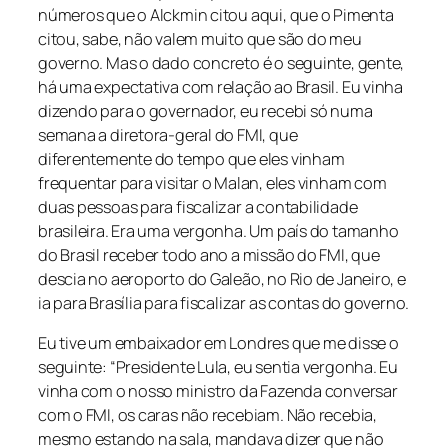
números que o Alckmin citou aqui, que o Pimenta
citou, sabe, não valem muito que são do meu
governo. Mas o dado concreto é o seguinte, gente,
há uma expectativa com relação ao Brasil. Eu vinha
dizendo para o governador, eu recebi só numa
semana a diretora-geral do FMI, que
diferentemente do tempo que eles vinham
frequentar para visitar o Malan, eles vinham com
duas pessoas para fiscalizar a contabilidade
brasileira. Era uma vergonha. Um país do tamanho
do Brasil receber todo ano a missão do FMI, que
descia no aeroporto do Galeão, no Rio de Janeiro, e
ia para Brasília para fiscalizar as contas do governo.
Eu tive um embaixador em Londres que me disse o
seguinte: “Presidente Lula, eu sentia vergonha. Eu
vinha com o nosso ministro da Fazenda conversar
com o FMI, os caras não recebiam. Não recebia,
mesmo estando na sala, mandava dizer que não