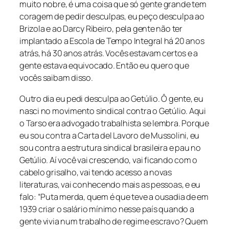
muito nobre, é uma coisa que só gente grande tem
coragem de pedir desculpas, eu peço desculpa ao
Brizola e ao Darcy Ribeiro, pela gente não ter
implantado a Escola de Tempo Integral há 20 anos
atrás, há 30 anos atrás. Vocês estavam certos e a
gente estava equivocado. Então eu quero que
vocês saibam disso.
Outro dia eu pedi desculpa ao Getúlio. Ô gente, eu
nasci no movimento sindical contra o Getúlio. Aqui
o Tarso era advogado trabalhista se lembra. Porque
eu sou contra a Carta del Lavoro de Mussolini, eu
sou contra a estrutura sindical brasileira e pau no
Getúlio. Aí você vai crescendo, vai ficando com o
cabelo grisalho, vai tendo acesso a novas
literaturas, vai conhecendo mais as pessoas, e eu
falo: “Puta merda, quem é que teve a ousadia de em
1939 criar o salário mínimo nesse país quando a
gente vivia num trabalho de regime escravo? Quem