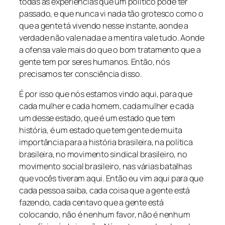
todas as experiências que um político pode ter
passado, e que nunca vi nada tão grotesco como o
que a gente tá vivendo nesse instante, aonde a
verdade não vale nada e a mentira vale tudo. Aonde
a ofensa vale mais do que o bom tratamento que a
gente tem por seres humanos. Então, nós
precisamos ter consciência disso.
É por isso que nós estamos vindo aqui, para que
cada mulher e cada homem, cada mulher e cada
um desse estado, que é um estado que tem
história, é um estado que tem gente de muita
importância para a história brasileira, na política
brasileira, no movimento sindical brasileiro, no
movimento social brasileiro, nas várias batalhas
que vocês tiveram aqui. Então eu vim aqui para que
cada pessoa saiba, cada coisa que a gente está
fazendo, cada centavo que a gente está
colocando, não é nenhum favor, não é nenhum