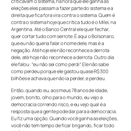
criticavam o sistema, na hora que ele ganha as
eleições eles passam a fazer parte do sistema e a
direita que fica fora vira contra o sistema. Quem é
contra o sistema hoje que critica tudo é o Milei, na
Argentina. Até o Banco Central ele quer fechar,
quer cortar tudo com serrote. É aqui o Bolsonaro,
que eu não queria falar o nome dele, mas é a
negação. Até hoje ele não reconhece a derrota
dele, até hoje não reconhece a derrota. Outro dia
ele falou: “eu não sei como perdi”. Ele não sabe
como perdeu porque ele gastou quase R$ 300
bilhões e achava que não ia perder, e perdeu.
Então, quando eu, aos meus 78 anos de idade,
jovem, bonito, olho para o mundo, eu vejo a
democracia correndo risco, e eu vejo qual é a
resposta que a gente pode dar para a democracia.
Eu fiz uma opção. Quando você ganha as eleições,
você não tem tempo de ficar brigando, ficar todo