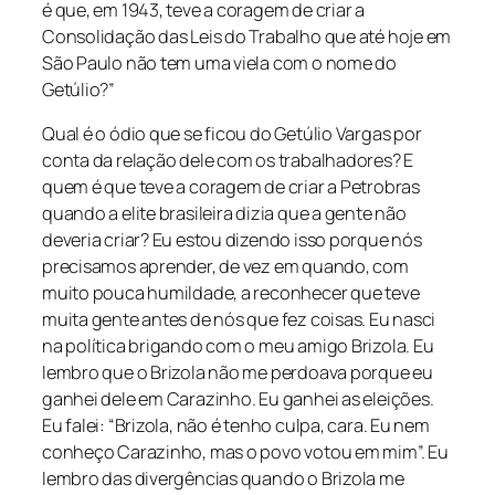
é que, em 1943, teve a coragem de criar a
Consolidação das Leis do Trabalho que até hoje em
São Paulo não tem uma viela com o nome do
Getúlio?”
Qual é o ódio que se ficou do Getúlio Vargas por
conta da relação dele com os trabalhadores? E
quem é que teve a coragem de criar a Petrobras
quando a elite brasileira dizia que a gente não
deveria criar? Eu estou dizendo isso porque nós
precisamos aprender, de vez em quando, com
muito pouca humildade, a reconhecer que teve
muita gente antes de nós que fez coisas. Eu nasci
na política brigando com o meu amigo Brizola. Eu
lembro que o Brizola não me perdoava porque eu
ganhei dele em Carazinho. Eu ganhei as eleições.
Eu falei: “Brizola, não é tenho culpa, cara. Eu nem
conheço Carazinho, mas o povo votou em mim”. Eu
lembro das divergências quando o Brizola me