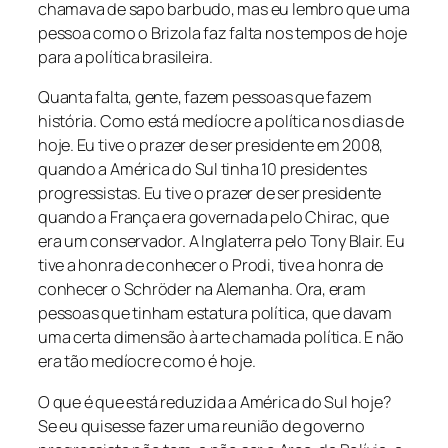
chamava de sapo barbudo, mas eu lembro que uma
pessoa como o Brizola faz falta nos tempos de hoje
para a política brasileira.
Quanta falta, gente, fazem pessoas que fazem
história. Como está medíocre a política nos dias de
hoje. Eu tive o prazer de ser presidente em 2008,
quando a América do Sul tinha 10 presidentes
progressistas. Eu tive o prazer de ser presidente
quando a França era governada pelo Chirac, que
era um conservador. A Inglaterra pelo Tony Blair. Eu
tive a honra de conhecer o Prodi, tive a honra de
conhecer o Schröder na Alemanha. Ora, eram
pessoas que tinham estatura política, que davam
uma certa dimensão à arte chamada política. E não
era tão medíocre como é hoje.
O que é que está reduzida a América do Sul hoje?
Se eu quisesse fazer uma reunião de governo