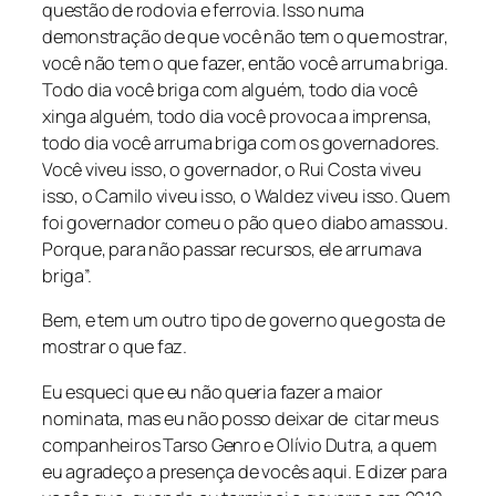
questão de rodovia e ferrovia. Isso numa
demonstração de que você não tem o que mostrar,
você não tem o que fazer, então você arruma briga.
Todo dia você briga com alguém, todo dia você
xinga alguém, todo dia você provoca a imprensa,
todo dia você arruma briga com os governadores.
Você viveu isso, o governador, o Rui Costa viveu
isso, o Camilo viveu isso, o Waldez viveu isso. Quem
foi governador comeu o pão que o diabo amassou.
Porque, para não passar recursos, ele arrumava
briga”.
Bem, e tem um outro tipo de governo que gosta de
mostrar o que faz.
Eu esqueci que eu não queria fazer a maior
nominata, mas eu não posso deixar de citar meus
companheiros Tarso Genro e Olívio Dutra, a quem
eu agradeço a presença de vocês aqui. E dizer para