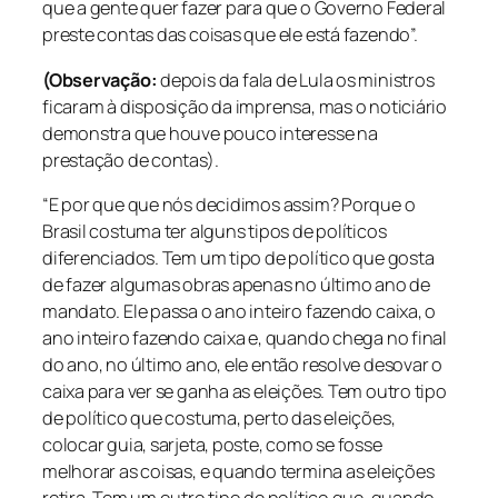
que a gente quer fazer para que o Governo Federal
preste contas das coisas que ele está fazendo”.
(Observação:
depois da fala de Lula os ministros
ficaram à disposição da imprensa, mas o noticiário
demonstra que houve pouco interesse na
prestação de contas).
“E por que que nós decidimos assim? Porque o
Brasil costuma ter alguns tipos de políticos
diferenciados. Tem um tipo de político que gosta
de fazer algumas obras apenas no último ano de
mandato. Ele passa o ano inteiro fazendo caixa, o
ano inteiro fazendo caixa e, quando chega no final
do ano, no último ano, ele então resolve desovar o
caixa para ver se ganha as eleições. Tem outro tipo
de político que costuma, perto das eleições,
colocar guia, sarjeta, poste, como se fosse
melhorar as coisas, e quando termina as eleições