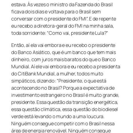
estava. Às vezes o ministro da Fazenda do Brasil
ficava dois dias e voltava para o Brasil sem
conversar com o presidente do FMI”. E de repente
eu recebo a diretora-geral do FMI na minha sala,
toda sorridente: “Como vai, presidente Lula?”
Então, aí ela vai embora e eu recebo o presidente
do Banco Asiático, que é um banco que tem mais
dinheiro, com juros mais baratos do que o Banco
Mundial. Aí ele vai embora e eu recebo a presidenta
do CitiBank Mundial, a mulher, todos muito
simpáticos, dizendo: “Presidente, o que está
acontecendo no Brasil? Porque a expectativa de
investimento estrangeiro no Brasil é muito grande,
presidente. Essa questão da transição energética,
essa questão climática, essa questão do biodiesel
verde está levando o mundo a uma loucura.
Ninguém consegue competir com o Brasil nessa
área de energia renovável. Ninguém consegue