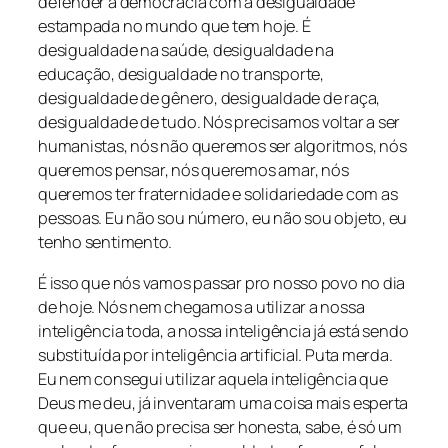
defender a democracia com a desigualdade
estampada no mundo que tem hoje. É
desigualdade na saúde, desigualdade na
educação, desigualdade no transporte,
desigualdade de gênero, desigualdade de raça,
desigualdade de tudo. Nós precisamos voltar a ser
humanistas, nós não queremos ser algoritmos, nós
queremos pensar, nós queremos amar, nós
queremos ter fraternidade e solidariedade com as
pessoas. Eu não sou número, eu não sou objeto, eu
tenho sentimento.
É isso que nós vamos passar pro nosso povo no dia
de hoje. Nós nem chegamos a utilizar a nossa
inteligência toda, a nossa inteligência já está sendo
substituída por inteligência artificial. Puta merda.
Eu nem consegui utilizar aquela inteligência que
Deus me deu, já inventaram uma coisa mais esperta
que eu, que não precisa ser honesta, sabe, é só um