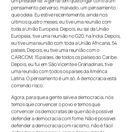
um presidente. A gente tem que brigar contra um
pensamento perverso, malvado, um pensamento
que odeia. Eu estive recentemente, ainda nos
últimos quatro meses, eu tive uma reunião com
toda a União Europeia. Depois, eu saí da União
Europeia, tive uma reunião no G20, na Índia. Depois,
eu tive uma reunião com toda a União Africana, 54
países. Depois, eu tive uma reunião com o
CARICOM, 15 países, de todos os países do Caribe.
Depois, eu fui em São Vicente e Granadinas, tive
uma reunião com todos os países da América
Latina. O pensamento é um só. A democracia está
correndo risco.
Agora, para que a gente salve a democracia, nós
temos que convencer o povo e temos que
convencer os democratas de que não é possível
defender a democracia com fome. Não é possível
defender a democracia com racismo, não é fácil