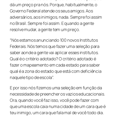
dá um preço pra nós. Porque, habitualmente, o
Governo Federal atende os seus amigos. Aos
adversários, aos inimigos, nada. Sempre foi assim
no Brasil. Sempre foi assim. E quando a gente
resolve mudar, a gente tem um preço.
“Nós estamos anunciando 100 novos Institutos
Federais. Nós temos que fazer uma seleção para
saber aonde a gente vai aplicar esses institutos.
Qual é o critério adotado? O critério adotado é
fazer o mapeamento em cada estado para saber
qual é a zona do estado que está com deficiência
naquele tipo de escola”.
E por isso nós fizemos uma seleção em função da
necessidade de preencher os vazios educacionais.
Ora, quando você faz isso, você pode fazer com
que uma escola caia numa cidade de um cara que é
teu inimigo, um cara que fala mal de você todo dia.