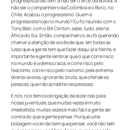
progressista não tem, a não ser o Arce, da Bolívia, a
não ser o companheiro da Colômbia e o Boric, no
Chile. Acabou o progressismo. Quem é
progressista hoje no mundo? Eu fiz reunião com o
Tony Blair, com o Bill Clinton, sabe, tudo, até na
África do Sul. Então, companheiros, eu tô querendo
chamar a atenção de vocês de que, em todas as
lutas que a gente tem que fazer daqui pra frente, é
importante a gente lembrar que o que corre risco
no mundo é a democracia, e corre risco pelo
fascismo, corre risco pelo nazismo, pela extrema
direita raivosa, ignorante, bruta, que ofende as
pessoas, que não acredita nas pessoas.
E nós, nós temos obrigação de dizer isso para
nossa juventude, que muitas vezes é muito
imediatista, muitas vezes é mais fácil a gente ser
contra do que a gente pensar. Porque uma
bobagem você não tem que pensar, você não tem