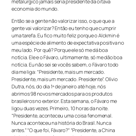
metalúrgico jamais seria presidente da oitava
economia do mundo.
Então se a gente não valorizar isso, o que que a
gente vai valorizar? Então eu tenho que cumprir
uma tarefa. Eu fico muito feliz porque o Alckmin é
uma espécie de alimento de expectativa positiva no
meu lado. Por quê? Porque ele só me dá boa
notícia. Ele e o Fávaro, ultimamente, só me dão boa
notícia. Eu não sei se vocês sabem, o Fávaro todo
dia me liga: “Presidente, mais um mercado.
Presidente, mais um mercado. Presidente”. Olívio
Dutra, nós, do dia 1º de janeiro até hoje, nós
abrimos 98 novos mercados para os produtos
brasileiros no exterior. Esta semana, o Fávaro me
ligou duas vezes. Primeiro, 10 horas da noite.
“Presidente, aconteceu uma coisa fenomenal.
Nunca aconteceu na história do Brasil. Nunca
antes.” “O que foi, Fávaro?” “Presidente, a China