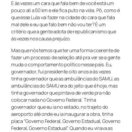
E às vezes um cara que fala bem de você está um
pouco ali a 50 km e ele fica puto na vida. Pô, como é
que esse Lula vai fazer na cidade do cara que fala
mal dele e eu que falo bem não vou ter? É um
critério que a gente adota de republicanismo que
às vezes nos causa prejuízo.
Mas que nós temos que ter uma forma coerente de
fazer um processo de seleção até pra ver se a gente
muda o comportamento político nesse país. Eu,
governador, fui presidente oito anos e às vezes
tinha governador que as ambulâncias do SAMU, as
ambulâncias do SAMU era do jeito que é hoje, mas
tinha governador que pintava de verde pra não
colocar nada no Governo Federal. Tinha
governador que eu ia no estado, no trajeto do
aeroporto até onde eu ia inaugurar a obra, tinha
placa “Governo Federal, Governo Estadual, Governo
Federal, Governo Estadual”. Quando eu virava as