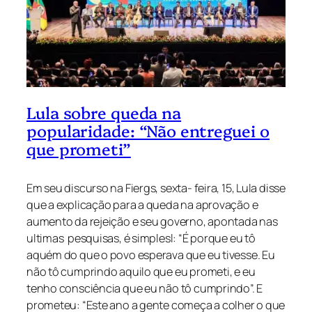
Lula sobre queda na
popularidade: “Não entreguei o
que prometi”
Em seu discurso na Fiergs, sexta- feira, 15, Lula disse
que a explicação para a queda na aprovação e
aumento da rejeição e seu governo, apontada nas
ultimas pesquisas, é simplesl: “É porque eu tô
aquém do que o povo esperava que eu tivesse. Eu
não tô cumprindo aquilo que eu prometi, e eu
tenho consciência que eu não tô cumprindo”. E
prometeu: “Este ano a gente começa a colher o que