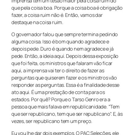
imprensa tem um tesão maior pela coisa ruim do
que pela coisa boa. Porque a coisa boa é obrigação
fazer, a coisa ruim não é. Então, vamos dar
destaque na coisa ruim.
O governador falou que sempre termina pedindo
alguma coisa. Isso é bom quando agradece e
depois pede. Duro é quando nem agradece e já
pede. Então, a ideia aqui. Depois dessa exposição
que foi feita, os ministros que falaram vão ficar
aqui, a imprensa vai ter o direito de fazer as
perguntas que quiserem fazer e os ministros vão
responder as perguntas. Essa é a finalidade desse
ato aqui. É uma prestação de conta para os
estados. Por quê? Porque o Tarso Genro era a
pessoa que mais falava em republicanidade. “Tem
que ser republicano, tem que ser republicano”. E, às
vezes, ser republicano tem um preço.
Eu vou lhe dar dois exemplos. O PAC Seleções, ele