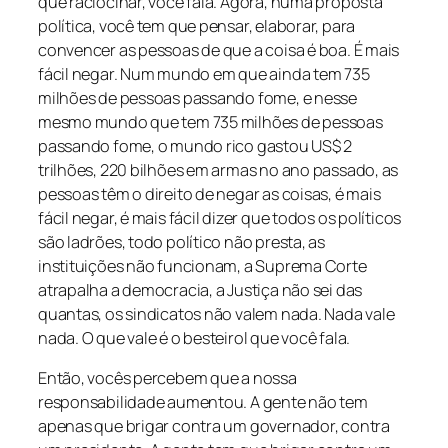
que raciocinar, você fala. Agora, numa proposta
política, você tem que pensar, elaborar, para
convencer as pessoas de que a coisa é boa. É mais
fácil negar. Num mundo em que ainda tem 735
milhões de pessoas passando fome, e nesse
mesmo mundo que tem 735 milhões de pessoas
passando fome, o mundo rico gastou US$ 2
trilhões, 220 bilhões em armas no ano passado, as
pessoas têm o direito de negar as coisas, é mais
fácil negar, é mais fácil dizer que todos os políticos
são ladrões, todo político não presta, as
instituições não funcionam, a Suprema Corte
atrapalha a democracia, a Justiça não sei das
quantas, os sindicatos não valem nada. Nada vale
nada. O que vale é o besteirol que você fala.
Então, vocês percebem que a nossa
responsabilidade aumentou. A gente não tem
apenas que brigar contra um governador, contra