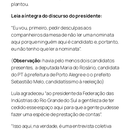
plantou.
Leia a íntegra do discurso do presidente:
“Eu vou, primeiro, pedir desculpas aos
companheiros da mesa de não ler uma nominata
aqui porque ninguém aqui é candidato e, portanto,
eu não tenho que ler a nominata”.
(
Observação:
havia pelo menos dois candidatos
presentes, a deputada Maria do Rosário, candidata
do PT à prefeitura de Porto Alegre e o o prefeito
Sebastião Melo, candidatíssimo à reeleição)
Lula agradeceu “ao presidente da Federação das
Indústrias do Rio Grande do Sul a gentileza de ter
cedido esse espaço aqui para que a gente pudesse
fazer uma espécie de prestação de contas”.
“Isso aqui, na verdade, é uma entrevista coletiva