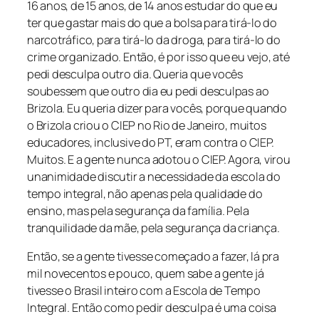
16 anos, de 15 anos, de 14 anos estudar do que eu
ter que gastar mais do que a bolsa para tirá-lo do
narcotráfico, para tirá-lo da droga, para tirá-lo do
crime organizado. Então, é por isso que eu vejo, até
pedi desculpa outro dia. Queria que vocês
soubessem que outro dia eu pedi desculpas ao
Brizola. Eu queria dizer para vocês, porque quando
o Brizola criou o CIEP no Rio de Janeiro, muitos
educadores, inclusive do PT, eram contra o CIEP.
Muitos. E a gente nunca adotou o CIEP. Agora, virou
unanimidade discutir a necessidade da escola do
tempo integral, não apenas pela qualidade do
ensino, mas pela segurança da família. Pela
tranquilidade da mãe, pela segurança da criança.
Então, se a gente tivesse começado a fazer, lá pra
mil novecentos e pouco, quem sabe a gente já
tivesse o Brasil inteiro com a Escola de Tempo
Integral. Então como pedir desculpa é uma coisa