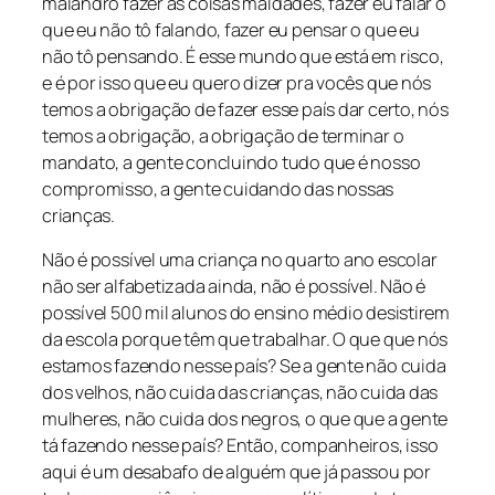
malandro fazer as coisas maldades, fazer eu falar o
que eu não tô falando, fazer eu pensar o que eu
não tô pensando. É esse mundo que está em risco,
e é por isso que eu quero dizer pra vocês que nós
temos a obrigação de fazer esse país dar certo, nós
temos a obrigação, a obrigação de terminar o
mandato, a gente concluindo tudo que é nosso
compromisso, a gente cuidando das nossas
crianças.
Não é possível uma criança no quarto ano escolar
não ser alfabetizada ainda, não é possível. Não é
possível 500 mil alunos do ensino médio desistirem
da escola porque têm que trabalhar. O que que nós
estamos fazendo nesse país? Se a gente não cuida
dos velhos, não cuida das crianças, não cuida das
mulheres, não cuida dos negros, o que que a gente
tá fazendo nesse país? Então, companheiros, isso
aqui é um desabafo de alguém que já passou por