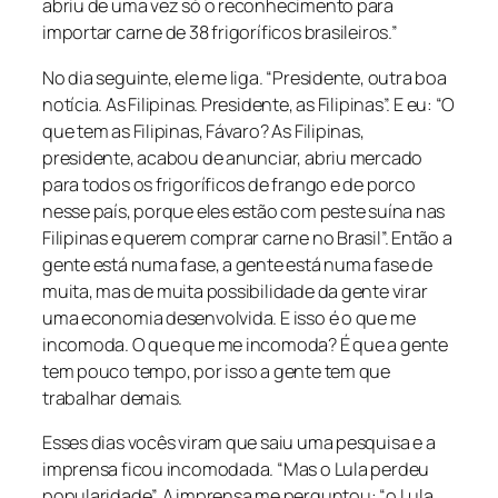
abriu de uma vez só o reconhecimento para
importar carne de 38 frigoríficos brasileiros.”
No dia seguinte, ele me liga. “Presidente, outra boa
notícia. As Filipinas. Presidente, as Filipinas”. E eu: “O
que tem as Filipinas, Fávaro? As Filipinas,
presidente, acabou de anunciar, abriu mercado
para todos os frigoríficos de frango e de porco
nesse país, porque eles estão com peste suína nas
Filipinas e querem comprar carne no Brasil”. Então a
gente está numa fase, a gente está numa fase de
muita, mas de muita possibilidade da gente virar
uma economia desenvolvida. E isso é o que me
incomoda. O que que me incomoda? É que a gente
tem pouco tempo, por isso a gente tem que
trabalhar demais.
Esses dias vocês viram que saiu uma pesquisa e a
imprensa ficou incomodada. “Mas o Lula perdeu
popularidade”. A imprensa me perguntou: “o Lula