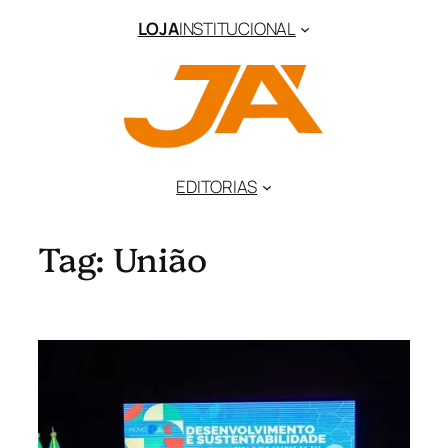
Pular
LOJA
INSTITUCIONAL
para
o
conteúdo
EDITORIAS
Tag:
União