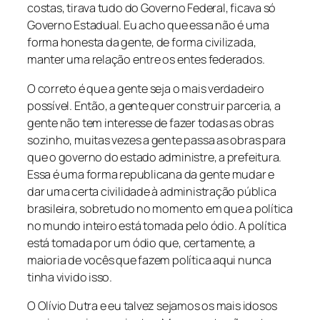
costas, tirava tudo do Governo Federal, ficava só
Governo Estadual. Eu acho que essa não é uma
forma honesta da gente, de forma civilizada,
manter uma relação entre os entes federados.
O correto é que a gente seja o mais verdadeiro
possível. Então, a gente quer construir parceria, a
gente não tem interesse de fazer todas as obras
sozinho, muitas vezes a gente passa as obras para
que o governo do estado administre, a prefeitura.
Essa é uma forma republicana da gente mudar e
dar uma certa civilidade à administração pública
brasileira, sobretudo no momento em que a política
no mundo inteiro está tomada pelo ódio. A política
está tomada por um ódio que, certamente, a
maioria de vocês que fazem política aqui nunca
tinha vivido isso.
O Olívio Dutra e eu talvez sejamos os mais idosos