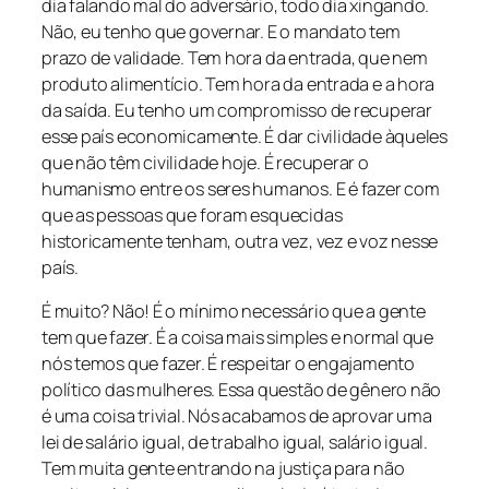
dia falando mal do adversário, todo dia xingando.
Não, eu tenho que governar. E o mandato tem
prazo de validade. Tem hora da entrada, que nem
produto alimentício. Tem hora da entrada e a hora
da saída. Eu tenho um compromisso de recuperar
esse país economicamente. É dar civilidade àqueles
que não têm civilidade hoje. É recuperar o
humanismo entre os seres humanos. E é fazer com
que as pessoas que foram esquecidas
historicamente tenham, outra vez, vez e voz nesse
país.
É muito? Não! É o mínimo necessário que a gente
tem que fazer. É a coisa mais simples e normal que
nós temos que fazer. É respeitar o engajamento
político das mulheres. Essa questão de gênero não
é uma coisa trivial. Nós acabamos de aprovar uma
lei de salário igual, de trabalho igual, salário igual.
Tem muita gente entrando na justiça para não