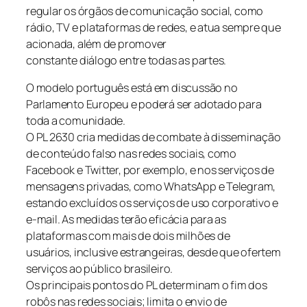
regular os órgãos de comunicação social, como
rádio, TV e plataformas de redes, e atua sempre que
acionada, além de promover
constante diálogo entre todas as partes.
O modelo português está em discussão no
Parlamento Europeu e poderá ser adotado para
toda a comunidade.
O PL 2630 cria medidas de combate à disseminação
de conteúdo falso nas redes sociais, como
Facebook e Twitter, por exemplo, e nos serviços de
mensagens privadas, como WhatsApp e Telegram,
estando excluídos os serviços de uso corporativo e
e-mail. As medidas terão eficácia para as
plataformas com mais de dois milhões de
usuários, inclusive estrangeiras, desde que ofertem
serviços ao público brasileiro.
Os principais pontos do PL determinam o fim dos
robôs nas redes sociais; limita o envio de