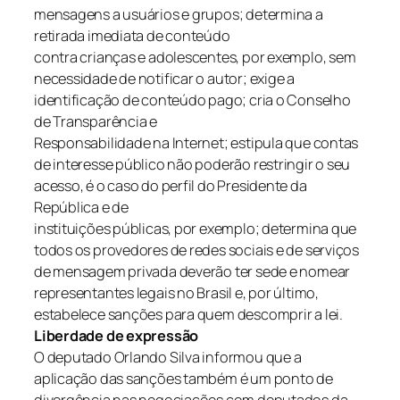
mensagens a usuários e grupos; determina a
retirada imediata de conteúdo
contra crianças e adolescentes, por exemplo, sem
necessidade de notificar o autor; exige a
identificação de conteúdo pago; cria o Conselho
de Transparência e
Responsabilidade na Internet; estipula que contas
de interesse público não poderão restringir o seu
acesso, é o caso do perfil do Presidente da
República e de
instituições públicas, por exemplo; determina que
todos os provedores de redes sociais e de serviços
de mensagem privada deverão ter sede e nomear
representantes legais no Brasil e, por último,
estabelece sanções para quem descomprir a lei.
Liberdade de expressão
O deputado Orlando Silva informou que a
aplicação das sanções também é um ponto de
divergência nas negociações com deputados da