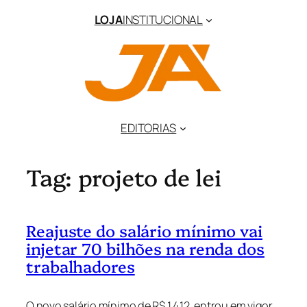
Pular
LOJA
INSTITUCIONAL
para
o
conteúdo
EDITORIAS
Tag:
projeto de lei
Reajuste do salário mínimo vai
injetar 70 bilhões na renda dos
trabalhadores
O novo salário mínimo de R$ 1.412, entrou em vigor