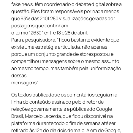
fake news, têm coordenado o debate digital sobre a
questão. Eles foram responsáveis por nada menos
que 93% das 2.101.280 visualizações geradas por
postagens que continham
o termo “2630” entre 18 e 28 de abril.
Para a pesquisadora, “ficou bastante evidente que
existe uma estratégia articulada, não apenas
porque um conjunto grande de atores postou e
compartilhou mensagens sobre o mesmo assunto
ao mesmo tempo, mas também pela uniformização
dessas
mensagens”.
Os textos publicados e os comentários seguiam a
linha do conteúdo assinado pelo diretor de
relações governamentais e públicas do Google
Brasil, Marcelo Lacerda, que ficou disponível na
plataforma durante todo o fim de semana até ser
retirado às 12h do dia dois de maio. Além do Google,