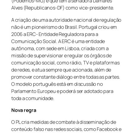
(Podemos-MG) e que tem a senadora Damares
Alves (Republicanos-DF) como vice-presidente.
A criação de uma autoridade nacional de regulação
não é um pioneirismo do Brasil. Portugal criou em
2006 a ERC- Entidade Reguladora para a
Comunicação Social. A ERC é uma entidade
autônoma, com sede em Lisboa, criada com a
missão de supervisionar e regular os órgãos de
comunicação social, como rádio, TV e plataformas
de redes, e atua sempre que acionada, além de
promover constante diálogo entre todas as partes.
O modelo português está em discussão no
Parlamento Europeu e poderá ser adotado para
toda a comunidade.
Nova regra
O PL cria medidas de combate à disseminação de
conteúdo falso nas redes sociais, como Facebook e