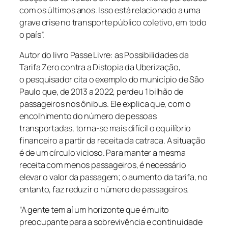
com os últimos anos. Isso está relacionado a uma
grave crise no transporte público coletivo, em todo
o país”.
Autor do livro Passe Livre: as Possibilidades da
Tarifa Zero contra a Distopia da Uberização,
o pesquisador cita o exemplo do município de São
Paulo que, de 2013 a 2022, perdeu 1 bilhão de
passageiros nos ônibus. Ele explica que, com o
encolhimento do número de pessoas
transportadas, torna-se mais difícil o equilíbrio
financeiro a partir da receita da catraca. A situação
é de um círculo vicioso. Para manter a mesma
receita com menos passageiros, é necessário
elevar o valor da passagem; o aumento da tarifa, no
entanto, faz reduzir o número de passageiros.
“A gente tem aí um horizonte que é muito
preocupante para a sobrevivência e continuidade