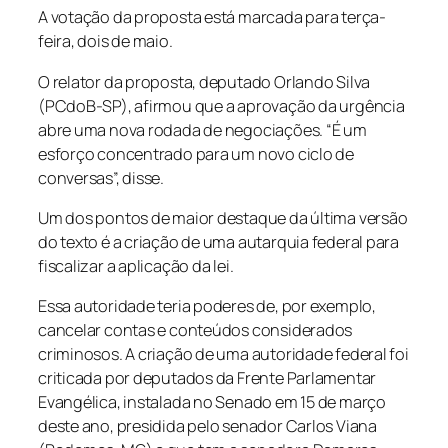
A votação da proposta está marcada para terça-
feira, dois de maio.
O relator da proposta, deputado Orlando Silva
(PCdoB-SP), afirmou que a aprovação da urgência
abre uma nova rodada de negociações. “É um
esforço concentrado para um novo ciclo de
conversas”, disse.
Um dos pontos de maior destaque da última versão
do texto é a criação de uma autarquia federal para
fiscalizar a aplicação da lei.
Essa autoridade teria poderes de, por exemplo,
cancelar contas e conteúdos considerados
criminosos. A criação de uma autoridade federal foi
criticada por deputados da Frente Parlamentar
Evangélica, instalada no Senado em 15 de março
deste ano, presidida pelo senador Carlos Viana