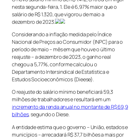
nesta segunda-feira, 1. Ele é 6,97% maior que o
salário de R$ 1.320, que vigorou de maio a
dezembro de 2023.
Considerando a inflação medida pelo Índice
Nacional de Preços ao Consumidor (INPC) para o
período de maio – mês em que houve o último
reajuste – a dezembro de 2023, o ganho real
chegou a 5,77%, conforme calculou o
Departamento Intersindical de Estatística e
Estudos Socioeconômicos (Dieese).
O reajuste do salário mínimo beneficiará 59,3
milhões de trabalhadores e resultará em um
incremento da renda anual no montante de R$ 69,9
bilhões
, segundo o Diese.
A entidade estima que o governo – União, estados e
municípios – arrecadará R$ 37,7 bilhões a mais por