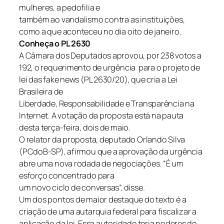
mulheres, a pedofilia e
também ao vandalismo contra as instituições,
como a que aconteceu no dia oito de janeiro.
Conheça o PL 2630
A Câmara dos Deputados aprovou, por 238 votos a
192, o requerimento de urgência para o projeto de
lei das fake news (PL 2630/20), que cria a Lei
Brasileira de
Liberdade, Responsabilidade e Transparência na
Internet. A votação da proposta está na pauta
desta terça-feira, dois de maio.
O relator da proposta, deputado Orlando Silva
(PCdoB-SP), afirmou que a aprovação da urgência
abre uma nova rodada de negociações. “É um
esforço concentrado para
um novo ciclo de conversas”, disse.
Um dos pontos de maior destaque do texto é a
criação de uma autarquia federal para fiscalizar a
aplicação da lei. Essa autoridade teria poderes de,