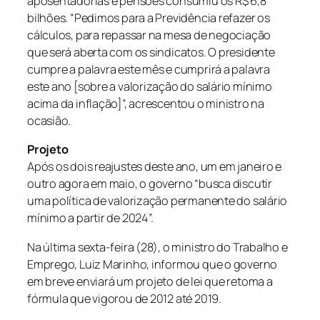
aposentadorias e pensões consumiu os R$ 6,8
bilhões. “Pedimos para a Previdência refazer os
cálculos, para repassar na mesa de negociação
que será aberta com os sindicatos. O presidente
cumpre a palavra este mês e cumprirá a palavra
este ano [sobre a valorização do salário mínimo
acima da inflação]”, acrescentou o ministro na
ocasião.
Projeto
Após os dois reajustes deste ano, um em janeiro e
outro agora em maio, o governo “busca discutir
uma política de valorização permanente do salário
mínimo a partir de 2024”.
Na última sexta-feira (28), o ministro do Trabalho e
Emprego, Luiz Marinho, informou que o governo
em breve enviará um projeto de lei que retoma a
fórmula que vigorou de 2012 até 2019.