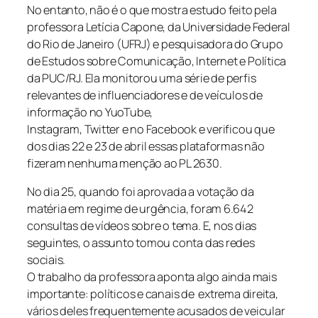
No entanto, não é o que mostra estudo feito pela
professora Letícia Capone, da Universidade Federal
do Rio de Janeiro (UFRJ) e pesquisadora do Grupo
de Estudos sobre Comunicação, Internet e Política
da PUC/RJ. Ela monitorou uma série de perfis
relevantes de influenciadores e de veículos de
informação no YuoTube,
Instagram, Twitter e no Facebook e verificou que
dos dias 22 e 23 de abril essas plataformas não
fizeram nenhuma menção ao PL 2630.
No dia 25, quando foi aprovada a votação da
matéria em regime de urgência, foram 6.642
consultas de vídeos sobre o tema. E, nos dias
seguintes, o assunto tomou conta das redes
sociais.
O trabalho da professora aponta algo ainda mais
importante: políticos e canais de extrema direita,
vários deles frequentemente acusados de veicular