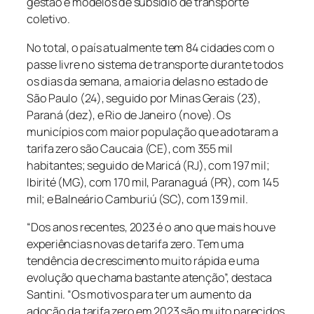
gestão e modelos de subsídio de transporte
coletivo.
No total, o país atualmente tem 84 cidades com o
passe livre no sistema de transporte durante todos
os dias da semana, a maioria delas no estado de
São Paulo (24), seguido por Minas Gerais (23),
Paraná (dez), e Rio de Janeiro (nove). Os
municípios com maior população que adotaram a
tarifa zero são Caucaia (CE), com 355 mil
habitantes; seguido de Maricá (RJ), com 197 mil;
Ibirité (MG), com 170 mil, Paranaguá (PR), com 145
mil; e Balneário Camburiú (SC), com 139 mil.
“Dos anos recentes, 2023 é o ano que mais houve
experiências novas de tarifa zero. Tem uma
tendência de crescimento muito rápida e uma
evolução que chama bastante atenção”, destaca
Santini. “Os motivos para ter um aumento da
adoção da tarifa zero em 2023 são muito parecidos