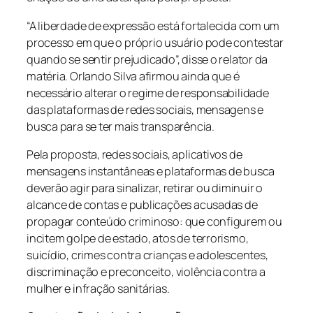
“A liberdade de expressão está fortalecida com um
processo em que o próprio usuário pode contestar
quando se sentir prejudicado”, disse o relator da
matéria. Orlando Silva afirmou ainda que é
necessário alterar o regime de responsabilidade
das plataformas de redes sociais, mensagens e
busca para se ter mais transparência.
Pela proposta, redes sociais, aplicativos de
mensagens instantâneas e plataformas de busca
deverão agir para sinalizar, retirar ou diminuir o
alcance de contas e publicações acusadas de
propagar conteúdo criminoso: que configurem ou
incitem golpe de estado, atos de terrorismo,
suicídio, crimes contra crianças e adolescentes,
discriminação e preconceito, violência contra a
mulher e infração sanitárias.