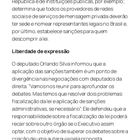
República e de instituições públicas, por exemplo;
determina que todos os provedores de redes
sociais e de serviços de mensagem privada deverão
ter sede e nomear representantes legais no Brasil e,
por último, estabelece sanções para quem
descomprir a lei.
Liberdade de expressão
O deputado Orlando Silva informou que a
aplicação das sanções também é um ponto de
divergência nas negociações com deputados da
direita. “Vamos nos reunir para aprofundar os
debates. Mas temos que resolver dois problemas:
fiscalização da lei e aplicação de sanções
administrativas, se necessário”. Ele defendeu que a
responsabilidade sobre a fiscalização da lei poderá
recair sobre outro órgão se o Executivo assim
optar, com o objetivo de superar os debates sobre a
criação de uma autarquia pela proposta.