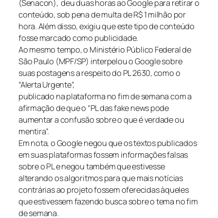
(Senacon), deu duas horas ao Google para retirar o
conteúdo, sob pena de multa de R$ 1 milhão por
hora. Além disso, exigiu que este tipo de conteúdo
fosse marcado como publicidade.
Ao mesmo tempo, o Ministério Público Federal de
São Paulo (MPF/SP) interpelou o Google sobre
suas postagens a respeito do PL 2630, como o
“Alerta Urgente”,
publicado na plataforma no fim de semana com a
afirmação de que o “PL das fake news pode
aumentar a confusão sobre o que é verdade ou
mentira”.
Em nota, o Google negou que os textos publicados
em suas plataformas fossem informações falsas
sobre o PL e negou também que estivesse
alterando os algoritmos para que mais notícias
contrárias ao projeto fossem oferecidas àqueles
que estivessem fazendo busca sobre o tema no fim
de semana.