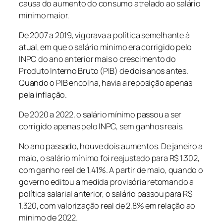
causa do aumento do consumo atrelado ao salário
mínimo maior.
De 2007 a 2019, vigorava a política semelhante à
atual, em que o salário mínimo era corrigido pelo
INPC do ano anterior mais o crescimento do
Produto Interno Bruto (PIB) de dois anos antes.
Quando o PIB encolha, havia a reposição apenas
pela inflação.
De 2020 a 2022, o salário mínimo passou a ser
corrigido apenas pelo INPC, sem ganhos reais.
No ano passado, houve dois aumentos. De janeiro a
maio, o salário mínimo foi reajustado para R$ 1.302,
com ganho real de 1,41%. A partir de maio, quando o
governo editou a medida provisória retomando a
política salarial anterior, o salário passou para R$
1.320, com valorização real de 2,8% em relação ao
mínimo de 2022.