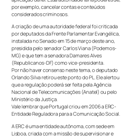
por exemplo, cancelar contas e conteúdos
considerados criminosos.
A criação de uma autoridade federal foi criticada
por deputados da Frente Parlamentar Evangélica,
instalada no Senado em 15 de março deste ano,
presidida pelo senador Carlos Viana (Podemos-
MG) e que tem a senadora Damares Alves
(Republicanos-DF) como vice-presidenta.
Por não haver consenso neste tema, o deputado
Orlando Silva retirou este ponto do PL. Ele alertou
que a regulação poderá ser feita pela Agência
Nacional de Telecomunicações (Anatel) ou pelo
Ministério da Justiça.
Vale lembrar que Portugal criou em 2006 a ERC-
Entidade Reguladora para a Comunicação Social.
A ERC é uma entidade autônoma, com sede em
Lisboa, criada com a missão de supervisionar e