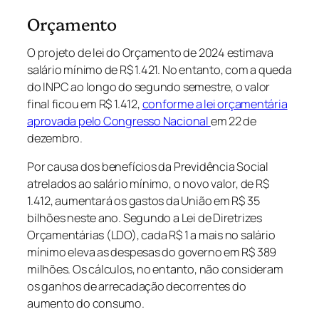
Orçamento
O projeto de lei do Orçamento de 2024 estimava
salário mínimo de R$ 1.421. No entanto, com a queda
do INPC ao longo do segundo semestre, o valor
final ficou em R$ 1.412,
conforme a lei orçamentária
aprovada pelo Congresso Nacional
em 22 de
dezembro.
Por causa dos benefícios da Previdência Social
atrelados ao salário mínimo, o novo valor, de R$
1.412, aumentará os gastos da União em R$ 35
bilhões neste ano. Segundo a Lei de Diretrizes
Orçamentárias (LDO), cada R$ 1 a mais no salário
mínimo eleva as despesas do governo em R$ 389
milhões. Os cálculos, no entanto, não consideram
os ganhos de arrecadação decorrentes do
aumento do consumo.