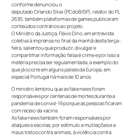
conforme denunciou o
deputado Orlando Silva (PCdoB/SP), relator do PL
2630, também plataformas de games publicaram
conteúdos contrários ao projeto.
O Ministro da Justiça, Flávio Dino, em entrevista
coletiva à imprensa no final da manhã desta terça-
feira, salientou que produzir, divulgar e
compartilhar informação falsa é crime e por isso a
matéria precisa ser regulamentada, a exemplo do
que já ocorre em alguns países da Europa, em
especial Portugal há mais de 10 anos.
O ministro lembrou que as fake news foram
responsáveis por centenas de mortes durante a
pandemia de convid-19 porque as pessoas ficaram
com receio da vacina.
As fake news também foram responsáveis por
ataques a escolas, por estímulo a mutilações e a
maus tratos contra animais, à violência contra