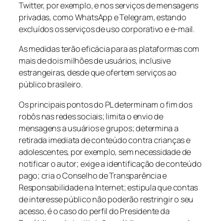
Twitter, por exemplo, e nos serviços de mensagens
privadas, como WhatsApp e Telegram, estando
excluídos os serviços de uso corporativo e e-mail.
As medidas terão eficácia para as plataformas com
mais de dois milhões de usuários, inclusive
estrangeiras, desde que ofertem serviços ao
público brasileiro.
Os principais pontos do PL determinam o fim dos
robôs nas redes sociais; limita o envio de
mensagens a usuários e grupos; determina a
retirada imediata de conteúdo contra crianças e
adolescentes, por exemplo, sem necessidade de
notificar o autor; exige a identificação de conteúdo
pago; cria o Conselho de Transparência e
Responsabilidade na Internet; estipula que contas
de interesse público não poderão restringir o seu
acesso, é o caso do perfil do Presidente da