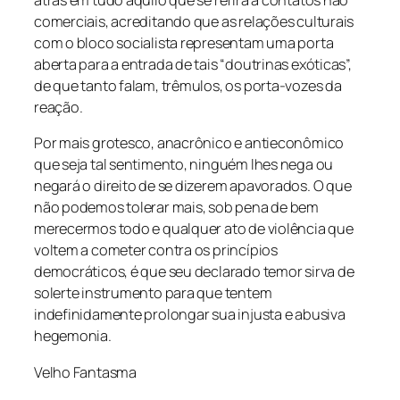
comerciais, acreditando que as relações culturais
com o bloco socialista representam uma porta
aberta para a entrada de tais “doutrinas exóticas”,
de que tanto falam, trêmulos, os porta-vozes da
reação.
Por mais grotesco, anacrônico e antieconômico
que seja tal sentimento, ninguém lhes nega ou
negará o direito de se dizerem apavorados. O que
não podemos tolerar mais, sob pena de bem
merecermos todo e qualquer ato de violência que
voltem a cometer contra os princípios
democráticos, é que seu declarado temor sirva de
solerte instrumento para que tentem
indefinidamente prolongar sua injusta e abusiva
hegemonia.
Velho Fantasma