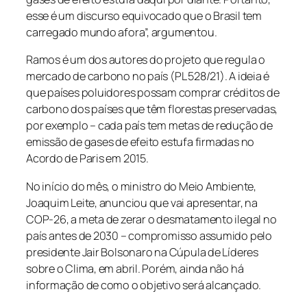
esse é um discurso equivocado que o Brasil tem
carregado mundo afora”, argumentou.
Ramos é um dos autores do projeto que regula o
mercado de carbono no país (PL 528/21). A ideia é
que países poluidores possam comprar créditos de
carbono dos países que têm florestas preservadas,
por exemplo – cada país tem metas de redução de
emissão de gases de efeito estufa firmadas no
Acordo de Paris em 2015.
No início do mês, o ministro do Meio Ambiente,
Joaquim Leite, anunciou que vai apresentar, na
COP-26, a meta de zerar o desmatamento ilegal no
país antes de 2030 – compromisso assumido pelo
presidente Jair Bolsonaro na Cúpula de Líderes
sobre o Clima, em abril. Porém, ainda não há
informação de como o objetivo será alcançado.