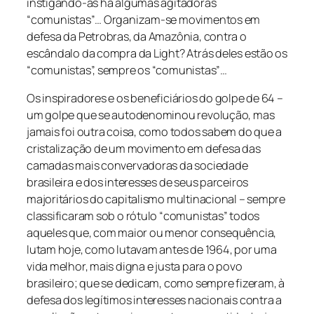
instigando-as há algumas agitadoras
“comunistas”… Organizam-se movimentos em
defesa da Petrobras, da Amazônia, contra o
escândalo da compra da Light? Atrás deles estão os
“comunistas”, sempre os “comunistas”…
Os inspiradores e os beneficiários do golpe de 64 –
um golpe que se autodenominou revolução, mas
jamais foi outra coisa, como todos sabem do que a
cristalização de um movimento em defesa das
camadas mais convervadoras da sociedade
brasileira e dos interesses de seus parceiros
majoritários do capitalismo multinacional – sempre
classificaram sob o rótulo “comunistas” todos
aqueles que, com maior ou menor consequência,
lutam hoje, como lutavam antes de 1964, por uma
vida melhor, mais digna e justa para o povo
brasileiro; que se dedicam, como sempre fizeram, à
defesa dos legítimos interesses nacionais contra a