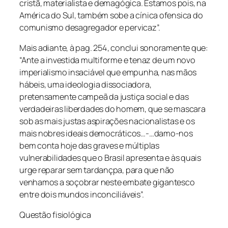
cristã, materialista e demagógica. Estamos pois, na
América do Sul, também sobe a cínica ofensica do
comunismo desagregador e pervicaz”.
Mais adiante, à pag. 254, conclui sonoramente que:
“Ante a investida multiforme e tenaz de um novo
imperialismo insaciável que empunha, nas mãos
hábeis, uma ideologia dissociadora,
pretensamente campeã da justiça social e das
verdadeiras liberdades do homem, que se mascara
sob as mais justas aspirações nacionalistas e os
mais nobres ideais democráticos…-…damo-nos
bem conta hoje das graves e múltiplas
vulnerabilidades que o Brasil apresenta e às quais
urge reparar sem tardançpa, para que não
venhamos a soçobrar neste embate gigantesco
entre dois mundos inconciliáveis”.
Questão fisiológica