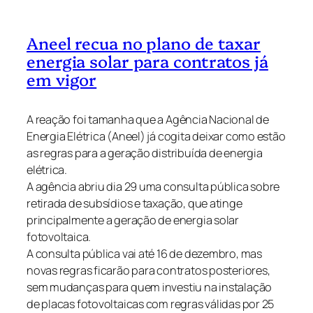
Aneel recua no plano de taxar
energia solar para contratos já
em vigor
A reação foi tamanha que a Agência Nacional de
Energia Elétrica (Aneel) já cogita deixar como estão
as regras para a geração distribuída de energia
elétrica.
A agência abriu dia 29 uma consulta pública sobre
retirada de subsídios e taxação, que atinge
principalmente a geração de energia solar
fotovoltaica.
A consulta pública vai até 16 de dezembro, mas
novas regras ficarão para contratos posteriores,
sem mudanças para quem investiu na instalação
de placas fotovoltaicas com regras válidas por 25