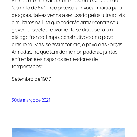
Presidente, apesar de remanescente servidor do
“espírito de 64”- não precisará invocar mais a partir
de agora, talvez venha a ser usado pelos ultras civis
e militares na luta que poderão armar contra seu
governo, se ele efetivamente se dispuser a um
diálogo franco, limpo, construtivo com o povo
brasileiro. Mas, se assim for, ele, o povo e as Forças
Armadas, no que têm de melhor, poderão juntos
enfrentar e esmagar os semeadores de
tempestades”.
Setembro de 1977.
30 de março de 2021