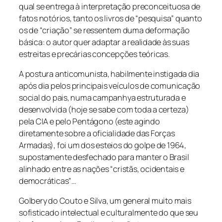
qual se entrega à interpretação preconceituosa de
fatos notórios, tanto os livros de “pesquisa” quanto
os de “criação” se ressentem duma deformação
básica: o autor quer adaptar a realidade às suas
estreitas e precárias concepções teóricas.
A postura anticomunista, habilmente instigada dia
após dia pelos principais veículos de comunicação
social do pais, numa campanhya estruturada e
desenvolvida (hoje se sabe com toda a certeza)
pela CIA e pelo Pentágono (este agindo
diretamente sobre a oficialidade das Forças
Armadas), foi um dos esteios do golpe de 1964,
supostamente desfechado para manter o Brasil
alinhado entre as nações “cristãs, ocidentais e
democráticas”…
Golbery do Couto e Silva, um general muito mais
sofisticado intelectual e culturalmente do que seu