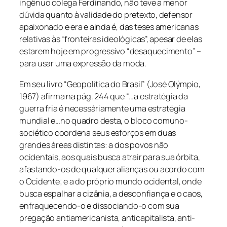
ingênuo colega Ferdinando, não teve a menor
dúvida quanto à validade do pretexto, defensor
apaixonado e era e ainda é, das teses americanas
relativas às “fronteiras ideológicas”, apesar de elas
estarem hoje em progressivo “desaquecimento” –
para usar uma expressão da moda.
Em seu livro “Geopolítica do Brasil” (José Olýmpio,
1967) afirma na pág. 244 que “…a estratégia da
guerra fria é necessáriamente uma estratégia
mundial e…no quadro desta, o bloco comuno-
sociético coordena seus esforços em duas
grandes áreas distintas: a dos povos não
ocidentais, aos quais busca atrair para sua órbita,
afastando-os de qualquer alianças ou acordo com
o Ocidente; e a do próprio mundo ocidental, onde
busca espalhar a cizânia, a desconfiança e o caos,
enfraquecendo-o e dissociando-o com sua
pregação antiamericanista, anticapitalista, anti-