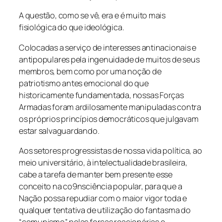
A questão, como se vê, era e é muito mais
fisiológica do que ideológica.
Colocadas a serviço de interesses antinacionais e
antipopulares pela ingenuidade de muitos de seus
membros, bem como por uma noção de
patriotismo antes emocional do que
historicamente fundamentada, nossas Forças
Armadas foram ardilosamente manipuladas contra
os próprios princípios democráticos que julgavam
estar salvaguardando.
Aos setores progressistas de nossa vida política, ao
meio universitário, à intelectualidade brasileira,
cabe a tarefa de manter bem presente esse
conceito na co9nsciência popular, para que a
Nação possa repudiar com o maior vigor toda e
qualquer tentativa de utilização do fantasma do
“comunismo” pelas forças reacionárias e