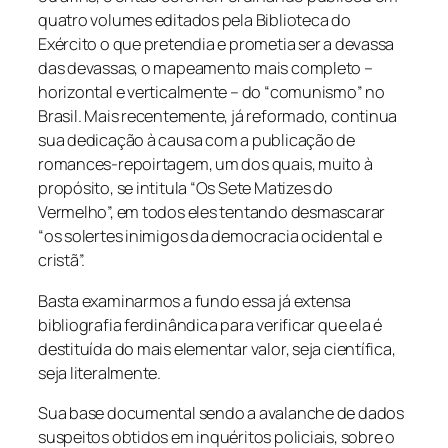
quatro volumes editados pela Biblioteca do
Exército o que pretendia e prometia ser a devassa
das devassas, o mapeamento mais completo –
horizontal e verticalmente – do “comunismo” no
Brasil. Mais recentemente, já reformado, continua
sua dedicação à causa com a publicação de
romances-repoirtagem, um dos quais, muito à
propósito, se intitula “Os Sete Matizes do
Vermelho”, em todos eles tentando desmascarar
“os solertes inimigos da democracia ocidental e
cristã”.
Basta examinarmos a fundo essa já extensa
bibliografia ferdinândica para verificar que ela é
destituída do mais elementar valor, seja científica,
seja literalmente.
Sua base documental sendo a avalanche de dados
suspeitos obtidos em inquéritos policiais, sobre o