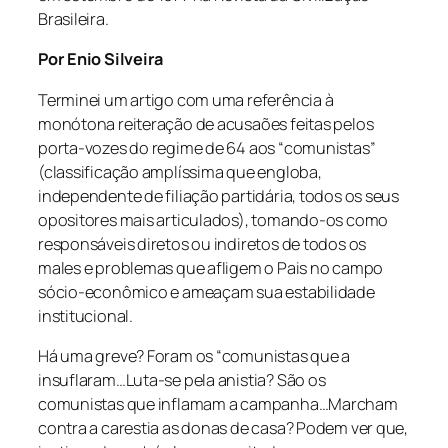
Brasileira.
Por Enio Silveira
Terminei um artigo com uma referência à
monótona reiteração de acusaões feitas pelos
porta-vozes do regime de 64 aos “comunistas”
(classificação amplíssima que engloba,
independente de filiação partidária, todos os seus
opositores mais articulados), tomando-os como
responsáveis diretos ou indiretos de todos os
males e problemas que afligem o Pais no campo
sócio-econômico e ameaçam sua estabilidade
institucional.
Há uma greve? Foram os “comunistas que a
insuflaram…Luta-se pela anistia? São os
comunistas que inflamam a campanha…Marcham
contra a carestia as donas de casa? Podem ver que,