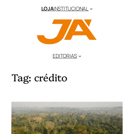
Pular
LOJA
INSTITUCIONAL
para
o
conteúdo
EDITORIAS
Tag:
crédito