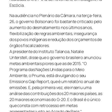
Escócia.
Na audiência no Plenário da Câmara, na terça-feira,
26, o governo Bolsonaro foi bastante criticado pelo
aumento do desmatamento nos últimos anos,
flexibilização de regras ambientais, insegurança
dos povos indígenas e redução dos orçamentos de
órgãos fiscalizadores.
A presidente do Instituto Talanoa, Natalie
Unterstell, disse que o governo brasileiro anunciou
metas ambientais piores que as de 2015. “O
Programa das Nações Unidas para o Meio
Ambiente, o Pnuma, está divulgando o seu
Emissions Gap Report, que é um relatório anual de
emissões. E, pela primeira vez, ele inseriu uma
análise das contribuições dos 20 maiores países, as
20 maiores economias do G-20. E o Brasil é o único
que consta com retrocesso em metas
apresentadas junto ao Acordo de Paris.”