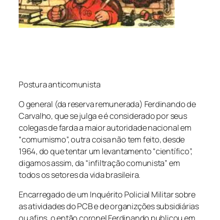
Postura anticomunista
O general (da reserva remunerada) Ferdinando de
Carvalho, que se julga e é considerado por seus
colegas de farda a maior autoridade nacional em
“comumismo”, outra coisa não tem feito, desde
1964, do que tentar um levantamento “científico”,
digamos assim, da “infiltração comunista” em
todos os setores da vida brasileira.
Encarregado de um Inquérito Policial Militar sobre
as atividades do PCB e de organizções subsidiárias
ou afins, o então coronel Ferdinando publicou em