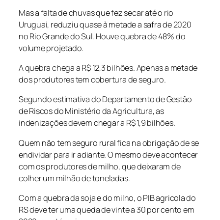
Mas a falta de chuvas que fez secar até o rio
Uruguai, reduziu quase à metade a safra de 2020
no Rio Grande do Sul. Houve quebra de 48% do
volume projetado.
A quebra chega a R$ 12,3 bilhões. Apenas a metade
dos produtores tem cobertura de seguro.
Segundo estimativa do Departamento de Gestão
de Riscos do Ministério da Agricultura, as
indenizações devem chegar a R$ 1,9 bilhões.
Quem não tem seguro rural fica na obrigação de se
endividar para ir adiante. O mesmo deve acontecer
com os produtores de milho, que deixaram de
colher um milhão de toneladas.
Com a quebra da soja e do milho, o PIB agricola do
RS deve ter uma queda de vinte a 30 por cento em