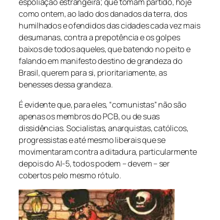
espoliação estrangeira; que tomam partido, hoje
como ontem, ao lado dos danados da terra, dos
humilhados e ofendidos das cidades cada vez mais
desumanas, contra a prepotência e os golpes
baixos de todos aqueles, que batendo no peito e
falando em manifesto destino de grandeza do
Brasil, querem para si, prioritariamente, as
benesses dessa grandeza.
É evidente que, para eles, “comunistas” não são
apenas os membros do PCB, ou de suas
dissidências. Socialistas, anarquistas, católicos,
progressistas e até mesmo liberais que se
movimentaram contra a ditadura, particularmente
depois do AI-5, todos podem – devem – ser
cobertos pelo mesmo rótulo.