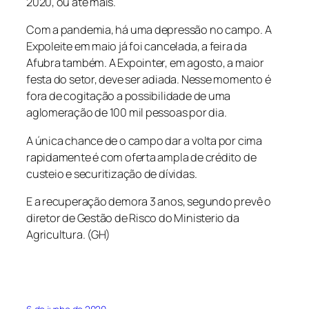
2020, ou até mais.
Com a pandemia, há uma depressão no campo. A
Expoleite em maio já foi cancelada, a feira da
Afubra também. A Expointer, em agosto, a maior
festa do setor, deve ser adiada. Nesse momento é
fora de cogitação a possibilidade de uma
aglomeração de 100 mil pessoas por dia.
A única chance de o campo dar a volta por cima
rapidamente é com oferta ampla de crédito de
custeio e securitização de dívidas.
E a recuperação demora 3 anos, segundo prevê o
diretor de Gestão de Risco do Ministerio da
Agricultura. (GH)