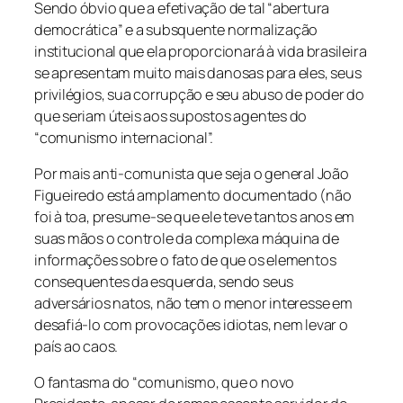
Sendo óbvio que a efetivação de tal “abertura
democrática” e a subsquente normalização
institucional que ela proporcionará à vida brasileira
se apresentam muito mais danosas para eles, seus
privilégios, sua corrupção e seu abuso de poder do
que seriam úteis aos supostos agentes do
“comunismo internacional”.
Por mais anti-comunista que seja o general João
Figueiredo está amplamento documentado (não
foi à toa, presume-se que ele teve tantos anos em
suas mãos o controle da complexa máquina de
informações sobre o fato de que os elementos
consequentes da esquerda, sendo seus
adversários natos, não tem o menor interesse em
desafiá-lo com provocações idiotas, nem levar o
país ao caos.
O fantasma do “comunismo, que o novo