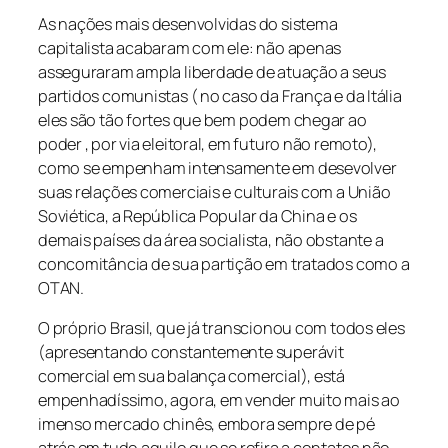
As nações mais desenvolvidas do sistema
capitalista acabaram com ele: não apenas
asseguraram ampla liberdade de atuação a seus
partidos comunistas ( no caso da França e da Itália
eles são tão fortes que bem podem chegar ao
poder , por via eleitoral, em futuro não remoto),
como se empenham intensamente em desevolver
suas relações comerciais e culturais com a União
Soviética, a República Popular da China e os
demais países da área socialista, não obstante a
concomitância de sua partição em tratados como a
OTAN.
O próprio Brasil, que já transcionou com todos eles
(apresentando constantemente superávit
comercial em sua balança comercial), está
empenhadíssimo, agora, em vender muito mais ao
imenso mercado chinês, embora sempre de pé
atrás em tudo aquilo que se refira a contatos não