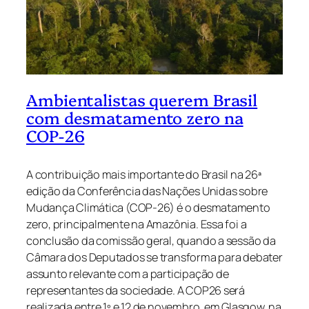
Ambientalistas querem Brasil
com desmatamento zero na
COP-26
A contribuição mais importante do Brasil na 26ª
edição da Conferência das Nações Unidas sobre
Mudança Climática (COP-26) é o desmatamento
zero, principalmente na Amazônia. Essa foi a
conclusão da comissão geral, quando a sessão da
Câmara dos Deputados se transforma para debater
assunto relevante com a participação de
representantes da sociedade. A COP26 será
realizada entre 1º e 12 de novembro, em Glasgow, na