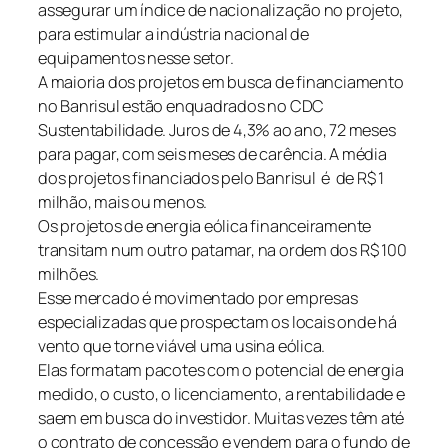
assegurar um índice de nacionalização no projeto,
para estimular a indústria nacional de
equipamentos nesse setor.
A maioria dos projetos em busca de financiamento
no Banrisul estão enquadrados no CDC
Sustentabilidade. Juros de 4,3% ao ano, 72 meses
para pagar, com seis meses de carência. A média
dos projetos financiados pelo Banrisul é de R$ 1
milhão, mais ou menos.
Os projetos de energia eólica financeiramente
transitam num outro patamar, na ordem dos R$ 100
milhões.
Esse mercado é movimentado por empresas
especializadas que prospectam os locais onde há
vento que torne viável uma usina eólica.
Elas formatam pacotes com o potencial de energia
medido, o custo, o licenciamento, a rentabilidade e
saem em busca do investidor. Muitas vezes têm até
o contrato de concessão e vendem para o fundo de