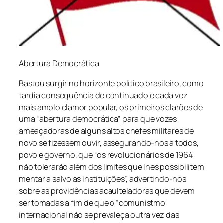
Abertura Democrática
Bastou surgir no horizonte político brasileiro, como
tardia consequência de continuado e cada vez
mais amplo clamor popular, os primeiros clarões de
uma “abertura democrática” para que vozes
ameaçadoras de alguns altos chefes militares de
novo se fizessem ouvir, assegurando-nos a todos,
povo e governo, que “os revolucionários de 1964
não tolerarão além dos limites que lhes possibilitem
mentar a salvo as instituições”, advertindo-nos
sobre as providências acaulteladoras que devem
ser tomadas a fim de que o “comunistmo
internacional não se prevaleça outra vez das