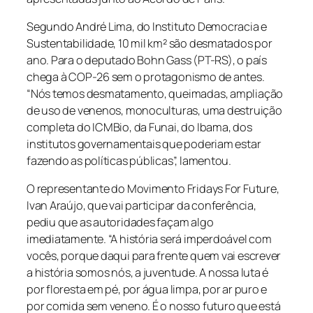
Segundo André Lima, do Instituto Democracia e
Sustentabilidade, 10 mil km² são desmatados por
ano. Para o deputado Bohn Gass (PT-RS), o país
chega à COP-26 sem o protagonismo de antes.
“Nós temos desmatamento, queimadas, ampliação
de uso de venenos, monoculturas, uma destruição
completa do ICMBio, da Funai, do Ibama, dos
institutos governamentais que poderiam estar
fazendo as políticas públicas”, lamentou.
O representante do Movimento Fridays For Future,
Ivan Araújo, que vai participar da conferência,
pediu que as autoridades façam algo
imediatamente. “A história será imperdoável com
vocês, porque daqui para frente quem vai escrever
a história somos nós, a juventude. A nossa luta é
por floresta em pé, por água limpa, por ar puro e
por comida sem veneno. É o nosso futuro que está