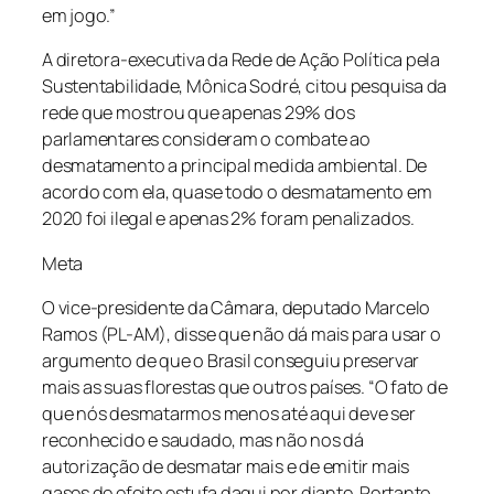
em jogo.”
A diretora-executiva da Rede de Ação Política pela
Sustentabilidade, Mônica Sodré, citou pesquisa da
rede que mostrou que apenas 29% dos
parlamentares consideram o combate ao
desmatamento a principal medida ambiental. De
acordo com ela, quase todo o desmatamento em
2020 foi ilegal e apenas 2% foram penalizados.
Meta
O vice-presidente da Câmara, deputado Marcelo
Ramos (PL-AM), disse que não dá mais para usar o
argumento de que o Brasil conseguiu preservar
mais as suas florestas que outros países. “O fato de
que nós desmatarmos menos até aqui deve ser
reconhecido e saudado, mas não nos dá
autorização de desmatar mais e de emitir mais
gases de efeito estufa daqui por diante. Portanto,