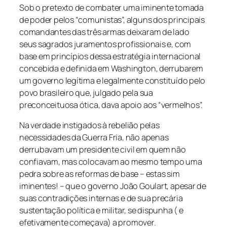
Sob o pretexto de combater uma iminente tomada
de poder pelos “comunistas”, alguns dos principais
comandantes das três armas deixaram de lado
seus sagrados juramentos profissionais e, com
base em princípios dessa estratégia internacional
concebida e definida em Washington, derrubarem
um governo legítima e legalmente constituído pelo
povo brasileiro que, julgado pela sua
preconceituosa ótica, dava apoio aos “vermelhos”.
Na verdade instigados à rebelião pelas
necessidades da Guerra Fria, não apenas
derrubavam um presidente civil em quem não
confiavam, mas colocavam ao mesmo tempo uma
pedra sobre as reformas de base – estas sim
iminentes! – que o governo João Goulart, apesar de
suas contradições internas e de sua precária
sustentação política e militar, se dispunha ( e
efetivamente começava) a promover.