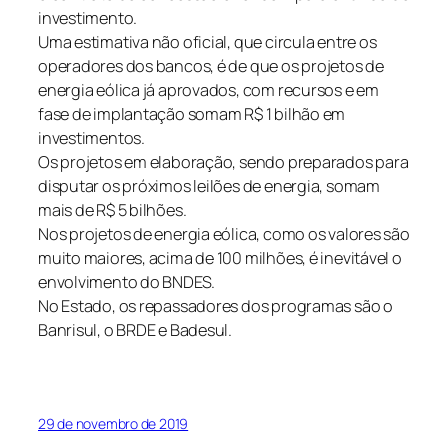
investimento.
Uma estimativa não oficial, que circula entre os
operadores dos bancos, é de que os projetos de
energia eólica já aprovados, com recursos e em
fase de implantação somam R$ 1 bilhão em
investimentos.
Os projetos em elaboração, sendo preparados para
disputar os próximos leilões de energia, somam
mais de R$ 5 bilhões.
Nos projetos de energia eólica, como os valores são
muito maiores, acima de 100 milhões, é inevitável o
envolvimento do BNDES.
No Estado, os repassadores dos programas são o
Banrisul, o BRDE e Badesul.
29 de novembro de 2019