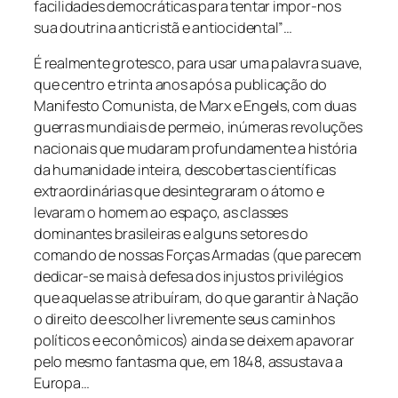
facilidades democráticas para tentar impor-nos
sua doutrina anticristã e antiocidental”…
É realmente grotesco, para usar uma palavra suave,
que centro e trinta anos após a publicação do
Manifesto Comunista, de Marx e Engels, com duas
guerras mundiais de permeio, inúmeras revoluções
nacionais que mudaram profundamente a história
da humanidade inteira, descobertas científicas
extraordinárias que desintegraram o átomo e
levaram o homem ao espaço, as classes
dominantes brasileiras e alguns setores do
comando de nossas Forças Armadas (que parecem
dedicar-se mais à defesa dos injustos privilégios
que aquelas se atribuíram, do que garantir à Nação
o direito de escolher livremente seus caminhos
políticos e econômicos) ainda se deixem apavorar
pelo mesmo fantasma que, em 1848, assustava a
Europa…