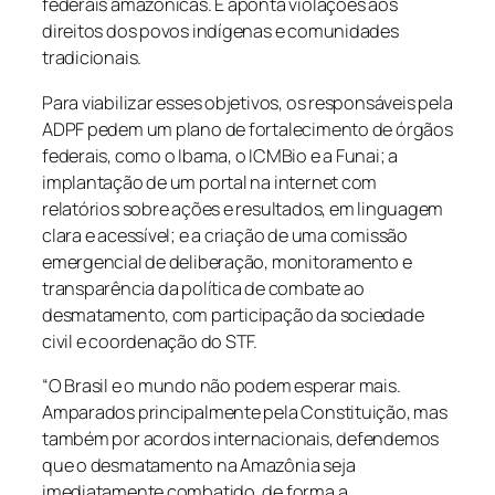
federais amazônicas. E aponta violações aos
direitos dos povos indígenas e comunidades
tradicionais.
Para viabilizar esses objetivos, os responsáveis pela
ADPF pedem um plano de fortalecimento de órgãos
federais, como o Ibama, o ICMBio e a Funai; a
implantação de um portal na internet com
relatórios sobre ações e resultados, em linguagem
clara e acessível; e a criação de uma comissão
emergencial de deliberação, monitoramento e
transparência da política de combate ao
desmatamento, com participação da sociedade
civil e coordenação do STF.
“O Brasil e o mundo não podem esperar mais.
Amparados principalmente pela Constituição, mas
também por acordos internacionais, defendemos
que o desmatamento na Amazônia seja
imediatamente combatido, de forma a