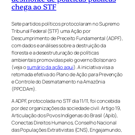
chega ao STF
Sete partidos políticos protocolaram no Supremo
Tribunal Federal (STF) uma Ação por
Descumprimento de Preceito Fundamental (ADPF),
com dados e análises sobre a destruição da
floresta e a desestruturação de políticas
ambientais promovidas pelo governo Bolsonaro
(
veja o
sumário da ação aqui
). A iniciativa visa a
retomada efetiva do Plano de Ação para Prevenção
e Controle do Desmatamento na Amazônia
(PPCDAm).
A ADPF, protocolada no STF dia 11/11, foi concebida
por dez organizações da sociedade civil: Artigo 19,
Articulação dos Povos Indígenas do Brasil (Apib),
Conectas Direitos Humanos, Conselho Nacional
das Populações Extrativistas (CNS), Engajamundo,