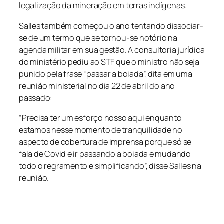
legalização da mineração em terras indígenas.
Salles também começou o ano tentando dissociar-
se de um termo que se tornou-se notório na
agenda militar em sua gestão. A consultoria jurídica
do ministério pediu ao STF que o ministro não seja
punido pela frase “passar a boiada”, dita em uma
reunião ministerial no dia 22 de abril do ano
passado:
“Precisa ter um esforço nosso aqui enquanto
estamos nesse momento de tranquilidade no
aspecto de cobertura de imprensa porque só se
fala de Covid e ir passando a boiada e mudando
todo o regramento e simplificando”, disse Salles na
reunião.