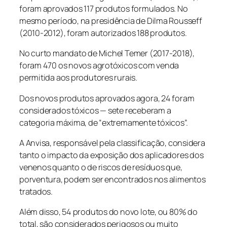
foram aprovados 117 produtos formulados. No
mesmo período, na presidência de Dilma Rousseff
(2010-2012), foram autorizados 188 produtos.
No curto mandato de Michel Temer (2017-2018),
foram 470 os novos agrotóxicos com venda
permitida aos produtores rurais.
Dos novos produtos aprovados agora, 24 foram
considerados tóxicos — sete receberam a
categoria máxima, de “extremamente tóxicos”.
A Anvisa, responsável pela classificação, considera
tanto o impacto da exposição dos aplicadores dos
venenos quanto o de riscos de resíduos que,
porventura, podem ser encontrados nos alimentos
tratados.
Além disso, 54 produtos do novo lote, ou 80% do
total, são considerados perigosos ou muito