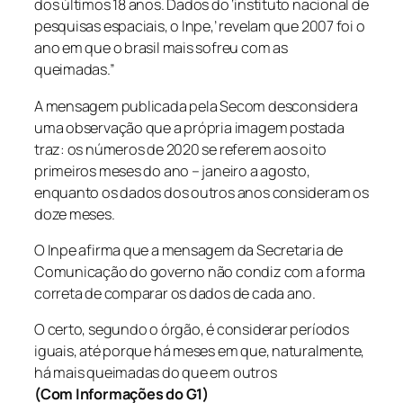
dos últimos 18 anos. Dados do ‘instituto nacional de
pesquisas espaciais, o Inpe,’ revelam que 2007 foi o
ano em que o brasil mais sofreu com as
queimadas.”
A mensagem publicada pela Secom desconsidera
uma observação que a própria imagem postada
traz: os números de 2020 se referem aos oito
primeiros meses do ano – janeiro a agosto,
enquanto os dados dos outros anos consideram os
doze meses.
O Inpe afirma que a mensagem da Secretaria de
Comunicação do governo não condiz com a forma
correta de comparar os dados de cada ano.
O certo, segundo o órgão, é considerar períodos
iguais, até porque há meses em que, naturalmente,
há mais queimadas do que em outros
(Com Informações do G1)