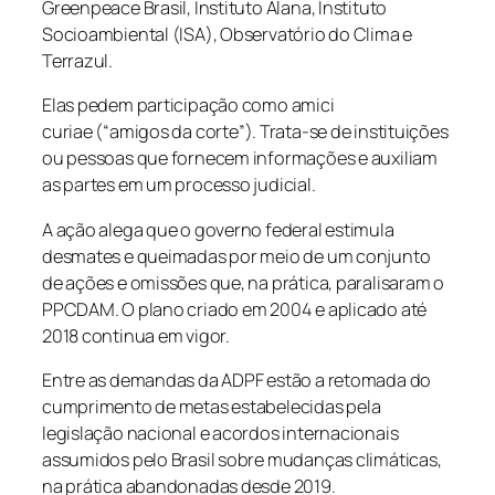
Greenpeace Brasil, Instituto Alana, Instituto
Socioambiental (ISA), Observatório do Clima e
Terrazul.
Elas pedem participação como
amici
curiae
(“amigos da corte”). Trata-se de instituições
ou pessoas que fornecem informações e auxiliam
as partes em um processo judicial.
A ação alega que o governo federal estimula
desmates e queimadas por meio de um conjunto
de ações e omissões que, na prática, paralisaram o
PPCDAM. O plano criado em 2004 e aplicado até
2018 continua em vigor.
Entre as demandas da ADPF estão a retomada do
cumprimento de metas estabelecidas pela
legislação nacional e acordos internacionais
assumidos pelo Brasil sobre mudanças climáticas,
na prática abandonadas desde 2019.