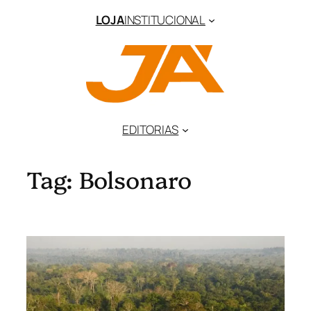
Pular
LOJA
INSTITUCIONAL
para
o
conteúdo
EDITORIAS
Tag:
Bolsonaro