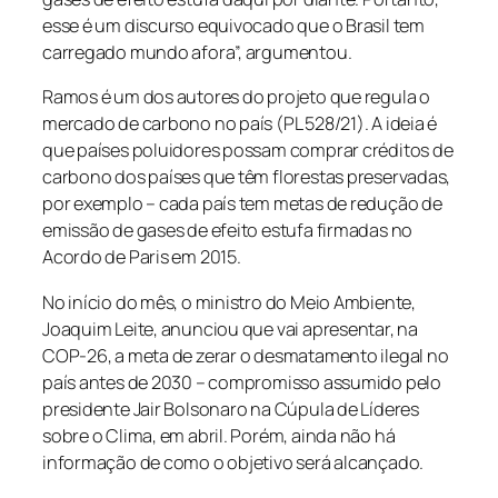
esse é um discurso equivocado que o Brasil tem
carregado mundo afora”, argumentou.
Ramos é um dos autores do projeto que regula o
mercado de carbono no país (PL 528/21). A ideia é
que países poluidores possam comprar créditos de
carbono dos países que têm florestas preservadas,
por exemplo – cada país tem metas de redução de
emissão de gases de efeito estufa firmadas no
Acordo de Paris em 2015.
No início do mês, o ministro do Meio Ambiente,
Joaquim Leite, anunciou que vai apresentar, na
COP-26, a meta de zerar o desmatamento ilegal no
país antes de 2030 – compromisso assumido pelo
presidente Jair Bolsonaro na Cúpula de Líderes
sobre o Clima, em abril. Porém, ainda não há
informação de como o objetivo será alcançado.