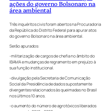
ações do governo Bolsonaro na
área ambiental
Três inquéritos civis foram abertos na Procuradoria
da República do Distrito Federal para apurar atos
do governo Bolsonaro na área ambiental.
Serão apurados:
-militarização de cargos de chefia no âmbito do
IBAMA e mudanças de regramento em prejuízo à
sua função institucional.
-divulgação pela Secretaria de Comunicação
Social da Presidência de dados supostamente
divergentes relacionados às queimadas no Brasil
nos últimos 10 anos.
-o aumento do número de agrotóxicos liberados