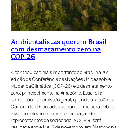
Ambientalistas querem Brasil
com desmatamento zero na
COP-26
A contribuição mais importante do Brasil na 26ª
edição da Conferência das Nações Unidas sobre
Mudança Climática (COP-26) é o desmatamento
zero, principalmente na Amazônia. Essa foi a
conclusão da comissão geral, quando a sessão da
Câmara dos Deputados se transforma para debater
assunto relevante com a participação de
representantes da sociedade. A COP26 será
realizada entre 1º e 12 de novembro, em Glasgow, na