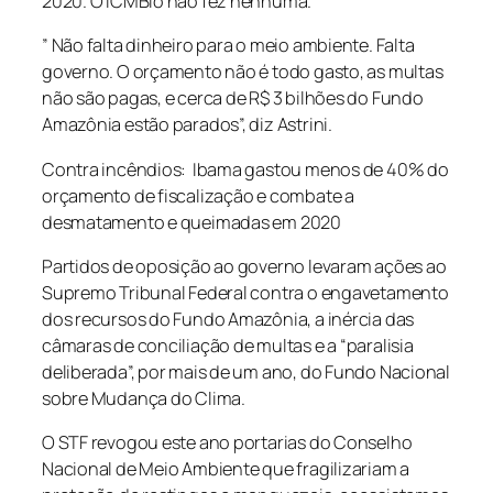
2020. O ICMBio não fez nenhuma.
” Não falta dinheiro para o meio ambiente. Falta
governo. O orçamento não é todo gasto, as multas
não são pagas, e cerca de R$ 3 bilhões do Fundo
Amazônia estão parados”, diz Astrini.
Contra incêndios: Ibama gastou menos de 40% do
orçamento de fiscalização e combate a
desmatamento e queimadas em 2020
Partidos de oposição ao governo levaram ações ao
Supremo Tribunal Federal contra o engavetamento
dos recursos do Fundo Amazônia, a inércia das
câmaras de conciliação de multas e a “paralisia
deliberada”, por mais de um ano, do Fundo Nacional
sobre Mudança do Clima.
O STF revogou este ano portarias do Conselho
Nacional de Meio Ambiente que fragilizariam a