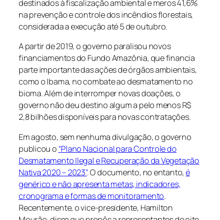
destinados à fiscalização ambiental e meros 41,6%
na prevenção e controle dos incêndios florestais,
considerada a execução até 5 de outubro.
A partir de 2019, o governo paralisou novos
financiamentos do Fundo Amazônia, que financia
parte importante das ações de órgãos ambientais,
como o Ibama, no combate ao desmatamento no
bioma. Além de interromper novas doações, o
governo não deu destino algum a pelo menos R$
2,8 bilhões disponíveis para novas contratações.
Em agosto, sem nenhuma divulgação, o governo
publicou o
“Plano Nacional para Controle do
Desmatamento Ilegal e Recuperação da Vegetação
Nativa 2020 – 2023”
. O documento, no entanto,
é
genérico e não apresenta metas, indicadores,
cronograma e formas de monitoramento
.
Recentemente, o vice-presidente, Hamilton
Mourão, disse que propôs a representantes de oito