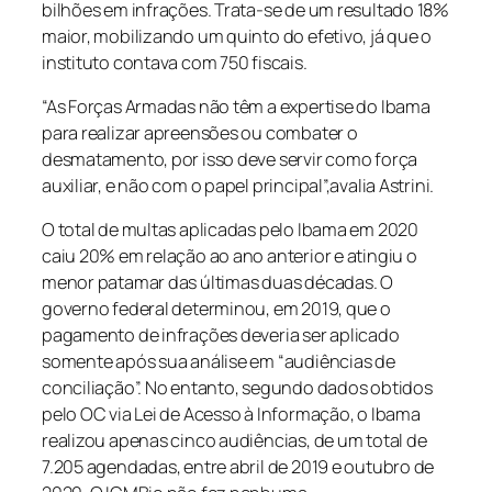
bilhões em infrações. Trata-se de um resultado 18%
maior, mobilizando um quinto do efetivo, já que o
instituto contava com 750 fiscais.
“As Forças Armadas não têm a expertise do Ibama
para realizar apreensões ou combater o
desmatamento, por isso deve servir como força
auxiliar, e não com o papel principal”,avalia Astrini.
O total de multas aplicadas pelo Ibama em 2020
caiu 20% em relação ao ano anterior e atingiu o
menor patamar das últimas duas décadas. O
governo federal determinou, em 2019, que o
pagamento de infrações deveria ser aplicado
somente após sua análise em “audiências de
conciliação”. No entanto, segundo dados obtidos
pelo OC via Lei de Acesso à Informação, o Ibama
realizou apenas cinco audiências, de um total de
7.205 agendadas, entre abril de 2019 e outubro de