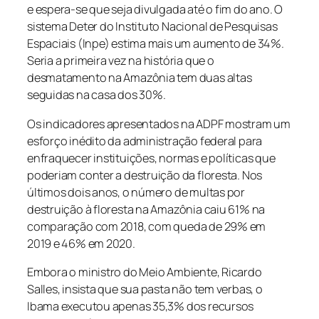
e espera-se que seja divulgada até o fim do ano. O
sistema Deter do Instituto Nacional de Pesquisas
Espaciais (Inpe) estima mais um aumento de 34%.
Seria a primeira vez na história que o
desmatamento na Amazônia tem duas altas
seguidas na casa dos 30%.
Os indicadores apresentados na ADPF mostram um
esforço inédito da administração federal para
enfraquecer instituições, normas e políticas que
poderiam conter a destruição da floresta. Nos
últimos dois anos, o número de multas por
destruição à floresta na Amazônia caiu 61% na
comparação com 2018, com queda de 29% em
2019 e 46% em 2020.
Embora o ministro do Meio Ambiente, Ricardo
Salles, insista que sua pasta não tem verbas, o
Ibama executou apenas 35,3% dos recursos