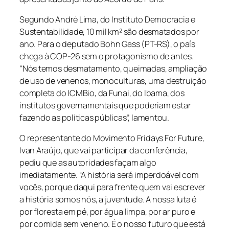
Segundo André Lima, do Instituto Democracia e
Sustentabilidade, 10 mil km² são desmatados por
ano. Para o deputado Bohn Gass (PT-RS), o país
chega à COP-26 sem o protagonismo de antes.
“Nós temos desmatamento, queimadas, ampliação
de uso de venenos, monoculturas, uma destruição
completa do ICMBio, da Funai, do Ibama, dos
institutos governamentais que poderiam estar
fazendo as políticas públicas”, lamentou.
O representante do Movimento Fridays For Future,
Ivan Araújo, que vai participar da conferência,
pediu que as autoridades façam algo
imediatamente. “A história será imperdoável com
vocês, porque daqui para frente quem vai escrever
a história somos nós, a juventude. A nossa luta é
por floresta em pé, por água limpa, por ar puro e
por comida sem veneno. É o nosso futuro que está