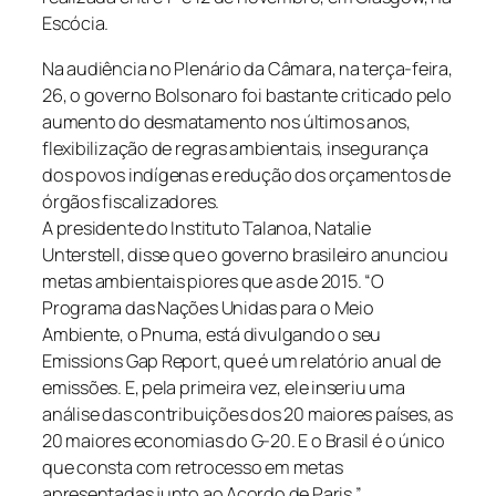
Escócia.
Na audiência no Plenário da Câmara, na terça-feira,
26, o governo Bolsonaro foi bastante criticado pelo
aumento do desmatamento nos últimos anos,
flexibilização de regras ambientais, insegurança
dos povos indígenas e redução dos orçamentos de
órgãos fiscalizadores.
A presidente do Instituto Talanoa, Natalie
Unterstell, disse que o governo brasileiro anunciou
metas ambientais piores que as de 2015. “O
Programa das Nações Unidas para o Meio
Ambiente, o Pnuma, está divulgando o seu
Emissions Gap Report, que é um relatório anual de
emissões. E, pela primeira vez, ele inseriu uma
análise das contribuições dos 20 maiores países, as
20 maiores economias do G-20. E o Brasil é o único
que consta com retrocesso em metas
apresentadas junto ao Acordo de Paris.”