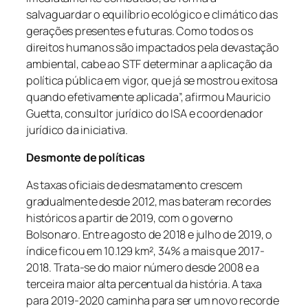
salvaguardar o equilíbrio ecológico e climático das
gerações presentes e futuras. Como todos os
direitos humanos são impactados pela devastação
ambiental, cabe ao STF determinar a aplicação da
política pública em vigor, que já se mostrou exitosa
quando efetivamente aplicada”, afirmou Mauricio
Guetta, consultor jurídico do ISA e coordenador
jurídico da iniciativa.
Desmonte de políticas
As taxas oficiais de desmatamento crescem
gradualmente desde 2012, mas bateram recordes
históricos a partir de 2019, com o governo
Bolsonaro. Entre agosto de 2018 e julho de 2019, o
índice ficou em 10.129 km², 34% a mais que 2017-
2018. Trata-se do maior número desde 2008 e a
terceira maior alta percentual da história. A taxa
para 2019-2020 caminha para ser um novo recorde