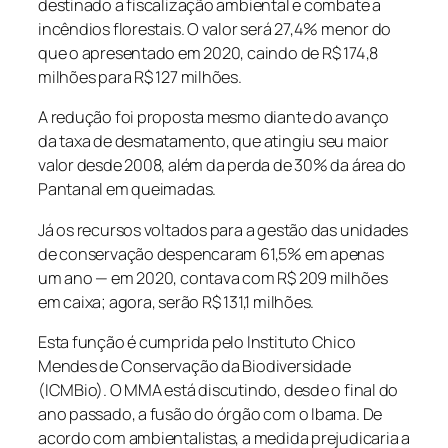
destinado a fiscalização ambiental e combate a
incêndios florestais. O valor será 27,4% menor do
que o apresentado em 2020, caindo de R$ 174,8
milhões para R$ 127 milhões.
A redução foi proposta mesmo diante do avanço
da taxa de desmatamento, que atingiu seu maior
valor desde 2008, além da perda de 30% da área do
Pantanal em queimadas.
Já os recursos voltados para a gestão das unidades
de conservação despencaram 61,5% em apenas
um ano — em 2020, contava com R$ 209 milhões
em caixa; agora, serão R$ 131,1 milhões.
Esta função é cumprida pelo Instituto Chico
Mendes de Conservação da Biodiversidade
(ICMBio). O MMA está discutindo, desde o final do
ano passado, a fusão do órgão com o Ibama. De
acordo com ambientalistas, a medida prejudicaria a