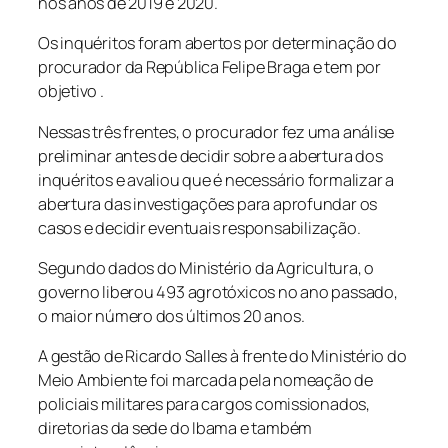
nos anos de 2019 e 2020.
Os inquéritos foram abertos por determinação do
procurador da República Felipe Braga e tem por
objetivo .
Nessas três frentes, o procurador fez uma análise
preliminar antes de decidir sobre a abertura dos
inquéritos e avaliou que é necessário formalizar a
abertura das investigações para aprofundar os
casos e decidir eventuais responsabilização.
Segundo dados do Ministério da Agricultura, o
governo liberou 493 agrotóxicos no ano passado,
o maior número dos últimos 20 anos.
A gestão de Ricardo Salles à frente do Ministério do
Meio Ambiente foi marcada pela nomeação de
policiais militares para cargos comissionados,
diretorias da sede do Ibama e também