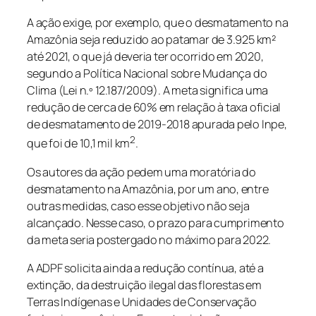
A ação exige, por exemplo, que o desmatamento na
Amazônia seja reduzido ao patamar de 3.925 km²
até 2021, o que já deveria ter ocorrido em 2020,
segundo a Política Nacional sobre Mudança do
Clima (Lei n.º 12.187/2009). A meta significa uma
redução de cerca de 60% em relação à taxa oficial
de desmatamento de 2019-2018 apurada pelo Inpe,
2
que foi de 10,1 mil km
.
Os autores da ação pedem uma moratória do
desmatamento na Amazônia, por um ano, entre
outras medidas, caso esse objetivo não seja
alcançado. Nesse caso, o prazo para cumprimento
da meta seria postergado no máximo para 2022.
A ADPF solicita ainda a redução contínua, até a
extinção, da destruição ilegal das florestas em
Terras Indígenas e Unidades de Conservação