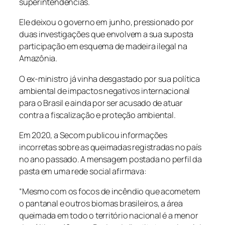
superintendências.
Ele deixou o governo em junho, pressionado por
duas investigações que envolvem a sua suposta
participação em esquema de madeira ilegal na
Amazônia.
O ex-ministro já vinha desgastado por sua política
ambiental de impactos negativos internacional
para o Brasil e ainda por ser acusado de atuar
contra a fiscalização e proteção ambiental.
Em 2020, a Secom publicou informações
incorretas sobre as queimadas registradas no país
no ano passado. A mensagem postada no perfil da
pasta em uma rede social afirmava:
“Mesmo com os focos de incêndio que acometem
o pantanal e outros biomas brasileiros, a área
queimada em todo o território nacional é a menor