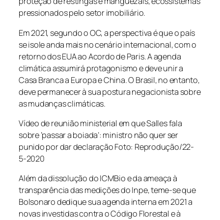
proteção de restingas e manguezais, ecossistemas
pressionados pelo setor imobiliário.
Em 2021, segundo o OC, a perspectiva é que o país
se isole anda mais no cenário internacional, com o
retorno dos EUA ao Acordo de Paris. A agenda
climática assumirá protagonismo e deve unir a
Casa Branca a Europa e China. O Brasil, no entanto,
deve permanecer à sua postura negacionista sobre
as mudanças climáticas.
Vídeo de reunião ministerial em que Salles fala
sobre ‘passar a boiada’: ministro não quer ser
punido por dar declaração Foto: Reprodução/22-
5-2020
Além da dissolução do ICMBio e da ameaça à
transparência das medições do Inpe, teme-se que
Bolsonaro dedique sua agenda interna em 2021 a
novas investidas contra o Código Florestal e à