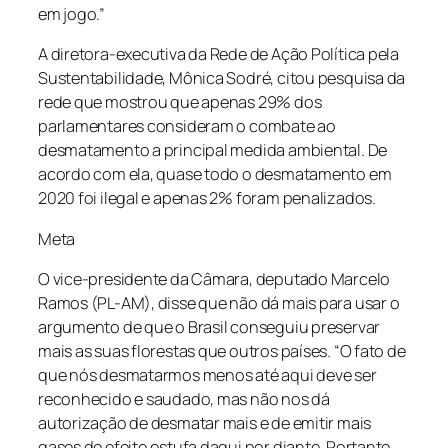
em jogo.”
A diretora-executiva da Rede de Ação Política pela
Sustentabilidade, Mônica Sodré, citou pesquisa da
rede que mostrou que apenas 29% dos
parlamentares consideram o combate ao
desmatamento a principal medida ambiental. De
acordo com ela, quase todo o desmatamento em
2020 foi ilegal e apenas 2% foram penalizados.
Meta
O vice-presidente da Câmara, deputado Marcelo
Ramos (PL-AM), disse que não dá mais para usar o
argumento de que o Brasil conseguiu preservar
mais as suas florestas que outros países. “O fato de
que nós desmatarmos menos até aqui deve ser
reconhecido e saudado, mas não nos dá
autorização de desmatar mais e de emitir mais
gases de efeito estufa daqui por diante. Portanto,