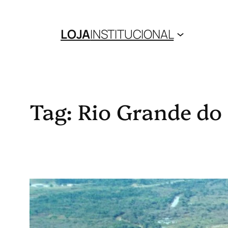
Pular
para
LOJA
INSTITUCIONAL
o
conteúdo
Tag:
Rio Grande do 