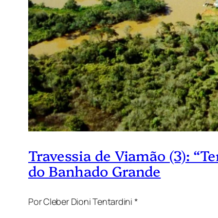
Travessia de Viamão (3): “T
do Banhado Grande
Por Cleber Dioni Tentardini *