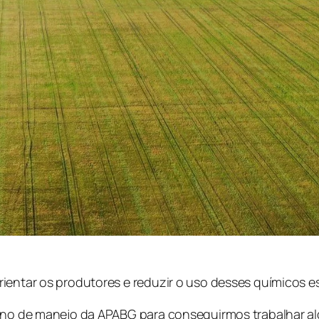
rientar os produtores e reduzir o uso desses químicos 
lano de manejo da APABG para conseguirmos trabalhar 