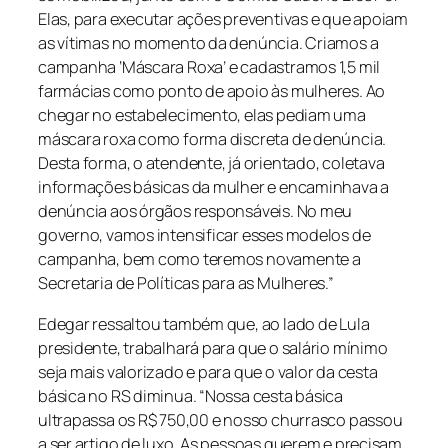
Elas, para executar ações preventivas e que apoiam
as vítimas no momento da denúncia. Criamos a
campanha ‘Máscara Roxa’ e cadastramos 1,5 mil
farmácias como ponto de apoio às mulheres. Ao
chegar no estabelecimento, elas pediam uma
máscara roxa como forma discreta de denúncia.
Desta forma, o atendente, já orientado, coletava
informações básicas da mulher e encaminhava a
denúncia aos órgãos responsáveis. No meu
governo, vamos intensificar esses modelos de
campanha, bem como teremos novamente a
Secretaria de Políticas para as Mulheres.”
Edegar ressaltou também que, ao lado de Lula
presidente, trabalhará para que o salário mínimo
seja mais valorizado e para que o valor da cesta
básica no RS diminua. “Nossa cesta básica
ultrapassa os R$ 750,00 e nosso churrasco passou
a ser artigo de luxo. As pessoas querem e precisam