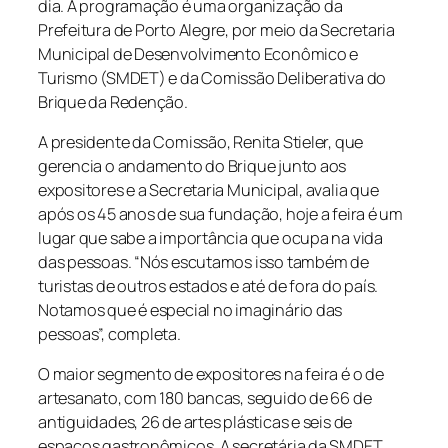
dia. A programação é uma organização da
Prefeitura de Porto Alegre, por meio da Secretaria
Municipal de Desenvolvimento Econômico e
Turismo (SMDET) e da Comissão Deliberativa do
Brique da Redenção.
A presidente da Comissão, Renita Stieler, que
gerencia o andamento do Brique junto aos
expositores e a Secretaria Municipal, avalia que
após os 45 anos de sua fundação, hoje a feira é um
lugar que sabe a importância que ocupa na vida
das pessoas. “Nós escutamos isso também de
turistas de outros estados e até de fora do país.
Notamos que é especial no imaginário das
pessoas”, completa.
O maior segmento de expositores na feira é o de
artesanato, com 180 bancas, seguido de 66 de
antiguidades, 26 de artes plásticas e seis de
espaços gastronômicos. A secretária da SMDET,