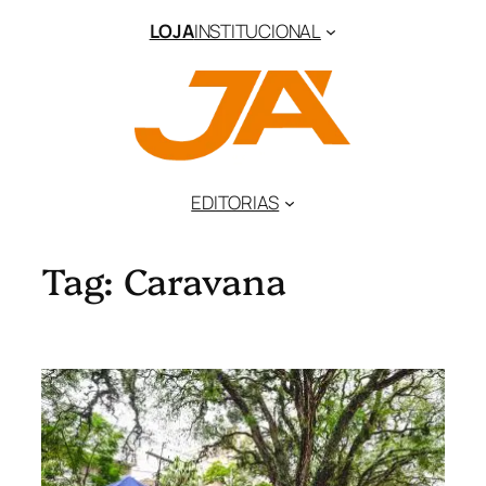
Pular
LOJA
INSTITUCIONAL
para
o
conteúdo
EDITORIAS
Tag:
Caravana