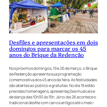
Desfiles e apresentações em dois
domingos para marcar os 45
anos do Brique da Redenção
Nos próximos domingos, 19 e 26 de março, o Brique
da Redenção apresenta sua programação
comemorativa dos 45 anos da feira. As festividades
são abertas ao público e gratuitas. No dia 19 estão
previstas homenagens, apresentações musicais e
de dança das 10h30 às 15h. Já no dia 26 acontece o
tradicional desfile com carros antigos até o meio-