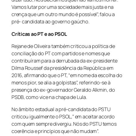
Vamos lutar por uma sociedade mais justa e na
crença que um outro mundo é possível”, falou a
pré- candidata ao governo gaúcho.
Críticas ao PT e ao PSOL
Rejane de Oliveira também criticou a política de
conciliação do PT com partidos e nomes que
contribuíram para a derrubada da ex-presidente
Dilma Roussef da presidência da República em
2016, afirmando que o PT, “em nome da escolha do
menos pior, se alia a golpistas”, referindo-se à
presença do ex-governador Geraldo Alkmin, do
PSDB, como vice na chapa de Lula.
No âmbito estadual a pré-candidata do PSTU
criticou igualmente o PSOL,” em aceitar acordo
com quem sempre divergiu. Nós do PSTU temos
coerência e princípios que não mudam”.