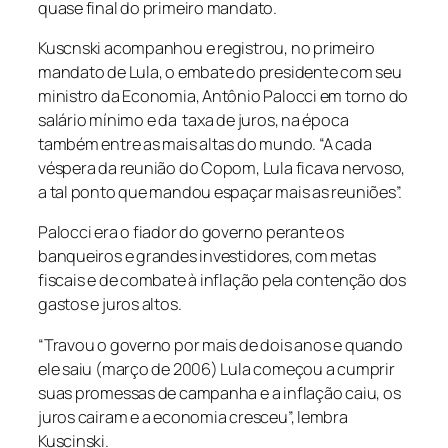
quase final do primeiro mandato.
Kuscnski acompanhou e registrou, no primeiro
mandato de Lula, o embate do presidente com seu
ministro da Economia, Antônio Palocci em torno do
salário mínimo e da taxa de juros, na época
também entre as mais altas do mundo. “A cada
véspera da reunião do Copom, Lula ficava nervoso,
a tal ponto que mandou espaçar mais as reuniões”.
Palocci era o fiador do governo perante os
banqueiros e grandes investidores, com metas
fiscais e de combate à inflação pela contenção dos
gastos e juros altos.
“Travou o governo por mais de dois anos e quando
ele saiu (março de 2006) Lula começou a cumprir
suas promessas de campanha e a inflação caiu, os
juros cairam e a economia cresceu”, lembra
Kuscinski.