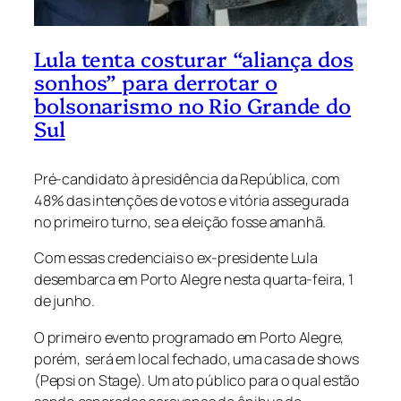
Lula tenta costurar “aliança dos
sonhos” para derrotar o
bolsonarismo no Rio Grande do
Sul
Pré-candidato à presidência da República, com
48% das intenções de votos e vitória assegurada
no primeiro turno, se a eleição fosse amanhã.
Com essas credenciais o ex-presidente Lula
desembarca em Porto Alegre nesta quarta-feira, 1
de junho.
O primeiro evento programado em Porto Alegre,
porém, será em local fechado, uma casa de shows
(Pepsi on Stage). Um ato público para o qual estão