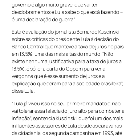
governo é algo muito grave, que vai ter
desdobramentos e Lula sabe o que está fazendo –
é uma declaração de guerra”.
Esta é avaliação do jornalista Bernardo Kuscinski
sobre as críticas do presidente Lula à decisão do
Banco Central que manteve a taxa de juros no pais
em 13,5%, uma das mais altas do mundo. “Não
existe nenhuma justificativa para a taxa de juros a
13,5%, é só ler a carta do Copom para ver a
vergonha que é esse aumento de juros e a
explicação que deram para a sociedade brasileira”,
disse Lula.
“Lula já viveu isso no seu primeiro mandato e não
vai tolerar essa falácia do juro alto para combater a
inflação”, sentencia Kuscinski, que foi um dos mais
influentes assessores de Lula desde as caravanas
da cidadania, da segunda campanha em 1993, até