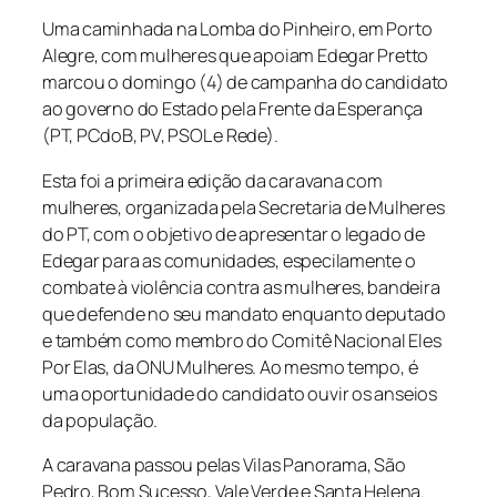
Uma caminhada na Lomba do Pinheiro, em Porto
Alegre, com mulheres que apoiam Edegar Pretto
marcou o domingo (4) de campanha do candidato
ao governo do Estado pela Frente da Esperança
(PT, PCdoB, PV, PSOL e Rede).
Esta foi a primeira edição da caravana com
mulheres, organizada pela Secretaria de Mulheres
do PT, com o objetivo de apresentar o legado de
Edegar para as comunidades, especilamente o
combate à violência contra as mulheres, bandeira
que defende no seu mandato enquanto deputado
e também como membro do Comitê Nacional Eles
Por Elas, da ONU Mulheres. Ao mesmo tempo, é
uma oportunidade do candidato ouvir os anseios
da população.
A caravana passou pelas Vilas Panorama, São
Pedro, Bom Sucesso, Vale Verde e Santa Helena.