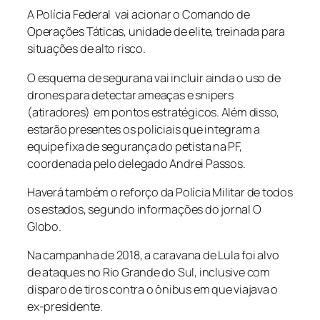
A Polícia Federal vai acionar o Comando de
Operações Táticas, unidade de elite, treinada para
situações de alto risco.
O esquema de segurana vai incluir ainda o uso de
drones para detectar ameaças e
snipers
(atiradores) em pontos estratégicos. Além disso,
estarão presentes os policiais que integram a
equipe fixa de segurança do petista na PF,
coordenada pelo delegado Andrei Passos.
Haverá também o reforço da Polícia Militar de todos
os estados, segundo informações do jornal
O
Globo
.
Na campanha de 2018, a caravana de Lula foi alvo
de ataques no Rio Grande do Sul, inclusive com
disparo de tiros contra o ônibus em que viajava o
ex-presidente.