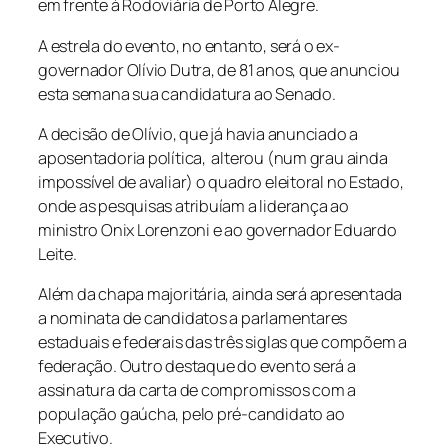
em frente à Rodoviária de Porto Alegre.
A estrela do evento, no entanto, será o ex-
governador Olívio Dutra, de 81 anos, que anunciou
esta semana sua candidatura ao Senado.
A decisão de Olívio, que já havia anunciado a
aposentadoria política, alterou (num grau ainda
impossível de avaliar) o quadro eleitoral no Estado,
onde as pesquisas atribuíam a liderança ao
ministro Onix Lorenzoni e ao governador Eduardo
Leite.
Além da chapa majoritária, ainda será apresentada
a nominata de candidatos a parlamentares
estaduais e federais das três siglas que compõem a
federação. Outro destaque do evento será a
assinatura da carta de compromissos com a
população gaúcha, pelo pré-candidato ao
Executivo.