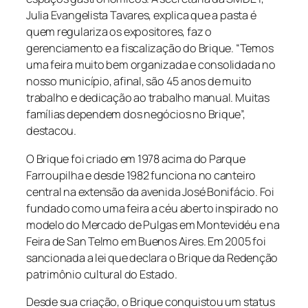
Julia Evangelista Tavares, explica que a pasta é
quem regulariza os expositores, faz o
gerenciamento e a fiscalização do Brique. “Temos
uma feira muito bem organizada e consolidada no
nosso município, afinal, são 45 anos de muito
trabalho e dedicação ao trabalho manual. Muitas
famílias dependem dos negócios no Brique”,
destacou.
O Brique foi criado em 1978 acima do Parque
Farroupilha e desde 1982 funciona no canteiro
central na extensão da avenida José Bonifácio. Foi
fundado como uma feira a céu aberto inspirado no
modelo do Mercado de Pulgas em Montevidéu e na
Feira de San Telmo em Buenos Aires. Em 2005 foi
sancionada a lei que declara o Brique da Redenção
patrimônio cultural do Estado.
Desde sua criação, o Brique conquistou um status