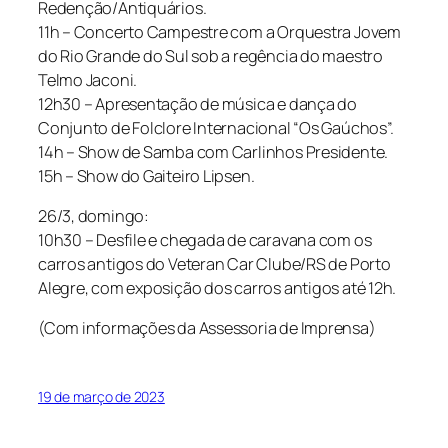
Redenção/Antiquários.
11h – Concerto Campestre com a Orquestra Jovem
do Rio Grande do Sul sob a regência do maestro
Telmo Jaconi.
12h30 – Apresentação de música e dança do
Conjunto de Folclore Internacional “Os Gaúchos”.
14h – Show de Samba com Carlinhos Presidente.
15h – Show do Gaiteiro Lipsen.
26/3, domingo:
10h30 – Desfile e chegada de caravana com os
carros antigos do Veteran Car Clube/RS de Porto
Alegre, com exposição dos carros antigos até 12h.
(Com informações da Assessoria de Imprensa)
19 de março de 2023