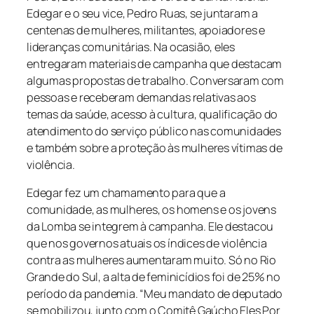
Edegar e o seu vice, Pedro Ruas, se juntaram a
centenas de mulheres, militantes, apoiadores e
lideranças comunitárias. Na ocasião, eles
entregaram materiais de campanha que destacam
algumas propostas de trabalho. Conversaram com
pessoas e receberam demandas relativas aos
temas da saúde, acesso à cultura, qualificação do
atendimento do serviço público nas comunidades
e também sobre a proteção às mulheres vítimas de
violência.
Edegar fez um chamamento para que a
comunidade, as mulheres, os homens e os jovens
da Lomba se integrem à campanha. Ele destacou
que nos governos atuais os índices de violência
contra as mulheres aumentaram muito. Só no Rio
Grande do Sul, a alta de feminicídios foi de 25% no
período da pandemia. “Meu mandato de deputado
se mobilizou, junto com o Comitê Gaúcho Eles Por