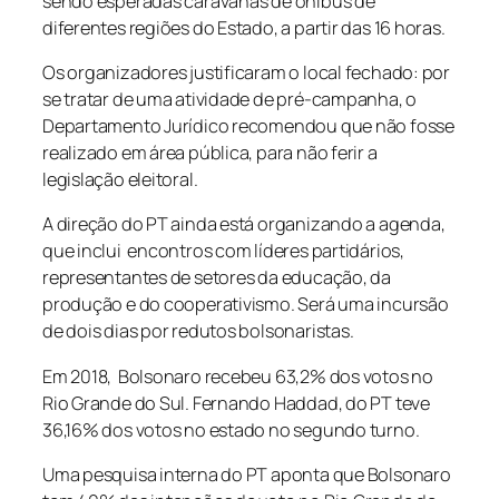
sendo esperadas caravanas de ônibus de
diferentes regiões do Estado, a partir das 16 horas.
Os organizadores justificaram o local fechado: por
se tratar de uma atividade de pré-campanha, o
Departamento Jurídico recomendou que não fosse
realizado em área pública, para não ferir a
legislação eleitoral.
A direção do PT ainda está organizando a agenda,
que inclui encontros com líderes partidários,
representantes de setores da educação, da
produção e do cooperativismo. Será uma incursão
de dois dias por redutos bolsonaristas.
Em 2018, Bolsonaro recebeu 63,2% dos votos no
Rio Grande do Sul. Fernando Haddad, do PT teve
36,16% dos votos no estado no segundo turno.
Uma pesquisa interna do PT aponta que Bolsonaro