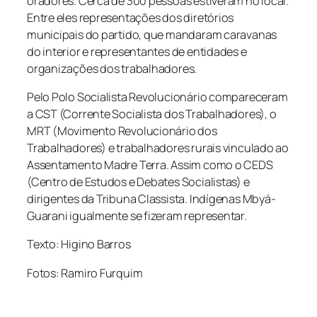
oradores. Cerca de 300 pessoas estiveram no local.
Entre eles representações dos diretórios
municipais do partido, que mandaram caravanas
do interior e representantes de entidades e
organizações dos trabalhadores.
Pelo Polo Socialista Revolucionário compareceram
a CST (Corrente Socialista dos Trabalhadores), o
MRT (Movimento Revolucionário dos
Trabalhadores) e trabalhadores rurais vinculado ao
Assentamento Madre Terra. Assim como o CEDS
(Centro de Estudos e Debates Socialistas) e
dirigentes da Tribuna Classista. Indígenas Mbyá-
Guarani igualmente se fizeram representar.
Texto: Higino Barros
Fotos: Ramiro Furquim