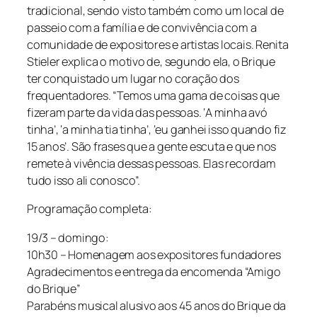
tradicional, sendo visto também como um local de
passeio com a família e de convivência com a
comunidade de expositores e artistas locais. Renita
Stieler explica o motivo de, segundo ela, o Brique
ter conquistado um lugar no coração dos
frequentadores. “Temos uma gama de coisas que
fizeram parte da vida das pessoas. ‘A minha avó
tinha’, ‘a minha tia tinha’, ‘eu ganhei isso quando fiz
15 anos’. São frases que a gente escuta e que nos
remete à vivência dessas pessoas. Elas recordam
tudo isso ali conosco”.
Programação completa:
19/3 – domingo:
10h30 – Homenagem aos expositores fundadores
Agradecimentos e entrega da encomenda “Amigo
do Brique”
Parabéns musical alusivo aos 45 anos do Brique da