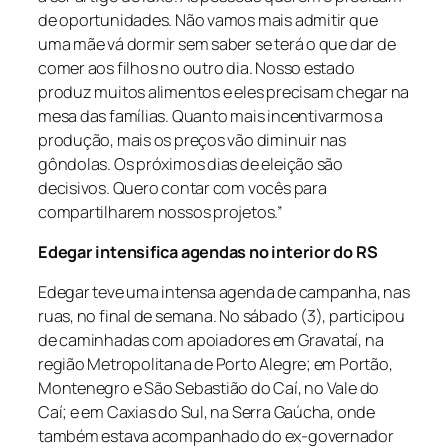
de oportunidades. Não vamos mais admitir que
uma mãe vá dormir sem saber se terá o que dar de
comer aos filhos no outro dia. Nosso estado
produz muitos alimentos e eles precisam chegar na
mesa das famílias. Quanto mais incentivarmos a
produção, mais os preços vão diminuir nas
gôndolas. Os próximos dias de eleição são
decisivos. Quero contar com vocês para
compartilharem nossos projetos.”
Edegar intensifica agendas no interior do RS
Edegar teve uma intensa agenda de campanha, nas
ruas, no final de semana. No sábado (3), participou
de caminhadas com apoiadores em Gravataí, na
região Metropolitana de Porto Alegre; em Portão,
Montenegro e São Sebastião do Caí, no Vale do
Caí; e em Caxias do Sul, na Serra Gaúcha, onde
também estava acompanhado do ex-governador