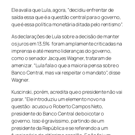
Ele avalia que Lula, agora, “decidiu enfrentar de
saída essa que é a questão central para o governo,
que é essa política monetária ditada pelo rentismo”.
As declarações de Lula sobre a decisão de manter
os juros em 13,5% foram amplamente criticadas na
imprensa e até mesmo lideranças do governo,
como o senador Jacques Wagner, trataram de
amenizar. “Lula fala o que a maioria pensa sobre o
Banco Central, mas vai respeitar o mandato”, disse
Wagner.
Kuscinski, porém, acredita que o presidente não vai
parar. “Ele introduziu um elemento novo na
questão: acusou o Roberto Campos Neto,
presidente do Banco Central de boicotar o
governo. Isso é gravíssimo, partindo de um
presidente da República e se referendo a um