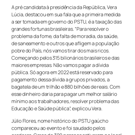
A pré candidata à presidência da República, Vera
Lúcia, destacou em sua fala que a primeira medida
a ser tomada em governo do PSTU, é a taxação das
grandes fortunas brasileiras. “Para resolver o
problema da fome, da falta de moradia, da saúde,
de saneamento e outros que afligem a população
pobre do País, nós vamos tirar dos mais ricos.
Começando pelos 315 bilionários brasileiros e das
maiores empresas. Não vamos pagar a dívida
pública. Só agora em 2022 está reservado para
pagamento dessa dívida a grupos privados, a
bagatela de um trilhão e 880 bilhões de reais. Com
esse dinheiro daria para pagar um melhor salário
mínimo aos trabalhadores, resolver problema das
Educação e Saúde pública”, explicou Vera.
Júlio Flores, nome histórico do PSTU gaúcho
compareceu ao evento e foi saudado pelos