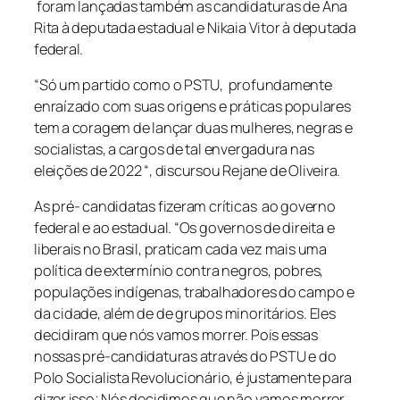
foram lançadas também as candidaturas de Ana
Rita à deputada estadual e Nikaia Vitor à deputada
federal.
“Só um partido como o PSTU, profundamente
enraízado com suas origens e práticas populares
tem a coragem de lançar duas mulheres, negras e
socialistas, a cargos de tal envergadura nas
eleições de 2022 “, discursou Rejane de Oliveira.
As pré- candidatas fizeram críticas ao governo
federal e ao estadual. “Os governos de direita e
liberais no Brasil, praticam cada vez mais uma
política de extermínio contra negros, pobres,
populações indígenas, trabalhadores do campo e
da cidade, além de de grupos minoritários. Eles
decidiram que nós vamos morrer. Pois essas
nossas pré-candidaturas através do PSTU e do
Polo Socialista Revolucionário, é justamente para
dizer isso; Nós decidimos que não vamos morrer.