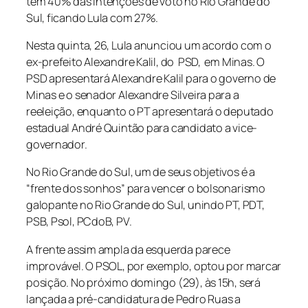
tem 40% das intenções de voto no Rio Grande do
Sul, ficando Lula com 27%.
Nesta quinta, 26, Lula anunciou um acordo com o
ex-prefeito Alexandre Kalil, do PSD, em Minas. O
PSD apresentará Alexandre Kalil para o governo de
Minas e o senador Alexandre Silveira para a
reeleição, enquanto o PT apresentará o deputado
estadual André Quintão para candidato a vice-
governador.
No Rio Grande do Sul, um de seus objetivos é a
“frente dos sonhos” para vencer o bolsonarismo
galopante no Rio Grande do Sul, unindo PT, PDT,
PSB, Psol, PCdoB, PV.
A frente assim ampla da esquerda parece
improvável. O PSOL, por exemplo, optou por marcar
posição. No próximo domingo (29), às 15h, será
lançada a pré-candidatura de Pedro Ruas a