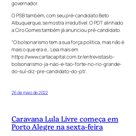
governador.
O PSB também, com seu pré-candidato Beto
Albuquerque, se mostra irredutível. O PDT alinhado
a Ciro Gomes também já anunciou pré-candidato.
“O bolsonarismo tem a sua força política, mas não é
mais o que era e… Leia mais em
https://www.cartacapital.com.br/entrevistas/o-
bolsonarismo-ja-nao-e-tao-forte-no-rio-grande-
do-sul-diz-pre-candidato-do-pt/.
26 de maio de 2022
Caravana Lula Livre começa em
Porto Alegre na sexta-feira