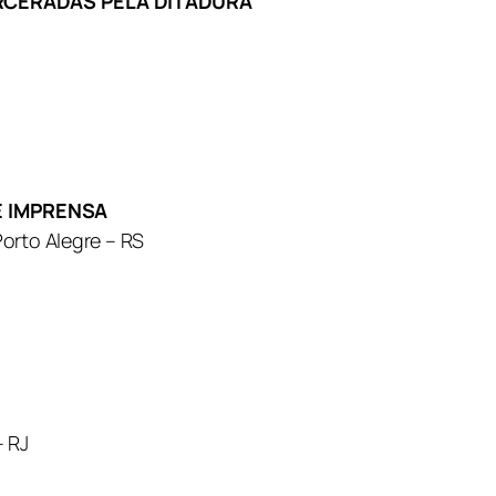
ARCERADAS PELA DITADURA
E IMPRENSA
orto Alegre – RS
– RJ