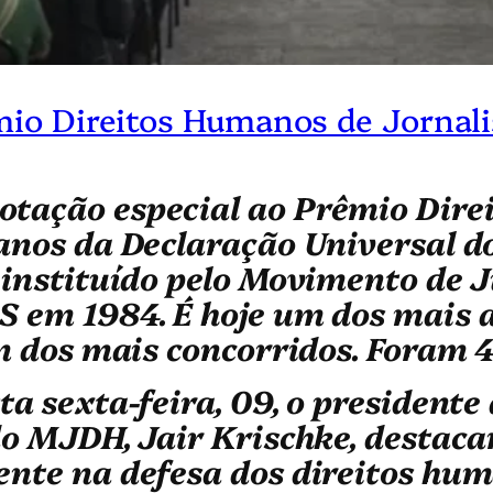
êmio Direitos Humanos de Jornal
tação especial ao Prêmio Dire
anos da Declaração Universal d
 instituído pelo Movimento de 
S em 1984. É hoje um dos mais 
m dos mais concorridos. Foram 41
ta sexta-feira, 09, o president
do MJDH, Jair Krischke,
destaca
nte na defesa dos direitos hum