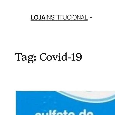
Pular
para
LOJA
INSTITUCIONAL
o
conteúdo
Tag:
Covid-19