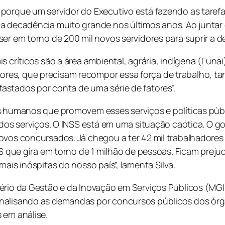
porque um servidor do Executivo está fazendo as tarefa
ma decadência muito grande nos últimos anos. Ao junt
ser em torno de 200 mil novos servidores para suprir a 
s críticos são a área ambiental, agrária, indígena (Fun
es, que precisam recompor essa força de trabalho, tan
stados por conta de uma série de fatores”.
s humanos que promovem esses serviços e políticas públ
e dos serviços. O INSS está em uma situação caótica. O
vos concursados. Já chegou a ter 42 mil trabalhadores e
NSS que gira em torno de 1 milhão de pessoas. Ficam prej
ais inóspitas do nosso país”, lamenta Silva.
ério da Gestão e da Inovação em Serviços Públicos (MGI
analisando as demandas por concursos públicos dos órg
 em análise.